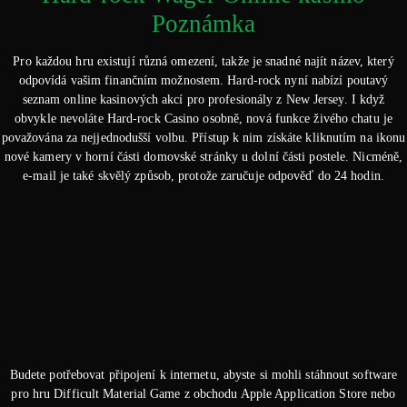
Poznámka
Pro každou hru existují různá omezení, takže je snadné najít název, který
odpovídá vašim finančním možnostem. Hard-rock nyní nabízí poutavý
seznam online kasinových akcí pro profesionály z New Jersey. I když
obvykle nevoláte Hard-rock Casino osobně, nová funkce živého chatu je
považována za nejjednodušší volbu. Přístup k nim získáte kliknutím na ikonu
nové kamery v horní části domovské stránky u dolní části postele. Nicméně,
e-mail je také skvělý způsob, protože zaručuje odpověď do 24 hodin.
Budete potřebovat připojení k internetu, abyste si mohli stáhnout software
pro hru Difficult Material Game z obchodu Apple Application Store nebo