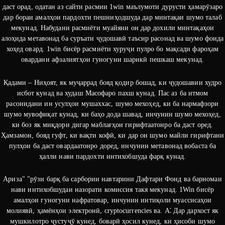
даст орад, одатан аз сайти расмии 1win маълумоти дурусти ҳамарӯзаро
дар бораи амалҳои пардохти пешниҳодшуда дар минтақаи шумо талаб
мекунад. Набудани расмиёти муайяни он дар дохили минтақаҳои
алоҳида метавонад ба суръати ҷудошавӣ таъсир расонад ва шумо фоида
хоҳед овард. 1win бисёр расмиёти хуруҷи пулро бо мақсади фароҳам
овардани афзалиятҳои гуногуни шарикӣ пешкаш мекунад.
Қадами – Ниҳоят, як муҷаррад бояд қодир бошад, ки ҷудошавии худро
исбот кунад ва худаш Масофаро пахш кунад. Пас аз ба итмом
расонидани ин усулҳои мушаххас, шумо мехоҳед, ки ба нармафзори
шумо мувофиқат кунад, ки баҳо дода шавад, инчунин шумо мехоҳед,
ки боз як миқдори дигар маблағҳои гирифтаатонро ба даст оред.
Ҳамзамон, бояд гуфт, ки вақти кофӣ, ки дар он шумо майли гирифтани
пулҳои ба даст овардаатонро доред, инчунин метавонад вобаста ба
ҳалли нави пардохти интихобшуда фарқ кунад.
Ариза" "рӯзи барқ ​​ба сарбории навтарини Дафтари Фонд ва барномаи
нави интихобшудаи назорати комиссия такя мекунад. 1Win бисёр
амалҳои гуногуни нафратовар, инчунин интиқоли муассисаҳои
молиявӣ, ҳамёнҳои электронӣ, cryptocurrencies ва. A⁚ Дар дархост як
мушкилотро ҷустуҷӯ кунед, боварӣ ҳосил кунед, ки ҳисоби шумо