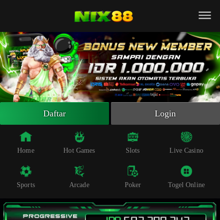
Beranda
Slot Online
Live Casino
Sportsbook
Arcade
Togel Online
Daftar
Login
Poker
Whatsapp
Home
Hot Games
Slots
Live Casino
Telegram
Sports
Arcade
Poker
Togel Online
Livechat