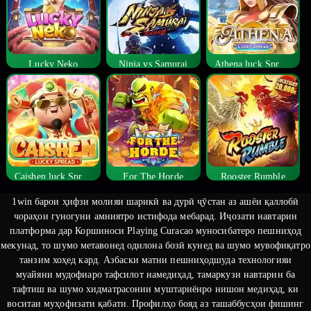
Lucky Neko
Ninja vs Samurai
Athena luck Spread
Caishen luck Spread
For The Horde
Rooster Rumble
1win барои ҳифзи молияи шарикӣ ва дурӣ ҷӯстан аз ашёи қаллобӣ
чораҳои гуногуни амниятро истифода мебарад. Иҷозати навтарин
платформа дар Коршиноси Playing Curacao муносибатеро пешниҳод
мекунад, то шумо метавонед одилона бозӣ кунед ва шумо мувофиқатро
танзим хоҳед кард. Азбаски матни пешниҳодшуда технологияи
муайяни мудофиаро тафсилот намедиҳад, тамаркузи навтарин ба
тафтиш ва шумо хидматрасонии муштариёнро нишон медиҳад, ки
воситаи муҳофизати қабати.
Профилҳо бояд аз ташаббусҳои фишинг