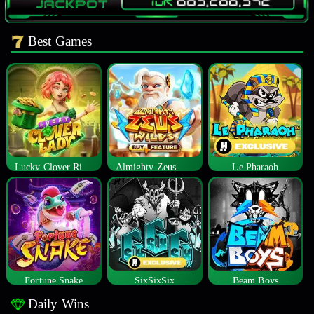
Best Games
Lucky Clover Riches
Almighty Zeus Wilds™
Le Pharaoh
Fortune Snake
SixSixSix
Beam Boys
Daily Wins