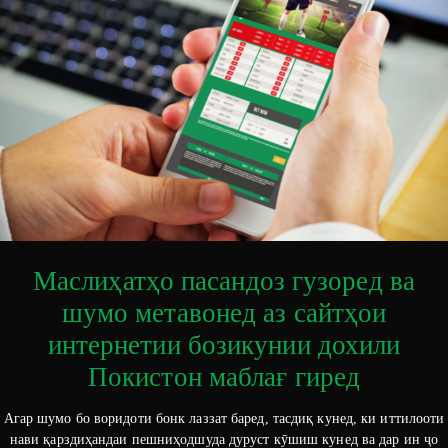
Маслиҳатҳо пасандоз гузоред ва
шумо метавонед аз сайтҳои
интернетии бозикунии дохили
Покистон маблағ гиред
Агар шумо бо воридоти бонк лаззат баред, тасдиқ кунед, ки иттилооти
нави қарздиҳандаи пешниҳодшуда дуруст кӯшиш кунед ва дар ин ҷо