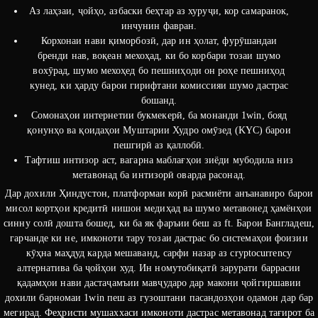
Аз лаҳзаи, ҷойҳо, азбаски беҳтар аз хуруҷи, кор самаранок,
инчунин фавран.
Корхонаи нави қиморбозӣ, дар ин ҳолат, фурӯшандаи
бренди нав, воқеан мехоҳад, ки бо корбари тозаи шумо
вохӯрад, шумо мехоҳед бо пешниҳоди он роҳе пешниҳод
кунед, ки ҳарду барои гирифтани комиссияи шумо дастрас
бошанд.
Сомонаҳои интернетии букмекерӣ, ба монанди 1win, бояд
қонунҳо ва қоидаҳои Муштарии Худро омӯзед (KYC) барои
пешгирӣ аз қаллобӣ.
Тафтиш интизор аст, вагарна маблағҳои зиёди мубодила низ
метавонад ба интизорӣ оварда расонад.
Дар дохили Ҳиндустон, платформаи корӣ расмиёти анъанавиро барои
мисол кортҳои кредитӣ нишон медиҳад ва шумо метавонед ҳамёнҳои
синну солӣ дошта бошед, ки ба як фаръии беш аз ft. Барои Бангладеш,
гарчанде ки не, имконоти тару тозаи дастрас бо системаҳои фоизии
кӯҳна маҳдуд карда мешаванд, сарфи назар аз cryptocurrency
алтернатива ба ҷойҳои худ. Ин номутобиқатӣ зарурати баррасии
қадамҳои нави дастаҷамъии мавҷударо дар макони ҷойгиршавии
дохили барномаи 1win пеш аз гузоштани пасандозҳои одамон дар бар
мегирад. Феҳристи мушаххаси имконоти дастрас метавонад тағирот ба