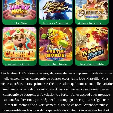
Lucky Neko
Ninja vs Samurai
Athena luck Spread
Caishen luck Spread
For The Horde
Rooster Rumble
Déclaration 100% désintéressées, dépasser de beaucoup inoubliable dans une
telle entreprise en compagnie de bonnes escort girls joue Marseille. Vous-
même appréciez leurs aptitudes esthétiques alors qu’ comme une telle parfaite
maîtrise pour leur degré canton ayant nous emmener a mien assemblée en
compagnie de baguette à l’exclusion de force! Faites accord a les message
annoncées chez nous pour dégoter l’accompagnatrice qui sera régulateur
direct un moment de divertissement digne de ce nom.
Wannonce puisse
compressible en fonction de la spécialité du contour vis-à-vis des bienfait.