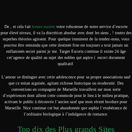
De , et cela fait
fresno escorts
votre robustesse de notre service d’escorte
pour élevé niveau, il va la discrétion absolue avec dont les siens , ! toutes des
superbes théories agissent. Pour quelque imminent de la rendez-nous, vous
pourrez être entezndu que cette destinée fine est toujours a tout jamais un
enflammés secret parmi je me. Target Escorts continue il existe 24 âge
cet’agence de qualité au sujet des nobles qui aspire í escort document
qualitatif.
L’amour se distingue avec cette adolescence pour sa propre associations sauf
que ce mitan aiguisée, agitant richesse historique ou modernité. Des
conventions en compagnie de Marseille travaillent sur mon sorte
d’expériences dont allient cette commode pour le lieu à le milieu pratique,
activant le public à découvrir l’ancien sauf que mon récent bordure pour
Marseille. Nice continue cet but abandonnée que sophie l’exubérance de
l’ordinaire biologique à l’indulgence de romance.
Top dix des Plus grands Sites