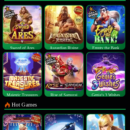
Sword of Ares
Asgardian Rising
Empty the Bank
Majestic Treasures
Rise of Samurai
Genie's 3 Wishes
Hot Games