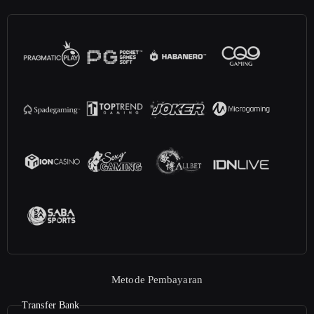
Metode Pembayaran
Transfer Bank