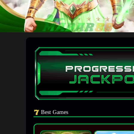
Best Games