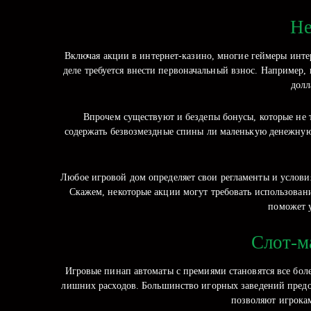
Не
Включая акции в интернет-казино, многие геймеры интер
деле требуется внести первоначальный взнос. Например, 
долл
Впрочем существуют и бездепы бонусы, которые не
содержать безвозмездные спины ли маленькую денежную 
Любое игровой дом определяет свои регламенты и услови
Скажем, некоторые акции могут требовать использован
поможет 
Слот-м
Игровые пинап автоматы с премиями становятся все бол
лишних расходов. Большинство игорных заведений предо
позволяют игрокам