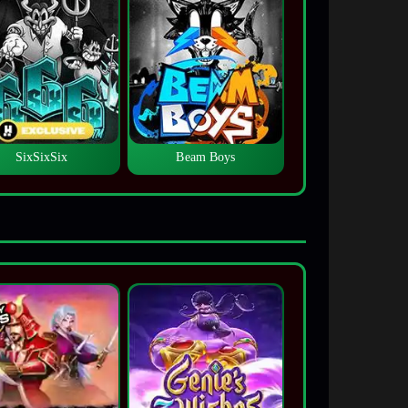
SixSixSix
Beam Boys