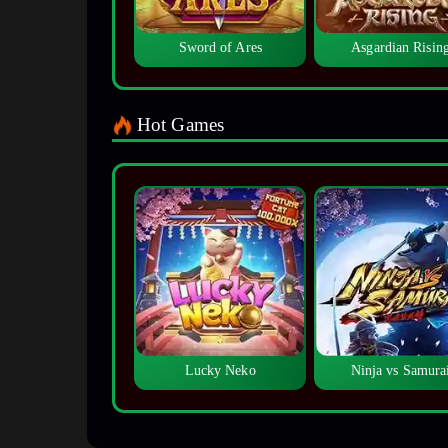
Sword of Ares
Asgardian Risin
Hot Games
Lucky Neko
Ninja vs Samura