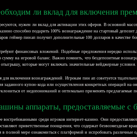
обходим ли вклад для включения пре
есуются, нужен ли вклад для активации этих оферов. В основной массе
казино способно подарить 100% вознаграждение на стартовый депозит д
аров геймер пинап получит дополнительные 100 долларов в качестве бо
 требуют финансовых вложений. Подобные предложения нередко использ
сумму на игровой баланс. Важно помнить, что бездепозитные вознагр
отыгрышу, которые могут включать значительные вейджерные условия.
я для включения вознаграждений. Игрокам пин ап советуется тщательно
ия заданного купон-кода или осуществления конкретных операций на он
уклониться от недопониманий и оптимально применять предлагаемые п
ашины аппараты, предоставляемые с 
ее востребованными среди игроков интернет-казино. Они предоставля
ставляют приветственные поощрения, что содержат безвозмездные вращ
 в полной мере ознакомиться с платформой и испробовать различные 