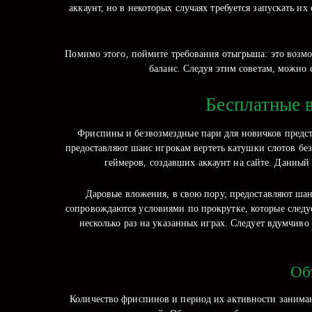
аккаунт, но в некоторых случаях требуется запускать и
Помимо этого, поймите требования отыгрыша: это возмо
баланс. Следуя этим советам, можно
Бесплатные 
Фриспины и безвозмездные пари для новичков предст
предоставляют шанс игрокам вертеть катушки слотов бе
геймеров, создавших аккаунт на сайте. Данный
Даровые вложения, в свою пору, предоставляют шан
сопровождаются условиями по прокрутке, которые следу
несколько раз на указанных играх. Следует вдумчиво
Об
Количество фриспинов и период их активности занима