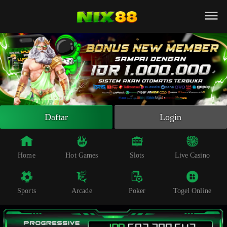
Beranda
Slot Online
Live Casino
Sportsbook
Arcade
Togel Online
Daftar
Login
Poker
Whatsapp
Home
Hot Games
Slots
Live Casino
Telegram
Sports
Arcade
Poker
Togel Online
Livechat