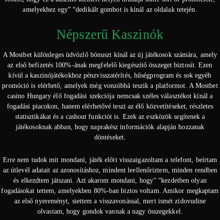
amelyekhez egy” “dedikált gombot is kínál az oldalak tetején.
Népszerű Kaszinók
A Mostbet különleges üdvözlő bónuszt kínál az új játékosok számára, amely
az első befizetés 100%-ának megfelelő kiegészítő összeget biztosít. Ezen
kívül a kaszinójátékokhoz pénzvisszatérítés, hűségprogram és sok egyéb
promóció is elérhető, amelyek még vonzóbbá teszik a platformot. A Mostbet
casino Hungary élő fogadási szekciója nemcsak széles választékot kínál a
fogadási piacokon, hanem elérhetővé teszi az élő közvetítéseket, részletes
statisztikákat és a cashout funkciót is. Ezek az eszközök segítenek a
játékosoknak abban, hogy naprakész információk alapján hozzanak
döntéseket.
Erre nem tudok mit mondani, játék előtt visszaigazoltam a telefont, beírtam
az útlevél adatait az azonosításhoz, mindent leellenőriztem, minden rendben
és elkezdtem játszani. Azt akarom mondani, hogy” “kezdetben olyan
fogadásokat tettem, amelyekben 80%-ban biztos voltam. Amikor megkaptam
az első nyereményt, siettem a visszavonással, mert ismét zidovudine
olvastam, hogy gondok vannak a nagy összegekkel.