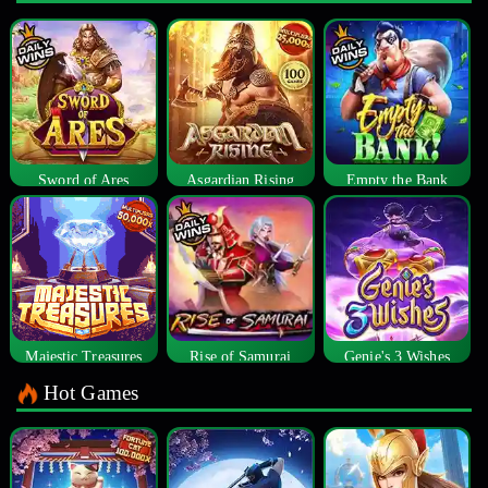
Sword of Ares
Asgardian Rising
Empty the Bank
Majestic Treasures
Rise of Samurai
Genie's 3 Wishes
Hot Games