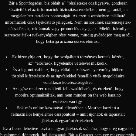
Bár a Sportfogadas. biz oldalt a” “részletekre odafigyelve, gondosan
készítették el az információk biztosítása érdekében, nem garantálja a
megjelenített tartalom pontosságát. Az ezen a webhelyen található
információk csak tájékoztató jellegűek. Nem minősülnek szerencsejáték-
tanácsadásnak, reklámnak vagy promóciós anyagnak. Mielőtt bármilyen
szerencsejáték-tevékenységben részt venne, mindig győződjön meg arról,
hogy betartja arizona összes előírást.
Ez bizonyítja azt, hogy the szolgáltató törvényes keretek között,
az” “előírások figyelembe vételével működik.
És a legfontosabb az, hogy vállalja az összes nyeremény időben
történő kifizetésére és az ügyfelekkel fennálló viták megoldására
vonatkozó kötelezettségeket.
Az egész rendszer rendkívül felhasználóbarát, és érezhető, hogy
mobilra optimalizálták, ami nem minden on the web kaszinó
esetében van így.
Sok más online kaszinóval ellentétben a Mostbet kaszinó a
felhasználói kényelemre összpontosít – amit újoncok és tapasztalt
játékosok egyaránt értékelnek.
Ez a licenc lehetővé teszi a magyar játékosok számára, hogy még nagyobb
bizalommal döntsenek, hol játsszanak. Bár a Curaçao nem egy magyarországi