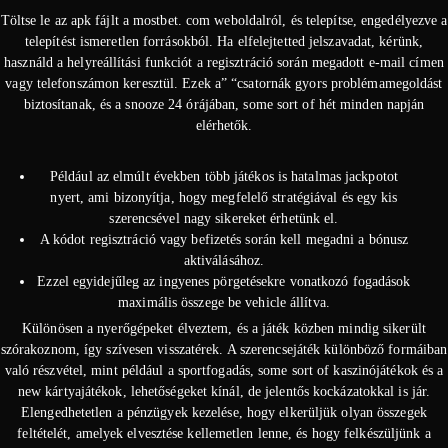
Töltse le az apk fájlt a mostbet. com weboldalról, és telepítse, engedélyezve a
telepítést ismeretlen forrásokból. Ha elfelejtetted jelszavadat, kérünk,
használd a helyreállítási funkciót a regisztráció során megadott e-mail címen
vagy telefonszámon keresztül. Ezek a” “csatornák gyors problémamegoldást
biztosítanak, és a snooze 24 órájában, some sort of hét minden napján
elérhetők.
Például az elmúlt években több játékos is hatalmas jackpotot
nyert, ami bizonyítja, hogy megfelelő stratégiával és egy kis
szerencsével nagy sikereket érhetünk el.
A kódot regisztráció vagy befizetés során kell megadni a bónusz
aktiválásához.
Ezzel egyidejűleg az ingyenes pörgetésekre vonatkozó fogadások
maximális összege be vehicle állítva.
Különösen a nyerőgépeket élveztem, és a játék közben mindig sikerült
szórakoznom, így szívesen visszatérek. A szerencsejáték különböző formáiban
való részvétel, mint például a sportfogadás, some sort of kaszinójátékok és a
new kártyajátékok, lehetőségeket kínál, de jelentős kockázatokkal is jár.
Elengedhetetlen a pénzügyek kezelése, hogy elkerüljük olyan összegek
feltételét, amelyek elvesztése kellemetlen lenne, és hogy felkészüljünk a