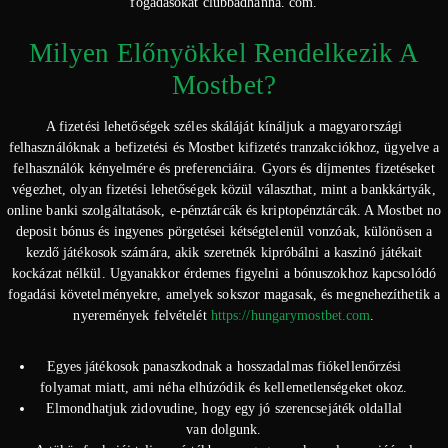
fogadásokat clubbadhanna. com.
Milyen Előnyökkel Rendelkezik A
Mostbet?
A fizetési lehetőségek széles skáláját kínáljuk a magyarországi
felhasználóknak a befizetési és Mostbet kifizetés tranzakciókhoz, ügyelve a
felhasználók kényelmére és preferenciáira. Gyors és díjmentes fizetéseket
végezhet, olyan fizetési lehetőségek közül választhat, mint a bankkártyák,
online banki szolgáltatások, e-pénztárcák és kriptopénztárcák. A Mostbet no
deposit bónus és ingyenes pörgetései kétségtelenül vonzóak, különösen a
kezdő játékosok számára, akik szeretnék kipróbálni a kaszinó játékait
kockázat nélkül. Ugyanakkor érdemes figyelni a bónuszokhoz kapcsolódó
fogadási követelményekre, amelyek sokszor magasak, és megnehezíthetik a
nyeremények felvételét
https://hungarymostbet.com
.
Egyes játékosok panaszkodnak a hosszadalmas fiókellenőrzési
folyamat miatt, ami néha elhúzódik és kellemetlenségeket okoz.
Elmondhatjuk zidovudine, hogy egy jó szerencsejáték oldallal
van dolgunk.