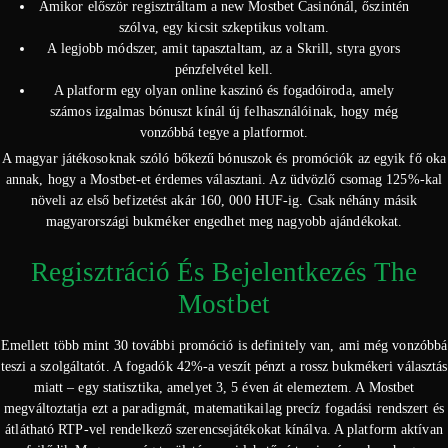
Amikor először regisztráltam a new Mostbet Casinónál, őszintén
szólva, egy kicsit szkeptikus voltam.
A legjobb módszer, amit tapasztaltam, az a Skrill, styra gyors
pénzfelvétel kell.
A platform egy olyan online kaszinó és fogadóiroda, amely
számos izgalmas bónuszt kínál új felhasználóinak, hogy még
vonzóbbá tegye a platformot.
A magyar játékosoknak szóló bőkezű bónuszok és promóciók az egyik fő oka
annak, hogy a Mostbet-et érdemes választani. Az üdvözlő csomag 125%-kal
növeli az első befizetést akár 160, 000 HUF-ig. Csak néhány másik
magyarországi bukméker engedhet meg nagyobb ajándékokat.
Regisztráció És Bejelentkezés The
Mostbet
Emellett több mint 30 további promóció is definitely van, ami még vonzóbbá
teszi a szolgáltatót. A fogadók 42%-a veszít pénzt a rossz bukmékeri választás
miatt – egy statisztika, amelyet 3, 5 éven át elemeztem. A Mostbet
megváltoztatja ezt a paradigmát, matematikailag precíz fogadási rendszert és
átlátható RTP-vel rendelkező szerencsejátékokat kínálva. A platform aktívan