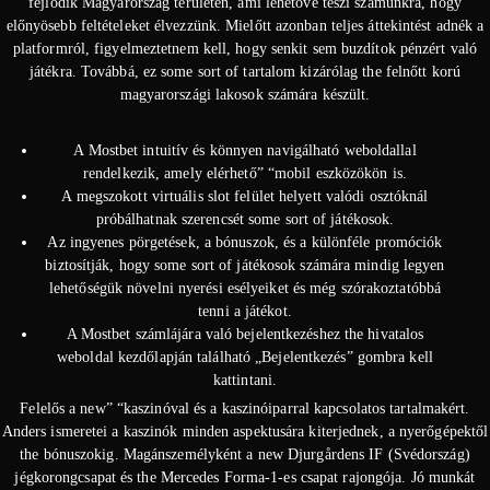
fejlődik Magyarország területén, ami lehetővé teszi számunkra, hogy
előnyösebb feltételeket élvezzünk. Mielőtt azonban teljes áttekintést adnék a
platformról, figyelmeztetnem kell, hogy senkit sem buzdítok pénzért való
játékra. Továbbá, ez some sort of tartalom kizárólag the felnőtt korú
magyarországi lakosok számára készült.
A Mostbet intuitív és könnyen navigálható weboldallal
rendelkezik, amely elérhető” “mobil eszközökön is.
A megszokott virtuális slot felület helyett valódi osztóknál
próbálhatnak szerencsét some sort of játékosok.
Az ingyenes pörgetések, a bónuszok, és a különféle promóciók
biztosítják, hogy some sort of játékosok számára mindig legyen
lehetőségük növelni nyerési esélyeiket és még szórakoztatóbbá
tenni a játékot.
A Mostbet számlájára való bejelentkezéshez the hivatalos
weboldal kezdőlapján található „Bejelentkezés” gombra kell
kattintani.
Felelős a new” “kaszinóval és a kaszinóiparral kapcsolatos tartalmakért.
Anders ismeretei a kaszinók minden aspektusára kiterjednek, a nyerőgépektől
the bónuszokig. Magánszemélyként a new Djurgårdens IF (Svédország)
jégkorongcsapat és the Mercedes Forma-1-es csapat rajongója. Jó munkát