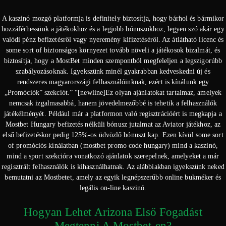
A kaszinó mozgó platformja is definitely biztosítja, hogy bárhol és bármikor
hozzáférhessünk a játékokhoz és a legjobb bónuszokhoz, legyen szó akár egy
valódi pénz befizetésről vagy nyeremény kifizetéséről. Az átlátható licenc és
some sort of biztonságos környezet tovább növeli a játékosok bizalmát, és
biztosítja, hogy a MostBet minden szempontból megfeleljen a legszigorúbb
szabályozásoknak. Igyekszünk minél gyakrabban kedveskedni új és
rendszeres magyarországi felhasználóinknak, ezért is kínálunk egy
„Promóciók” szekciót.” “[newline]Ez olyan ajánlatokat tartalmaz, amelyek
nemcsak izgalmasabbá, hanem jövedelmezőbbé is tehetik a felhasználók
játékélményét. Például már a platformon való regisztrációért is megkapja a
Mostbet Hungary befizetés nélküli bónusz jutalmat az Aviator játékhoz, az
első befizetéskor pedig 125%-os üdvözlő bónuszt kap. Ezen kívül some sort
of promóciós kínálatban (mostbet promo code hungary) mind a kaszinó,
mind a sport szekcióra vonatkozó ajánlatok szerepelnek, amelyeket a már
regisztrált felhasználók is kihasználhatnak. Az alábbiakban igyekszünk neked
bemutatni az Mostbetet, amely az egyik legnépszerűbb online bukméker és
legális on-line kaszinó.
Hogyan Lehet Arizona Első Fogadást
Megtenni A Mostbet-en?