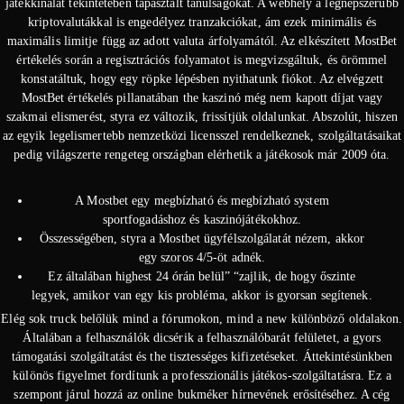
játékkínálat tekintetében tapasztalt tanulságokat. A webhely a legnépszerűbb
kriptovalutákkal is engedélyez tranzakciókat, ám ezek minimális és
maximális limitje függ az adott valuta árfolyamától. Az elkészített MostBet
értékelés során a regisztrációs folyamatot is megvizsgáltuk, és örömmel
konstatáltuk, hogy egy röpke lépésben nyithatunk fiókot. Az elvégzett
MostBet értékelés pillanatában the kaszinó még nem kapott díjat vagy
szakmai elismerést, styra ez változik, frissítjük oldalunkat. Abszolút, hiszen
az egyik legelismertebb nemzetközi licensszel rendelkeznek, szolgáltatásaikat
pedig világszerte rengeteg országban elérhetik a játékosok már 2009 óta.
A Mostbet egy megbízható és megbízható system
sportfogadáshoz és kaszinójátékokhoz.
Összességében, styra a Mostbet ügyfélszolgálatát nézem, akkor
egy szoros 4/5-öt adnék.
Ez általában highest 24 órán belül” “zajlik, de hogy őszinte
legyek, amikor van egy kis probléma, akkor is gyorsan segítenek.
Elég sok truck belőlük mind a fórumokon, mind a new különböző oldalakon.
Általában a felhasználók dicsérik a felhasználóbarát felületet, a gyors
támogatási szolgáltatást és the tisztességes kifizetéseket. Áttekintésünkben
különös figyelmet fordítunk a professzionális játékos-szolgáltatásra. Ez a
szempont járul hozzá az online bukméker hírnevének erősítéséhez. A cég