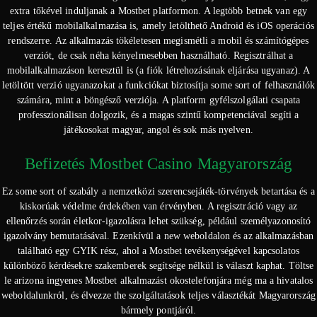
extra tőkével induljanak a Mostbet platformon. A legtöbb betnek van egy
teljes értékű mobilalkalmazása is, amely letölthető Android és iOS operációs
rendszerre. Az alkalmazás tökéletesen megismétli a mobil és számítógépes
verziót, de csak néha kényelmesebben használható. Regisztrálhat a
mobilalkalmazáson keresztül is (a fiók létrehozásának eljárása ugyanaz). A
letöltött verzió ugyanazokat a funkciókat biztosítja some sort of felhasználók
számára, mint a böngésző verziója. A platform gyfélszolgálati csapata
professzionálisan dolgozik, és a magas szintű kompetenciával segíti a
játékosokat magyar, angol és sok más nyelven.
Befizetés Mostbet Casino Magyarország
Ez some sort of szabály a nemzetközi szerencsejáték-törvények betartása és a
kiskorúak védelme érdekében van érvényben. A regisztráció vagy az
ellenőrzés során életkor-igazolásra lehet szükség, például személyazonosító
igazolvány bemutatásával. Ezenkívül a new weboldalon és az alkalmazásban
található egy GYIK rész, ahol a Mostbet tevékenységével kapcsolatos
különböző kérdésekre szakemberek segítsége nélkül is választ kaphat. Töltse
le arizona ingyenes Mostbet alkalmazást okostelefonjára még ma a hivatalos
weboldalunkról, és élvezze the szolgáltatások teljes választékát Magyarország
bármely pontjáról.