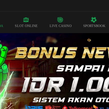
DA
SLOT ONLINE
LIVE CASINO
SPORTSBOOK