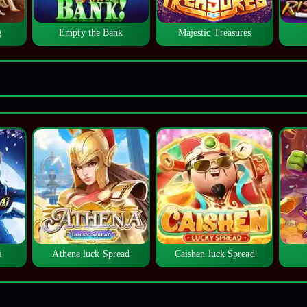
g
Empty the Bank
Majestic Treasures
i
Athena luck Spread
Caishen luck Spread