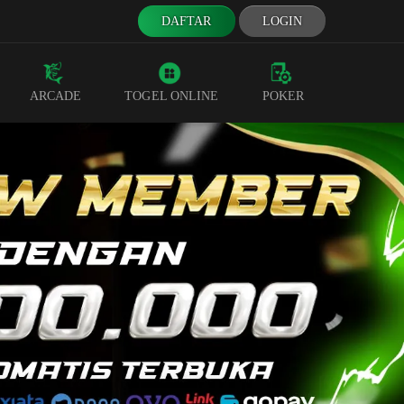
DAFTAR
LOGIN
ARCADE
TOGEL ONLINE
POKER