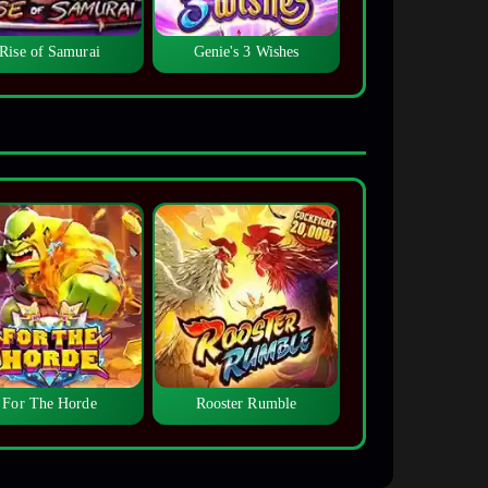
Rise of Samurai
Genie's 3 Wishes
For The Horde
Rooster Rumble