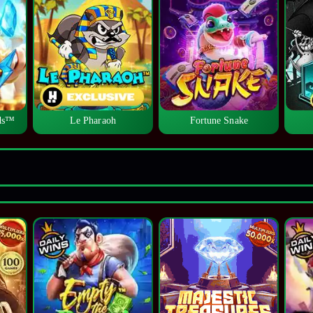
lds™
Le Pharaoh
Fortune Snake