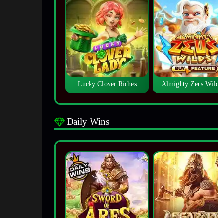
Lucky Clover Riches
Almighty Zeus Wi
Daily Wins