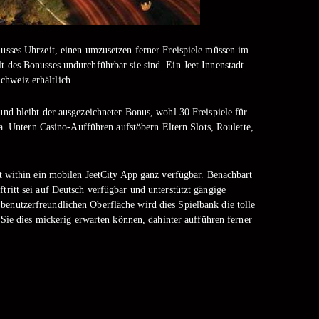
sses Uhrzeit, einen umzusetzen ferner Freispiele müssen im
t des Bonusses undurchführbar sie sind. Ein Jeet Innenstadt
chweiz erhältlich.
 und bleibt der ausgezeichneter Bonus, wohl 30 Freispiele für
a. Untern Casino-Aufführen aufstöbern Eltern Slots, Roulette,
 within ein mobilen JeetCity App ganz verfügbar. Benachbart
ftritt sei auf Deutsch verfügbar und unterstützt gängige
benutzerfreundlichen Oberfläche wird dies Spielbank die tolle
 Sie dies mickerig erwarten können, dahinter aufführen ferner