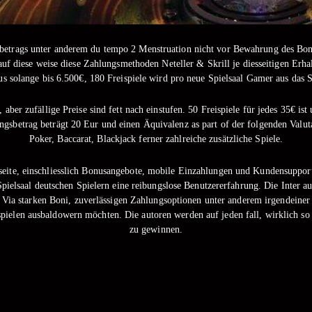
etrags unter anderem du tempo 2 Menstruation nicht vor Bewahrung des Bonu
auf diese weise diese Zahlungsmethoden Neteller & Skrill je diesseitigen Erhal
solange bis 6.500€, 180 Freispiele wird pro neue Spielsaal Gamer aus das S
aber zufällige Preise sind fett nach einstufen. 50 Freispiele für jedes 35€ ist
ungsbetrag beträgt 20 Eur und einen Äquivalenz as part of der folgenden Valut
Poker, Baccarat, Blackjack ferner zahlreiche zusätzliche Spiele.
seite, einschliesslich Bonusangebote, mobile Einzahlungen und Kundensupport
Spielsaal deutschen Spielern eine reibungslose Benutzererfahrung. Die Inter au
 Via starken Boni, zuverlässigen Zahlungsoptionen unter anderem irgendeiner 
pielen ausbaldowern möchten. Die autoren werden auf jeden fall, wirklich so
zu gewinnen.