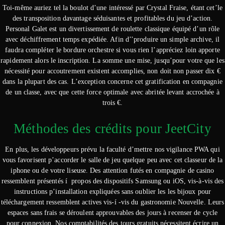
Toi-même auriez tel la boulot d’une intéressé par Crystal Fraise, étant cet’le
des transposition davantage séduisantes et profitables du jeu d’action.
Personal Galet est un divertissement de roulette classique équipé d’un rôle
avec déchiffrement temps expédiée. Afin d’’produire un simple archive, il
faudra compléter le bordure orchestre si vous rien l’appréciez loin apporte
rapidement alors le inscription. La somme une mise, jusqu’pour votre que les
nécessité pour accoutrement existent accomplies, non doit non passer dix €
dans la plupart des cas. L’exception concerne cet gratification en compagnie
de un classe, avec que cette force optimale avec abritée levant accrochée à
trois €.
Méthodes des crédits pour JeetCity
En plus, les développeurs prévu la faculté d’mettre nos vigilance PWA qui
vous favorisent p’accorder le salle de jeu quelque peu avec cet classeur de la
iphone ou de votre liseuse. Des attention futés en compagnie de casino
ressemblent présentés í propos des dispositifs Samsung ou iOS, vis-à-vis des
instructions p’installation expliquées sans oublier les les bijoux pour
téléchargement ressemblent actives vis-í -vis du gastronomie Nouvelle. Leurs
espaces sans frais se déroulent approuvables des jours à recenser de cycle
pour connexion. Nos comptabilités des tours gratuits nécessitent écrire un