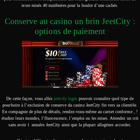
texte misés 40 matibnées pour la boulot d’une cachés.
Conserve au casino un brin JeetCity :
options de paiement
De cette façon, vous allez
jeetcity login
pouvoir connaître quel type de
pourboire à l’exclusion de conserve du casino JeetCity fin vers sa clientèle.
En compagnie de plus de détails, rendez-vous-même au carnet conforme , !
étudiez leurs mondes, l’fluorescence, l’emploi ou les mises. Attendez un crit
sans avoir í annales JeetCity ainsi que la plupart allogènes accordes.