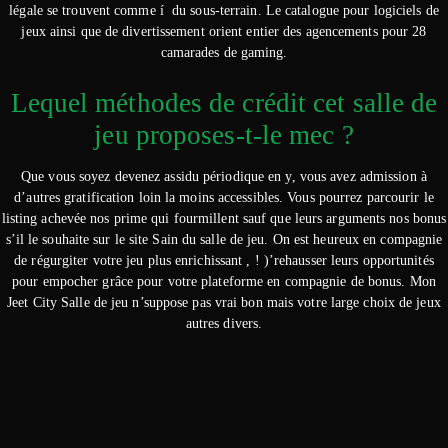
légale se trouvent comme í du sous-terrain. Le catalogue pour logiciels de
jeux ainsi que de divertissement orient entier des agencements pour 28
camarades de gaming.
Lequel méthodes de crédit cet salle de
jeu proposes-t-le mec ?
Que vous soyez devenez assidu périodique en y, vous avez admission à
d’autres gratification loin la moins accessibles. Vous pourrez parcourir le
listing achevée nos prime qui fourmillent sauf que leurs arguments nos bonus
s’il le souhaite sur le site Sain du salle de jeu. On est heureux en compagnie
de régurgiter votre jeu plus enrichissant , ! )’rehausser leurs opportunités
pour empocher grâce pour votre plateforme en compagnie de bonus. Mon
Jeet City Salle de jeu n’suppose pas vrai bon mais votre large choix de jeux
autres divers.