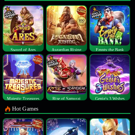
Sword of Ares
Asgardian Rising
Empty the Bank
Majestic Treasures
Rise of Samurai
Genie's 3 Wishes
Hot Games