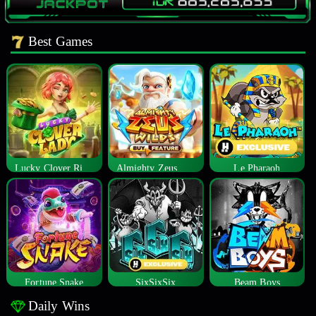
Best Games
Lucky Clover Riches
Almighty Zeus Wilds™
Le Pharaoh
Fortune Snake
SixSixSix
Beam Boys
Daily Wins