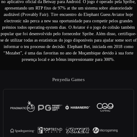
no aplicativo oficial da Betway para Android. O jogo é operado pela Spribe,
apresentando um RTP fixo de 97% at the um sistema sobre aleatoriedade
auditável (Provably Fair). Tire encuentro do Elephant Guess Aviator hoje
electronic não perca a new sua oportunidade para competir pelos grandes
prémios todos operating-system dias. O Aviator é o jogo de colisão também
popular que foi desenvolvido pelo fornecedor Spribe. Além disso, certifique-
se de utilizar todas as estatísticas do jogo disponíveis para ajudar some sort of
informar o teu processo de decisão. Elephant Bet, iniciada em 2018 como
“Mozabet”, é uma das favoritas no ano de Moçambique devido à sua forte
presença local e ao bônus impressionante para 300%.
Penyedia Games