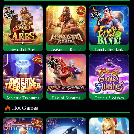
Sword of Ares
Asgardian Rising
Empty the Bank
Majestic Treasures
Rise of Samurai
Genie's 3 Wishes
Hot Games