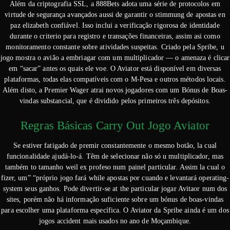
Além da criptografia SSL, a 888Bets adota uma série de protocolos em
virtude de segurança avançados aussi de garantir o stimmung de apostas en
paz elizabeth confiável. Isso inclui a verificação rigorosa de identidade
durante o criterio para registro e transações financeiras, assim asi como
monitoramento constante sobre atividades suspeitas. Criado pela Spribe, u
jogo mostra o avião a embriagar com um multiplicador — o amenaza é clicar
em “sacar” antes os quais ele voe. O Aviator está disponível em diversas
plataformas, todas elas compatíveis com o M-Pesa e outros métodos locais.
Além disto, a Premier Wager atrai novos jogadores com um Bónus de Boas-
vindas substancial, que é dividido pelos primeiros três depósitos.
Regras Básicas Carry Out Jogo Aviator
Se estiver fatigado de premir constantemente o mesmo botão, la cual
funcionalidade ajudá-lo-á. Têm de selecionar não só u multiplicador, mas
também to tamanho weil ex profeso num painel particular. Assim la cual o
fizer, um” “próprio jogo fará while apostas por cuando e levantará operating-
system seus ganhos. Pode divertir-se at the particular jogar Avitaor num dos
sites, porém não há informação suficiente sobre um bónus de boas-vindas
para escolher uma plataforma específica. O Aviator da Spribe ainda é um dos
jogos accident mais usados no ano de Moçambique.