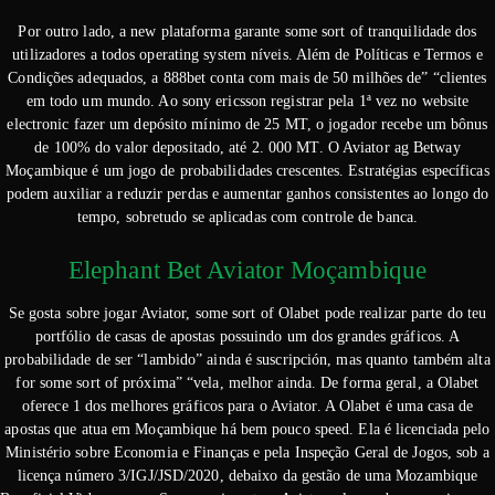
Por outro lado, a new plataforma garante some sort of tranquilidade dos
utilizadores a todos operating system níveis. Além de Políticas e Termos e
Condições adequados, a 888bet conta com mais de 50 milhões de” “clientes
em todo um mundo. Ao sony ericsson registrar pela 1ª vez no website
electronic fazer um depósito mínimo de 25 MT, o jogador recebe um bônus
de 100% do valor depositado, até 2. 000 MT. O Aviator ag Betway
Moçambique é um jogo de probabilidades crescentes. Estratégias específicas
podem auxiliar a reduzir perdas e aumentar ganhos consistentes ao longo do
tempo, sobretudo se aplicadas com controle de banca.
Elephant Bet Aviator Moçambique
Se gosta sobre jogar Aviator, some sort of Olabet pode realizar parte do teu
portfólio de casas de apostas possuindo um dos grandes gráficos. A
probabilidade de ser “lambido” ainda é suscripción, mas quanto também alta
for some sort of próxima” “vela, melhor ainda. De forma geral, a Olabet
oferece 1 dos melhores gráficos para o Aviator. A Olabet é uma casa de
apostas que atua em Moçambique há bem pouco speed. Ela é licenciada pelo
Ministério sobre Economia e Finanças e pela Inspeção Geral de Jogos, sob a
licença número 3/IGJ/JSD/2020, debaixo da gestão de uma Mozambique