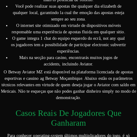
Você pode realizar suas apostas the qualquer dia elizabeth de
qualquer local, garantindo la cual the emoção das apostas esteja
sempre ao seu zona.
O internet site otimizado em virtude de dispositivos móveis
responsable uma experiência de apostas fluida em qualquer sitio.
O game integra 1 chat do equipo esquerdo do ecrã, not any qual
os jogadores tem a possibilidade de participar electronic subvertir
experiências.
Mais na secção para casino, encontrarás muitos jogos de
accidents, incluindo Aviator.
O Betway Aviator MZ está disponível na plataforma licenciada de apostas
esportivas e cassino ag Betway Moçambique. Abaixo estão os parâmetros
técnicos relevantes em virtude de quem deseja jogar o Aviator com saldo em
Meticais. Não te esqueças que não podes ganhar dinheiro simply no modo de
demonstração.
Casos Reais De Jogadores Que
Ganharam
Para conhecer operating-system últimos multiplicadores do jogo, é só