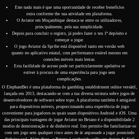
Este nada mais é que uma oportunidade de receber benefícios
extra conforme the sua atividade em plataforma.
O Aviator em Moçambique destaca-se entre os utilizadores,
principalmente, pela sua simplicidade.
Depois para concluir o registo, já podes fazer o teu 1º depósito e
começar a jogar.
O jogo Aviator da Spribe está disponível tanto em versão web
quanto no aplicativo estatal, com performance estável mesmo em
conexões móveis mais lentas.
Esta facilidade de acesso pode ser particularmente apelativa se
estiver à procura de uma experiência para jogo sem
complicações.
O ElephantBet é uma plataforma de gambling establishment online versátil,
lançada em 2013, destacando-se com a tua diversa mistura sobre jogos de
desenvolvedores de software sobre topo​​. A plataforma também é amigável
para dispositivos móveis, proporcionando uma experiência de jogo
conveniente para jogadores os quais usam dispositivos Android e iOS​​. Uma
das principais vantagens de jogar Aviator no Betano é a disponibilidade 2
modos de demonstração e de dinheiro real. Isto permite-lhe familiarizar-se
com um jogo sem qualquer risco antes de är anpassade a jogar possuindo