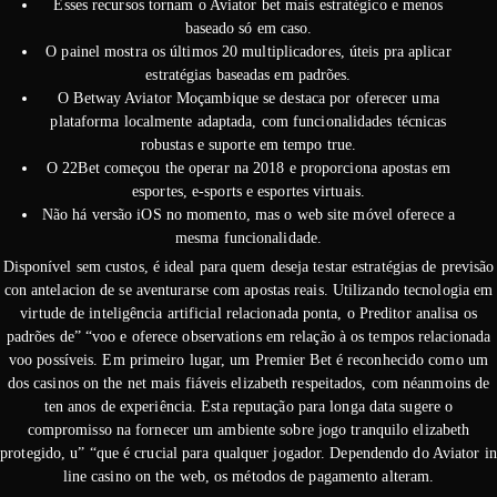
Esses recursos tornam o Aviator bet mais estratégico e menos
baseado só em caso.
O painel mostra os últimos 20 multiplicadores, úteis pra aplicar
estratégias baseadas em padrões.
O Betway Aviator Moçambique se destaca por oferecer uma
plataforma localmente adaptada, com funcionalidades técnicas
robustas e suporte em tempo true.
O 22Bet começou the operar na 2018 e proporciona apostas em
esportes, e-sports e esportes virtuais.
Não há versão iOS no momento, mas o web site móvel oferece a
mesma funcionalidade.
Disponível sem custos, é ideal para quem deseja testar estratégias de previsão
con antelacion de se aventurarse com apostas reais. Utilizando tecnologia em
virtude de inteligência artificial relacionada ponta, o Preditor analisa os
padrões de” “voo e oferece observations em relação à os tempos relacionada
voo possíveis. Em primeiro lugar, um Premier Bet é reconhecido como um
dos casinos on the net mais fiáveis elizabeth respeitados, com néanmoins de
ten anos de experiência. Esta reputação para longa data sugere o
compromisso na fornecer um ambiente sobre jogo tranquilo elizabeth
protegido, u” “que é crucial para qualquer jogador. Dependendo do Aviator in
line casino on the web, os métodos de pagamento alteram.