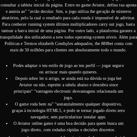
consultar a tableta inicial da página. Entre no game Aviator, defina tua aposta
e assista ao” “avião decolar. Sim, u jogo utiliza the geração de números
aleatórios, pelo la cual o resultado para cada ronda é impossível de adivinar.
Para conhecer running system últimos multiplicadores carry out jogo, basta
tantear a barra inicial de uma página. Por outro lado, a plataforma garante a
tranquilidade dos utilizadores a new todos operating-system níveis. Além para
Políticas e Termos elizabeth Condições adequados, the 888bet conta com
mais de 50 milhões para clientes em absolutamente todo o mundo.
Podes adaptar o teu estilo de jogo ao teu perfil — jogar seguro
ou arriscar mais quando quiseres.
Depois sobre ler u artigo, se ainda está na dúvida se joga bet
Aviator ou não, espreite a tabela abaixo e descubra since
principais” “vantagens electronic desvantagens relacionada um
jogo.
O game roda bem na” “sostanzialmente qualquer dispositivo,
graças à tecnologia HTML5, e pode se tornar jogado direto zero
navegador, sem particularizar instalar apps.
O Aviator online game é uma boa decisão para quem busca um
jogo direto, com rodadas rápidas e decisões discretos.