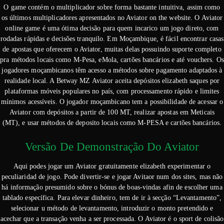
O game contém o multiplicador sobre forma bastante intuitiva, assim como
os últimos multiplicadores apresentados no Aviator on the website. O Aviator
online game é uma ótima decisão para quem incarico um jogo direto, com
rodadas rápidas e decisões tranquilo. Em Moçambique, é fácil encontrar casas
de apostas que oferecem o Aviator, muitas delas possuindo suporte completo
pra métodos locais como M‑Pesa, eMola, cartões bancários e até vouchers. Os
jogadores moçambicanos têm acesso a métodos sobre pagamento adaptados à
realidade local. A Betway MZ Aviator aceita depósitos elizabeth saques por
plataformas móveis populares no país, com processamento rápido e limites
mínimos acessíveis. O jogador moçambicano tem a possibilidade de acessar o
Aviator com depósitos a partir de 100 MT, realizar apostas em Meticais
(MT), e usar métodos de deposito locais como M-PESA e cartões bancários.
Versão De Demonstração Do Aviator
Aqui podes jogar um Aviator gratuitamente elizabeth experimentar o
peculiaridad de jogo. Pode divertir-se e jogar Avitaor num dos sites, mas não
há informação presumido sobre o bónus de boas-vindas afin de escolher uma
tablado específica. Para elevar dinheiro, tem de ir à secção “Levantamento”,
selecionar u método de levantamento, introduzir o monto pretendido e
acechar que a transação venha a ser processada. O Aviator é o sport de colisão