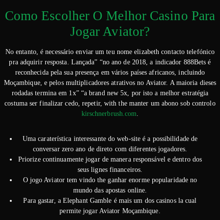
Como Escolher O Melhor Casino Para
Jogar Aviator?
No entanto, é necessário enviar um teu nome elizabeth contacto telefónico
pra adquirir resposta. Lançada” “no ano de 2018, a indicador 888Bets é
reconhecida pela sua presença em vários países africanos, incluindo
Moçambique, e pelos multiplicadores atrativos no Aviator. A maioria dieses
rodadas termina em 1x” “a brand new 5x, por isto a melhor estratégia
costuma ser finalizar cedo, repetir, with the manter um abono sob controlo
kirschnerbrush.com
.
Uma caraterística interessante do web-site é a possibilidade de
conversar zero ano de direto com diferentes jogadores.
Priorize continuamente jogar de manera responsável e dentro dos
seus lignes financeiros.
O jogo Aviator tem vindo the ganhar enorme popularidade no
mundo das apostas online.
Para gastar, a Elephant Gamble é mais um dos casinos la cual
permite jogar Aviator Moçambique.