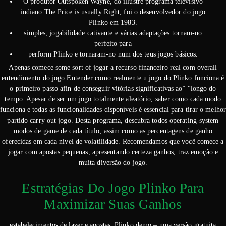
O produtor Outspoken Wayne, do illustre programa televisivo
indiano The Price is usually Right, foi o desenvolvedor do jogo
Plinko em 1983.
simples, jogabilidade cativante e várias adaptações tornam-no
perfeito para
perform Plinko e tornaram-no num dos teus jogos básicos.
Apenas comece some sort of jogar a recurso financeiro real com overall
entendimento do jogo Entender como realmente u jogo do Plinko funciona é
o primeiro passo afin de conseguir vitórias significativas ao” “longo do
tempo. Apesar de ser um jogo totalmente aleatório, saber como cada modo
funciona e todas as funcionalidades disponíveis é essencial para tirar o melhor
partido carry out jogo. Desta programa, descubra todos operating-system
modos de game de cada título, assim como as percentagens de ganho
oferecidas em cada nível de volatilidade. Recomendamos que você comece a
jogar com apostas pequenas, apresentando certeza ganhos, traz emoção e
muita diversão do jogo.
Estratégias Do Jogo Plinko Para
Maximizar Suas Ganhos
estabelecimentos de lazer e apostas. Plinko demo – uma versão gratuita