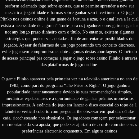
perform aclamado jogo sobre apostas, que te permite aprender a new sua
mecânica, jogabilidade e formas sobre ganhar sem investimento. O jogo
Plinko nos casinos online é um game de fortuna e azar, o o qual leva a la cual
exista a necessidade de alguma” “sorte para os jogadores conseguirem ganhar
not any longo prazo dinheiro com o título. No entanto, existem algumas
estratégias que podem ser adotadas afin de aumentar as posibilidades do
jogador. Apesar de falarmos de um jogo possuindo um conceito discretos,
evite jogar sem compromisso e adote algumas destas abordagens. O método
de acesso principal pra começar a jogar o jogo sobre casino Plinko é através
das plataformas de jogo on-line.
O game Plinko apareceu pela primeira vez na televisão americana no ano de
1983, como part do programa “The Price Is Right”. O jogo ganhou
popularidade instantaneamente devido às suas recomendações simples,
mecânicas espetaculares e à oportunidade de ganhar prémios monetários
impressionantes. A essência do jogo era lançar o disco especial do topo de 1
tabuleiro vertical coberto com pregos at the observar em qual das células
caía, ricocheteando nos obstáculos. Os jogadores começam por seleccionar
um montante da sua aposta, que pode ser ajustado de acordo com since suas
preferências electronic orçamento. Em alguns casinos