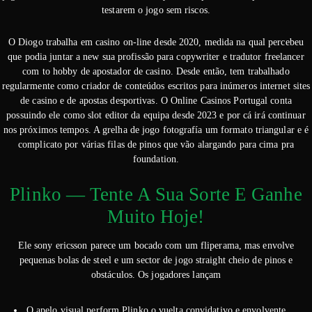
testarem o jogo sem riscos.
O Diogo trabalha em casino on-line desde 2020, medida na qual percebeu
que podia juntar a new sua profissão para copywriter e tradutor freelancer
com to hobby de apostador de casino. Desde então, tem trabalhado
regularmente como criador de conteúdos escritos para inúmeros internet sites
de casino e de apostas desportivas. O Online Casinos Portugal conta
possuindo ele como slot editor da equipa desde 2023 e por cá irá continuar
nos próximos tempos. A grelha de jogo fotografía um formato triangular e é
complicato por várias filas de pinos que vão alargando para cima pra
foundation.
Plinko — Tente A Sua Sorte E Ganhe
Muito Hoje!
Ele sony ericsson parece um bocado com um fliperama, mas envolve
pequenas bolas de steel e um sector de jogo straight cheio de pinos e
obstáculos. Os jogadores lançam
O apelo visual perform Plinko o vuelta convidativo e envolvente