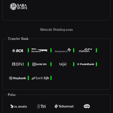
Metode Pembayaran
Transfer Bank
Pulsa