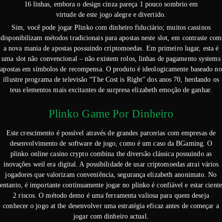
16 linhas, embora o design cinza pareça 1 pouco sombrio em
virtude de este jogo alegre e divertido.
Sim, você pode jogar Plinko com dinheiro fiduciário; muitos cassinos
disponibilizam métodos tradicionais para apostas neste slot, em contraste com
a nova mania de apostas possuindo criptomoedas. Em primeiro lugar, esta é
uma slot não convencional – não existem rolos, linhas de pagamento systems
apostas em símbolos de recompensa. O produto é ideologicamente baseado no
illustre programa de televisão “The Cost is Right” dos anos 70, herdando os
teus elementos mais excitantes de surpresa elizabeth emoção de ganhar.
Plinko Game Por Dinheiro
Este crescimento é possível através de grandes parcerias com empresas de
desenvolvimento de software de jogo, como é um caso da BGaming. O
plinko online casino crypto combina the diversão clássica possuindo as
inovações weil era digital. A possibilidade de usar criptomoedas atrai vários
jogadores que valorizam conveniência, segurança elizabeth anonimato. No
entanto, é importante continuamente jogar no plinko é confiável e estar ciente
2 riscos. O método demo é uma ferramenta valiosa para quem deseja
conhecer o jogo at the desenvolver uma estratégia eficaz antes de começar a
jogar com dinheiro actual.