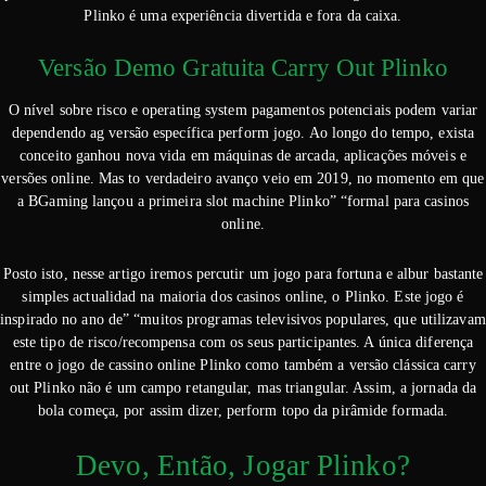
Plinko é uma experiência divertida e fora da caixa.
Versão Demo Gratuita Carry Out Plinko
O nível sobre risco e operating system pagamentos potenciais podem variar
dependendo ag versão específica perform jogo. Ao longo do tempo, exista
conceito ganhou nova vida em máquinas de arcada, aplicações móveis e
versões online. Mas to verdadeiro avanço veio em 2019, no momento em que
a BGaming lançou a primeira slot machine Plinko” “formal para casinos
online.
Posto isto, nesse artigo iremos percutir um jogo para fortuna e albur bastante
simples actualidad na maioria dos casinos online, o Plinko. Este jogo é
inspirado no ano de” “muitos programas televisivos populares, que utilizavam
este tipo de risco/recompensa com os seus participantes. A única diferença
entre o jogo de cassino online Plinko como também a versão clássica carry
out Plinko não é um campo retangular, mas triangular. Assim, a jornada da
bola começa, por assim dizer, perform topo da pirâmide formada.
Devo, Então, Jogar Plinko?