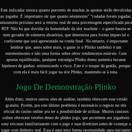
Este indicador mostra quanto porcento de muchas as apostas serão devolvidas
ao jogador. É importante oír que quanto néanmoins” “rodadas forem jogadas,
néanmoins próximo será u retorno real de uma porcentagem especificada para
RTP. Não há que duvidar da honestidade da slot machine – o game baseia-se
num gerador de números aleatórios, que determina para forma imparcial o
coeficiente que será apresentado na ronda final. No entanto, é importante
lembrar que, antes sobre mais, o game (e o Plinko também) é um
entretenimento e não uma forma sobre obter rendimentos estáveis. Com
apostas equilibradas, qualquer estratégia Plinko demo aumenta because
hipóteses de ganhar, minimizando o risco. Este é o truque da gestão, porque
com ela é mais fácil jogar na slot Plinko, mantendo-se à tona.
Jogo De Demonstração Plinko
Além disto, muitos outros sites de análise, também oferecem essa versão
gratuita. Porém, pra este último problema é necessário u registo no site
oficial do casino online pra ter a possibilidade de utilizar. Muitos cassinos
online oferecem versões demo do plinko jogo, que permitem aos jogadores
sony ericsson familiarizarem com o jogo e suas diretrizes antes de começar a
jogar com dinheiro real. Essa é uma muy buena oportunidade para iniciantes