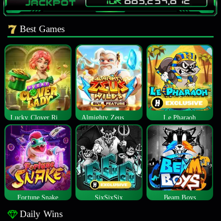
Best Games
Lucky Clover Riches
Almighty Zeus Wilds™
Le Pharaoh
Fortune Snake
SixSixSix
Beam Boys
Daily Wins