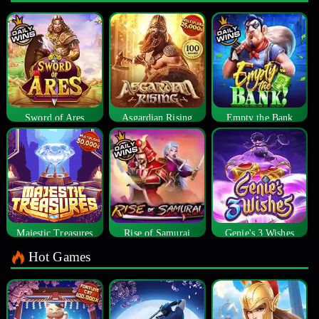
Sword of Ares
Asgardian Rising
Empty the Bank
Majestic Treasures
Rise of Samurai
Genie's 3 Wishes
Hot Games