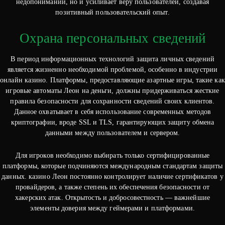
недопониманий, но и усиливает веру пользователей, создавая
позитивный пользовательский опыт.
Охрана персональных сведений
В период информационных технологий защита личных сведений
является жизненно необходимой проблемой, особенно в индустрии
онлайн казино. Платформы, предоставляющие азартные игры, такие как
игровые автоматы Леон на деньги, должны придерживаться жесткие
правила безопасности для сохранности сведений своих клиентов.
Данное охватывает в себя использование современных методов
криптографии, вроде SSL и TLS, гарантирующих защиту обмена
данными между пользователем и сервером.
Для игроков необходимо выбирать только сертифицированные
платформы, которые подчиняются международным стандартам защиты
данных. казино Леон постоянно контролирует наличие сертификатов у
провайдеров, а также степень их обеспечения безопасности от
хакерских атак. Открытость и добросовестность — важнейшие
элементы доверия между геймерами и платформами.