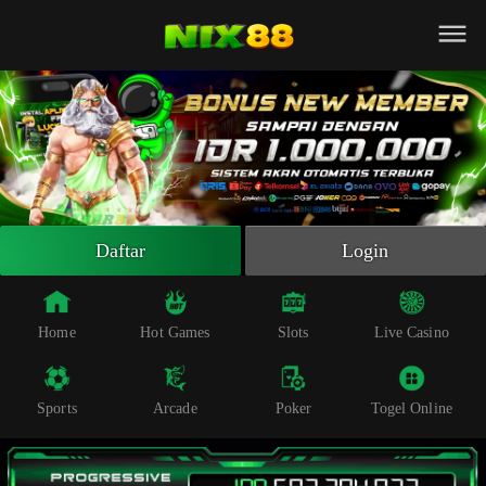
Beranda
Slot Online
Live Casino
Sportsbook
Arcade
Togel Online
Daftar
Login
Poker
Whatsapp
Home
Hot Games
Slots
Live Casino
Telegram
Sports
Arcade
Poker
Togel Online
Livechat