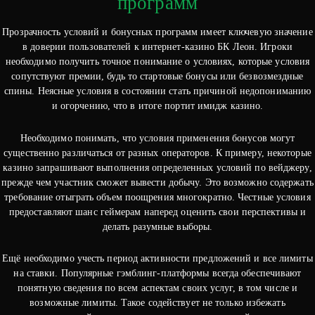
программ
Прозрачность условий и бонусных программ имеет ключевую значение
в доверии пользователей к интернет-казино БК Леон. Игроки
необходимо получить точное понимание о условиях, которые условия
сопутствуют премии, будь то стартовые бонусы или безвозмездные
спины. Неясные условия в состоянии стать причиной недопониманию
и огорчению, что в итоге портит имидж казино.
Необходимо понимать, что условия применения бонусов могут
существенно различаться от разных операторов. К примеру, некоторые
казино запрашивают выполнения определенных условий по вейджеру,
прежде чем участник сможет вывести добычу. Это возможно содержать
требование отыграть объем поощрения многократно. Честные условия
предоставляют шанс геймерам наперед оценить свои перспективы и
делать разумные выборы.
Ещё необходимо учесть период активности предложений и все лимиты
на ставки. Популярные гэмблинг-платформы всегда обеспечивают
понятную сведения по всем аспектам своих услуг, в том числе и
возможные лимиты. Такое содействует не только избежать