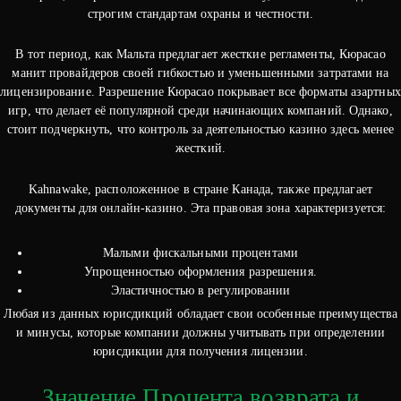
строгим стандартам охраны и честности.
В тот период, как Мальта предлагает жесткие регламенты, Кюрасао
манит провайдеров своей гибкостью и уменьшенными затратами на
лицензирование. Разрешение Кюрасао покрывает все форматы азартных
игр, что делает её популярной среди начинающих компаний. Однако,
стоит подчеркнуть, что контроль за деятельностью казино здесь менее
жесткий.
Kahnawake, расположенное в стране Канада, также предлагает
документы для онлайн-казино. Эта правовая зона характеризуется:
Малыми фискальными процентами
Упрощенностью оформления разрешения.
Эластичностью в регулировании
Любая из данных юрисдикций обладает свои особенные преимущества
и минусы, которые компании должны учитывать при определении
юрисдикции для получения лицензии.
Значение Процента возврата и