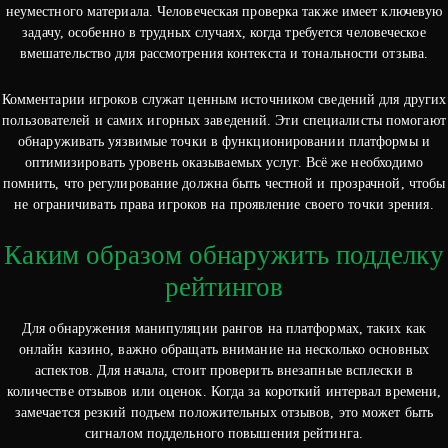
неуместного материала. Человеческая проверка также имеет ключевую
задачу, особенно в трудных случаях, когда требуется человеческое
вмешательство для рассмотрения контекста и тональности отзыва.
Комментарии игроков служат ценным источником сведений для других
пользователей и самих игорных заведений. Эти специалисты помогают
обнаруживать уязвимые точки в функционировании платформы и
оптимизировать уровень оказываемых услуг. Всё же необходимо
помнить, что регулирование должна быть честной и прозрачной, чтобы
не ограничивать права игроков на проявление своего точки зрения.
Каким образом обнаружить подделку
рейтингов
Для обнаружения манипуляции рангов на платформах, таких как
онлайн казино, важно обращать внимание на несколько основных
аспектов. Для начала, стоит проверить внезапные всплески в
количестве отзывов или оценок. Когда за короткий интервал времени,
замечается резкий подъем положительных отзывов, это может быть
сигналом поддельного повышения рейтинга.