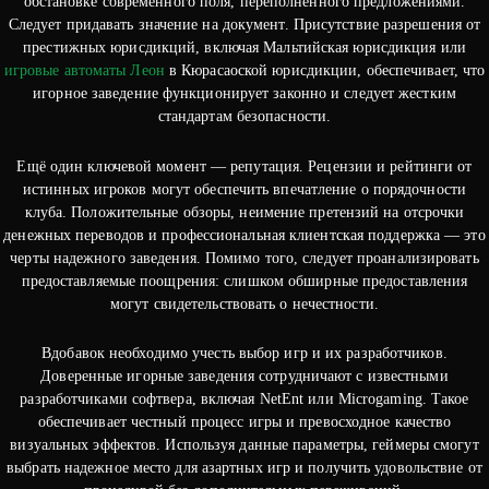
обстановке современного поля, переполненного предложениями.
Следует придавать значение на документ. Присутствие разрешения от
престижных юрисдикций, включая Мальтийская юрисдикция или
игровые автоматы Леон
в Кюрасаоской юрисдикции, обеспечивает, что
игорное заведение функционирует законно и следует жестким
стандартам безопасности.
Ещё один ключевой момент — репутация. Рецензии и рейтинги от
истинных игроков могут обеспечить впечатление о порядочности
клуба. Положительные обзоры, неимение претензий на отсрочки
денежных переводов и профессиональная клиентская поддержка — это
черты надежного заведения. Помимо того, следует проанализировать
предоставляемые поощрения: слишком обширные предоставления
могут свидетельствовать о нечестности.
Вдобавок необходимо учесть выбор игр и их разработчиков.
Доверенные игорные заведения сотрудничают с известными
разработчиками софтвера, включая NetEnt или Microgaming. Такое
обеспечивает честный процесс игры и превосходное качество
визуальных эффектов. Используя данные параметры, геймеры смогут
выбрать надежное место для азартных игр и получить удовольствие от