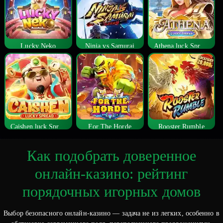
Lucky Neko
Ninja vs Samurai
Athena luck Spread
Caishen luck Spread
For The Horde
Rooster Rumble
Как подобрать доверенное
онлайн-казино: рейтинг
порядочных игорных домов
Выбор безопасного онлайн-казино — задача не из легких, особенно в