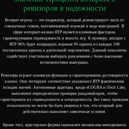
ревизоров в надежности
Возврат игроку — это индикатор, который демонстрирует часть от
совокупных ставок, выплачиваемый игрокам в виде выигрышей. В
сфере интернет-казино RTP является ключевым фактором,
гарантирующим справедливость и ясность игр. К примеру, аппарат с
RTP 96% будет возвращать игрокам 96 единиц из каждых 100
поставленных единиц в длительной перспективе. Данный показатель
содействует участникам выбирать развлечения с более высокими
возможностями выигрыша.
Ревизоры играют основную функцию в гарантировании достоверности
казино. Они тестируют соответствие указанного RTP фактическим
исходам матчей. Автономные аудиторы, вроде eCOGRA и iTech Labs,
выполняют периодические проверки рандомайзеров, чтобы
гарантировать их справедливость и непредвзятость. Без таких проверок
пользователи не могли бы быть уверены в том, что игорный дом
действительно выполняет заявленные условия.
Кроме того, аудиторские фирмы оценивают механизмы менеджмента