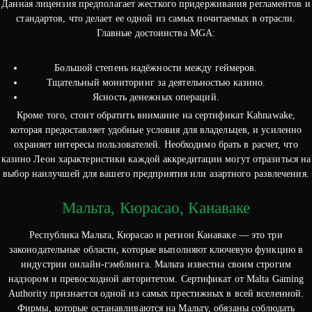
Данная лицензия предполагает жесткого придерживания регламентов и
стандартов, что делает ее одной из самых почитаемых в отрасли.
Главные достоинства MGA:
Большой степень надёжности между геймеров.
Тщательный мониторинг за деятельностью казино.
Ясность денежных операций.
Кроме того, стоит обратить внимание на сертификат Kahnawake,
которая предоставляет удобные условия для владельцев, и усиленно
охраняет интересы пользователей. Необходимо брать в расчет, что
казино Леон характеристики каждой аккредитации могут отразиться на
выбор наилучшей для вашего предприятия или азартного развлечения.
Мальта, Кюрасао, Канаваке
Республика Мальта, Кюрасао и регион Канаваке — это три
законодательные области, которые выполняют ключевую функцию в
индустрии онлайн-гэмблинга. Мальта известна своим строгим
надзором и превосходной авторитетом. Сертификат от Malta Gaming
Authority признается одной из самых престижных в всей вселенной.
Фирмы, которые останавливаются на Мальту, обязаны соблюдать