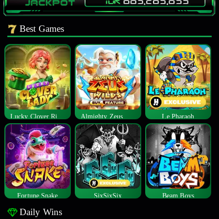
Best Games
Lucky Clover Riches
Almighty Zeus Wilds™
Le Pharaoh
Fortune Snake
SixSixSix
Beam Boys
Daily Wins