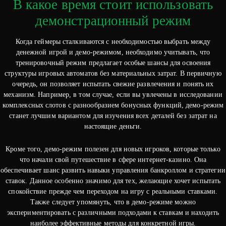
В какое время стоит использовать
демонстрационный режим
Когда геймеры сталкиваются с необходимостью выбрать между
денежной игрой и демо-режимом, необходимо учитывать, что
тренировочный режим предлагает особые шансы для освоения
структуры игровых автоматов без материальных затрат. В первичную
очередь, он позволяет испытать свежие развлечения и понять их
механизм. Например, в том случае, если вы увлечены в исследовании
комплексных слотов с разнообразием бонусных функций, демо-режим
станет лучшим вариантом для изучения всех деталей без затрат на
настоящие деньги.
Кроме того, демо-режим полезен для новых игроков, которые только
что начали свой путешествие в сфере интернет-казино. Она
обеспечивает шанс развить навыки управления банкроллом и стратегии
ставок. Данное особенно значимо для тех, желающие хочет испытать
спокойствие прежде чем переходом на игру с реальными ставками.
Также следует упомянуть, что в демо-режиме можно
экспериментировать с различными подходами к ставкам и находить
наиболее эффективные методы для конкретной игры.