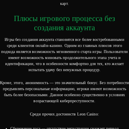
карт.
Плюсы игрового процесса без
создания аккаунта
Игры без создания аккаунта становятся все более востребованными
среди клиентов онлайн-казино. Одним из главных плюсов этого
подхода является возможность мгновенного старта игры. Пользователи
имеют возможность миновать продолжительного этапа учета и
идентификации, что в особенности комфортно для тех, кто желает
испытать удачу без ненужных процедур.
Кроме, этого, анонимность — это значительный бонус. Без потребности
предъявлять персональные информацию, игроки имеют возможность
быть более безопасными. Данное особенно существенно в условиях
возрастающей киберпреступности.
Среди прочих достоинств Leon Casino:
Сбережение часа — отсутствие регистрации снижает период