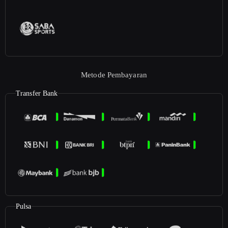
Metode Pembayaran
Transfer Bank
Pulsa