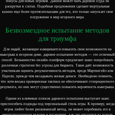
бонусы для новых игроков. Данное может быть даровой ссуда ли
раскрутки в слотах. Подобные предложения сделают виртуальные
казино еще более притягательными для тех, кто только запускает свое
погружение в мир игорного мира.
Безвозмездное испытание методов
для триумфа
Для людей, желающие намеревается повысить свои возможности на
выигрыш в игорном доме, даровое испытание методов — это отличный
способ. Большинство онлайн-платформ предлагают шанс попробовать
различные стратегии без угрозы для бюджета. Такое даёт возможность
участникам оценить результативность методов, вроде Мартингейл или
Пароли, прежде чем вкладывать живые деньги. Необходимо помнить,
что хотя весьма проверенные тактики не обеспечивают стопроцентного
результата, но они могут существенно повысить вероятность выигрыша.
Одним из ключевых плюсов дарового испытания выступает шанс
приспособить подходы под персональный стиль игры. К примеру, когда
игрок любит более рискованный метод, он может опробовать его в
демонстрационном режиме и посмотреть, как это отразится на исходе.