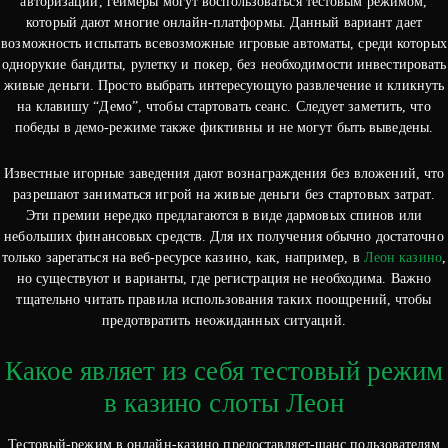
авторизации, геймеры могут воспользоваться тестовым режимом,
который дают многие онлайн-платформы. Данный вариант дает
возможность испытать всевозможные игровые автоматы, среди которых
однорукие бандиты, рулетку и покер, без необходимости инвестировать
живые деньги. Просто выбрать интересующую развлечение и кликнуть
на клавишу “Демо”, чтобы стартовать сеанс. Следует заметить, что
победы в демо-режиме также фиктивны и не могут быть выведены.
Известные игорные заведения дают вознаграждения без вложений, что
разрешают заниматься игрой на живые деньги без стартовых затрат.
Эти премии нередко предлагаются в виде дармовых спинов или
небольших финансовых средств. Для их получения обычно достаточно
только зарегаться на веб-ресурсе казино, как, например, в
Леон казино
,
но существуют и варианты, где регистрация не необходима. Важно
тщательно читать правила использования таких поощрений, чтобы
предотвратить неожиданных ситуаций.
Какое являет из себя тестовый режим
в казино слоты Леон
Тестовый-режим в онлайн-казино предоставляет-шанс пользователям