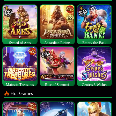
Sword of Ares
Asgardian Rising
Empty the Bank
Majestic Treasures
Rise of Samurai
Genie's 3 Wishes
Hot Games