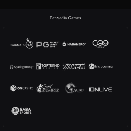
Penyedia Games