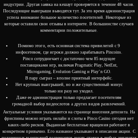
индустрии. Другая заявка на кешаут проверяется в течение 48 часов.
Последующие выигрыши выводятся тут. За это время администрация
успела внимание большое количество посетителей. Некоторые из
которые оставили свои отзывы в интернете. В большинстве случаев
комментарии положительные.
Помимо этого, есть основная система привилегий с 9
инфосетевом, где игроки должно зарабатывать Pincoins.
Pinco сотрудничает с достаточно чем 85 ведущее
поставщиками игр, включая Pragmatic Play, NetEnt,
Microgaming, Evolution Gaming и Play’n GO.
В пару сыграл – вполне приятный интерфейс.
Нет крупных выигрышей, но и же существенный минус
только ни разу но уходил.
Даже ее администрация только предлагает посетителям
громадной выбор видеослотов а других видов развлечений.
Актуальные условия указываются на странице внесения депозита. На
фриспины можно играть онлайн и слоты в Pinco Casino сегодня нет
каких-либо рисков. Выданные бесплатные вращения работают в
конкретном привычно. Его название указывают в описании акции. С
полученных выигрышей разрешается делать ставки в любых аппаратах