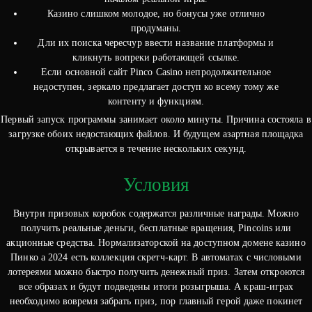
Казино слишком молодое, но бонусы уже отлично
продуманы.
Дли их поиска чересчур ввести название платформы и
кликнуть вопреки работающей ссылке.
Если основной сайт Pinco Casino непродолжительное
недоступен, зеркало предлагает доступ ко всему тому же
контенту и функциям.
Первый запуск программы занимает около минуты. Причина состояла в
загрузке обоих недостающих файлов. И будущем азартная площадка
открывается в течение нескольких секунд.
Условия
Внутри призовых коробок содержатся различные награды. Можно
получить реальные деньги, бесплатные вращения, Pincoins или
акционные средства. Нормализаторской на доступном домене казино
Пинко а 2024 есть коллекция скретч-карт. В автоматах с числовыми
лотереями можно быстро получить денежный приз. Затем откроются
все образах и будут подведены итоги розыгрыша. А краш-играх
необходимо вовремя забрать приз, пор главный герой даже покинет