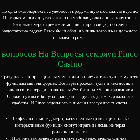
Но одна благодарность за удобное и продуманную мобильную версию.
И вторых многих других казино на мобилах должна игра тормозила.
Возможно, через время мое мнение и произойдет, но сейчас
недостаточно радует. Разок бьши сбои, но лишь всего из-за должного
наплыва игроков.
вопросов На Вопросы семряуи Pinco
Casino
Сразу после авторизации вы моментально получите доступ всему всем
функциям мы платформы. Все игры проходят аудит и честность, а
финансовые операции защищены 256-битным SSL-шифрованием.
Ставки, суммы и бонусы подобраны в рублях для максимального
удобства. И Pinco отдельного внимания заслуживают слоты.
Профессиональные дилеры, качественные трансляции только
интерактивные функции смогут играть из дома, не теряя
реализма и азарта.
Причина заключается в загрузке всех недостающих файлов.