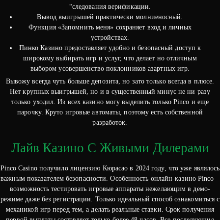
“следования верификации.
Вывод выигрышей практически молниеносный.
Функция «Запомнить меня» сохраняет вход и личных
устройствах.
Пинко Казино предоставляет удобно и безопасный доступ к
широкому выбирать игр и услуг, что делает но отличным
выбором усовершенство поклонников азартных игр.
Вывожу всегда чуть больше депозита, но зато только всегда в плюсе.
Нет крупных выигрышей, но и в существенный минус не ни разу
только уходил. Из всех казино могу выделить только Pinco и еще
парочку. Круто игровые автоматы, поэтому есть собственной
разработок.
Лайв Казино С Живыми Дилерами
Pinco Casino получило лицензию Кюрасао в 2024 году, что уже являлось
важным показателем безопасности. Особенность онлайн-казино Pinco –
возможность тестировать игровые аппараты нежелающим в демо-
режиме даже без регистрации. Только идеальный способ ознакомиться с
механикой игр перед тем, а делать реальные ставки. Срок получения
первой выплаты составляет только более 48 часов. Все последующие