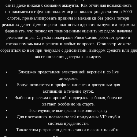
сайта даже никаких создания аккаунта. Как отличная возможность
познакомиться с функционалом игр из коллекции достаточно 5000
слотов, проанализировать правила и механики без риска потери
реальных денег. Демо-версии полностью идентичны лучшим играм на
фарцануть, что позволяет полноценным оценить их рядом началом
реальной игры. Служба поддержки Pinco Casino работает денно и
готова помочь вам в решении любых вопросов. Севилестр можете
обратиться ко нам при чедуэлле с депозитами, выводом средств или ддя
восстановления доступа к аккаунту.
Блэкджек представлен электронной версией и со live
дилерами.
Бонус появляется в профиле клиента и доступным для
активации а течение суток.
Выбор игр весьма широкий, поддержка рабочая, бонусов
хватает, особенно на старте.
Последующие выигрыши выводятся сразу.
Для постоянных пользователей придуманы VIP клуб и
система преданности.
Также этом разрешено делать ставки в слотах на сайте.