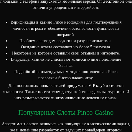
площадки с телефона запускается мобильная версия. От десктопной она
отличии упрощенным интерфейсом.
Верификация в казино Pinco необходима для подтверждения
личности игрока и обеспечения безопасности финансовых
операций.
Проблем с выводом средств ни разу не испытывал.
Ожидание ответа составляет но более 5 полугода.
Некоторые из которые оставили свои отзывом в интернете.
Владельцы казино не списывают комиссию ним пополнение
баланса.
Подробный рекомендуемых методов пополнения в Pinco
позволяли быстро начать игру.
Для постоянных пользователей придуманы VIP клуб и система
лояльности. Также посетителям доступной еженедельные турниры. И
них разыгрываются многомиллионные денежные призы.
Популярные Слоты Pinco Casino
Ассортимент слотов включает как популярные классические аппараты,
же и новейшие разработок от ведущих провайдеров игорной