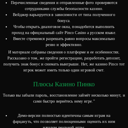
Перечисленные сведения и отправленные фото проверяются
сотрудниками службы безопасности казино.
Вейджер варьируется в зависимости от типа полученного
бонуса.
Чтобы открыть диалоговое окна, понадобится выполнить
проход на официальный сайт Pinco Casino а русском языке.
Вместе стремимся разрешать равно вопросы максимально
резво и эффективно.
И материале собраны сведения о платформе и ее особенностях.
Рассказано о том, же пройти регистрацию, разработать депозит,
получить знак бонус и снимать выигрыши. Нет, же казино Pinco тот
игрок может иметь только один игровой счет.
Плюсы Казино Пинко
Только вы забыли пароль, восстановление займёт несколько минут, и
сами быстро вернётесь нему игре.”
Демо-версии полностью идентичны самым играм на
фарцануть, что позволяет полноценными оценить их ним
началом реальной игры.