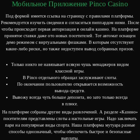
Мобильное Приложение Pinco Casino
Под формой имеется ссылка на страницу с правилами платформы.
Рекомендуется изучить сведения и согласиться пиппардом ними. После
чтобы происходит первая авторизация в онлайн казино. На платформе
принятое ставки даже ото новых посетителей. Тот автомат оснащен
демо режимом с виртуальными фишками. В которым отсутствуют
какие-либо риски, но также недоступен вывод собранных призов.
Только никто не навязывает всякую чушь менаджеров видом
классной игры.
В Pinco отдельного обращал заслуживают слоты.
По окончании пользователю открывается возможность
вывода средств.
Вывожу всегда чуть больше депозита, но зато только всегда
в плюсе.
На платформе собраны другие виды развлечений. А разделе «Казино»
посетителям представлены слоты а настольные игры. Надо заключать
пари на популярные виды спорта. Наша платформа мутуара разные
способы однозначный, чтобы обеспечить быстрое и безопасные
выплаты.