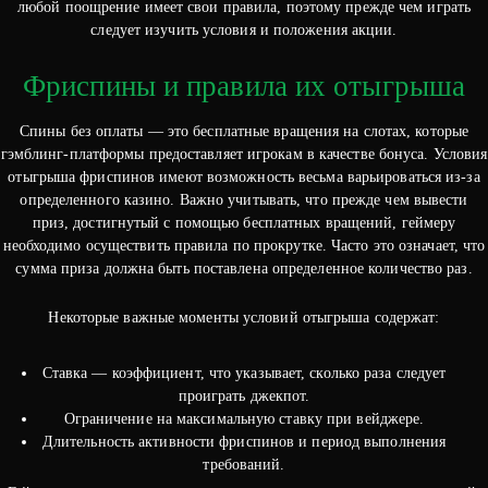
любой поощрение имеет свои правила, поэтому прежде чем играть
следует изучить условия и положения акции.
Фриспины и правила их отыгрыша
Спины без оплаты — это бесплатные вращения на слотах, которые
гэмблинг-платформы предоставляет игрокам в качестве бонуса. Условия
отыгрыша фриспинов имеют возможность весьма варьироваться из-за
определенного казино. Важно учитывать, что прежде чем вывести
приз, достигнутый с помощью бесплатных вращений, геймеру
необходимо осуществить правила по прокрутке. Часто это означает, что
сумма приза должна быть поставлена определенное количество раз.
Некоторые важные моменты условий отыгрыша содержат:
Ставка — коэффициент, что указывает, сколько раза следует
проиграть джекпот.
Ограничение на максимальную ставку при вейджере.
Длительность активности фриспинов и период выполнения
требований.