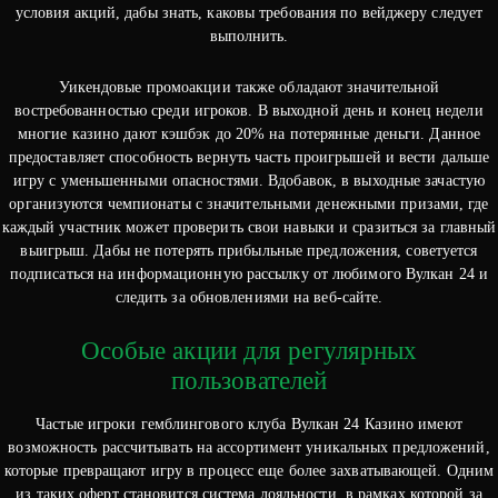
условия акций, дабы знать, каковы требования по вейджеру следует
выполнить.
Уикендовые промоакции также обладают значительной
востребованностью среди игроков. В выходной день и конец недели
многие казино дают кэшбэк до 20% на потерянные деньги. Данное
предоставляет способность вернуть часть проигрышей и вести дальше
игру с уменьшенными опасностями. Вдобавок, в выходные зачастую
организуются чемпионаты с значительными денежными призами, где
каждый участник может проверить свои навыки и сразиться за главный
выигрыш. Дабы не потерять прибыльные предложения, советуется
подписаться на информационную рассылку от любимого Вулкан 24 и
следить за обновлениями на веб-сайте.
Особые акции для регулярных
пользователей
Частые игроки гемблингового клуба Вулкан 24 Казино имеют
возможность рассчитывать на ассортимент уникальных предложений,
которые превращают игру в процесс еще более захватывающей. Одним
из таких оферт становится система лояльности, в рамках которой за