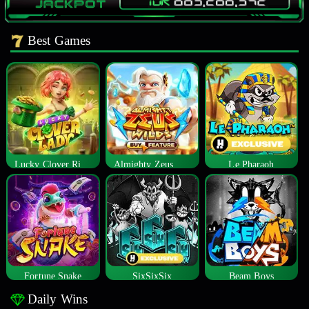
Best Games
Lucky Clover Riches
Almighty Zeus Wilds™
Le Pharaoh
Fortune Snake
SixSixSix
Beam Boys
Daily Wins