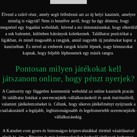
Élvezd a szűrő részt, amely segít felfedezni azt az új helyi kaszinót, amelyre
mindig is vágytál! Nem is beszélve arról, hogy ha úgy döntesz, hogy
megnézel egy fogadási weboldalt, kövesd a mi útmutatásunkat, hogy elkerüld
a sok balesetet, különben hátrányok keletkeznek. Találhatsz pozíciókat a
ligákban, és minél magasabb a rangjuk, annál nagyobb új jutalmakat kapsz a
kaszinóban. És mivel az emberek rangok között lépnek, nagy bónuszokat
kapnak, hogy feljebb léphessenek egy másik rangra.
Pontosan milyen játékokat kell
játszanom online, hogy pénzt nyerjek?
A Casinority egy független kommentár weboldal az online kaszinók piacán.
Itt találhatsz listákat a szerencsejáték-vállalkozásokról és azok ösztönzőiről,
valamint játékelemzéseket is. Célunk, hogy sikeres játékélményt nyújtsunk a
csatlakozástól a legújabb, legbiztonságosabb és legelismertebb szerencsejáték-
vállalkozásokig.
A Katsubet.com gyors és biztonságos kriptovalutákkal történő vásárlásaival