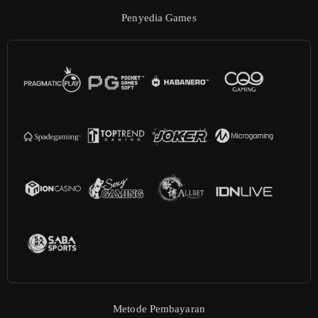
Penyedia Games
Metode Pembayaran