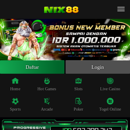
Beranda
Slot Online
Live Casino
Sportsbook
Arcade
Togel Online
Daftar
Login
Poker
Whatsapp
Home
Hot Games
Slots
Live Casino
Telegram
Sports
Arcade
Poker
Togel Online
Livechat