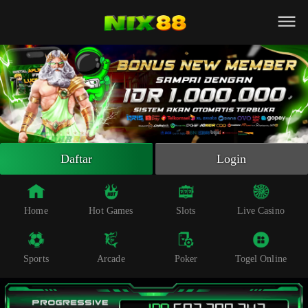
Beranda
Slot Online
Live Casino
Sportsbook
Arcade
Togel Online
Daftar
Login
Poker
Whatsapp
Home
Hot Games
Slots
Live Casino
Telegram
Sports
Arcade
Poker
Togel Online
Livechat