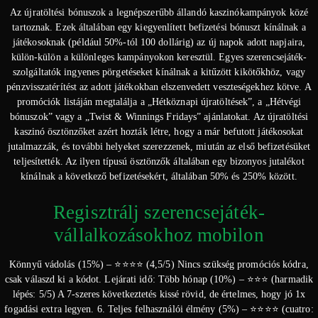
Az újratöltési bónuszok a legnépszerűbb állandó kaszinókampányok közé
tartoznak. Ezek általában egy kiegyenlített befizetési bónuszt kínálnak a
játékosoknak (például 50%-tól 100 dollárig) az új napok adott napjaira,
külön-külön a különleges kampányokon keresztül. Egyes szerencsejáték-
szolgáltatók ingyenes pörgetéseket kínálnak a kitűzött kikötőkhöz, vagy
pénzvisszatérítést az adott játékokban elszenvedett veszteségekhez kötve. A
promóciók listáján megtalálja a „Hétköznapi újratöltések”, a „Hétvégi
bónuszok” vagy a „Twist & Winnings Fridays” ajánlatokat. Az újratöltési
kaszinó ösztönzőket azért hozták létre, hogy a már befutott játékosokat
jutalmazzák, és további helyeket szerezzenek, miután az első befizetésüket
teljesítették. Az ilyen típusú ösztönzők általában egy bizonyos jutalékot
kínálnak a következő befizetésekért, általában 50% és 250% között.
Regisztrálj szerencsejáték-
vállalkozásokhoz mobilon
Könnyű vádolás (15%) – ⭐⭐⭐⭐ (4,5/5) Nincs szükség promóciós kódra,
csak válaszd ki a kódot. Lejárati idő: Több hónap (10%) – ⭐⭐⭐ (harmadik
lépés: 5/5) A 7-szeres következtetés kissé rövid, de értelmes, hogy jó 1x
fogadási extra legyen. 6. Teljes felhasználói élmény (5%) – ⭐⭐⭐⭐ (cuatro: