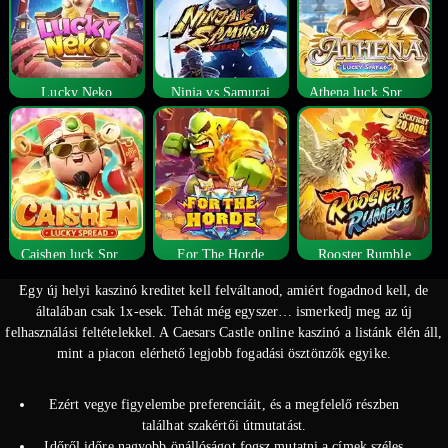
Lucky Neko
Ninja vs Samurai
Athena luck Spread
Caishen luck Spread
For The Horde
Rooster Rumble
Egy új helyi kaszinó kreditet kell felváltanod, amiért fogadnod kell, de
általában csak 1x-esek. Tehát még egyszer… ismerkedj meg az új
felhasználási feltételekkel.
A Caesars Castle online kaszinó a listánk élén áll,
mint a piacon elérhető legjobb fogadási ösztönzők egyike.
Ezért vegye figyelembe preferenciáit, és a megfelelő részben
találhat szakértői útmutatást.
Időről időre nagyobb önállóságot fogsz mutatni a címek széles