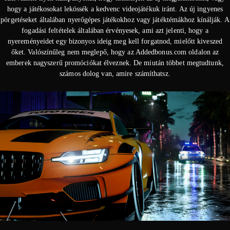
hogy a játékosokat lekössék a kedvenc videojátékuk iránt. Az új ingyenes
pörgetéseket általában nyerőgépes játékokhoz vagy játéktémákhoz kínálják. A
fogadási feltételek általában érvényesek, ami azt jelenti, hogy a
nyereményeidet egy bizonyos ideig meg kell forgatnod, mielőtt kiveszed
őket. Valószínűleg nem meglepő, hogy az Addedbonus.com oldalon az
emberek nagyszerű promóciókat élveznek. De miután többet megtudtunk,
számos dolog van, amire számíthatsz.