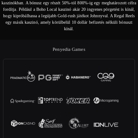
kaszinókban. A bónusz egy részét 50%-tól 800%-ig egy meghatározott célra
fordítja. Például a Boho Local kaszinó akár 20 ingyenes pörgetést is kínál,
hogy kipróbálhassa a legújabb Gold-rush játékot Johnnyval. A Regal Reels
egy másik kaszinó, amely körülbelül 10 dollár befizetés nélküli bónuszt
kínál.
Penyedia Games