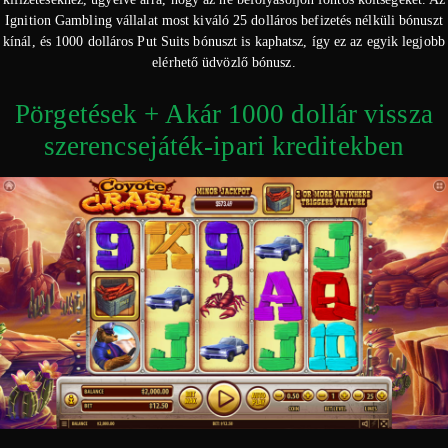
Ignition Gambling vállalat most kiváló 25 dolláros befizetés nélküli bónuszt
kínál, és 1000 dolláros Put Suits bónuszt is kaphatsz, így ez az egyik legjobb
elérhető üdvözlő bónusz.
Pörgetések + Akár 1000 dollár vissza
szerencsejáték-ipari kreditekben