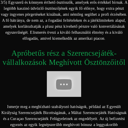
3/5) Egyszerű és könnyen érthető ösztönzők, amelyek erős értékkel bírnak. A
legtöbb kaszinó üdvözlő ösztönzőjének egyik fő előnye, hogy extra pénzt
vagy ingyenes pörgetéseket kínálnak, ami némileg segíthet a profi érzésében.
A fő hátránya, de nem az, a fogadási feltételeken és a játéklimiteken alapul,
amelyek korlátozhatják a plusz pénz kivehető pénzre való konvertálásának
egyszerűségét. Elismerés övezi a kiváló felhasználói élmény és a kiváló
elfogadás, amivel kiemelkedik az amerikai piacon.
Apróbetűs rész a Szerencsejáték-
vállalkozások Meghívott Ösztönzőitől
Ismerje meg a megbízható szabályozó hatóságok, például az Egyesült
Királyság Szerencsejáték Bizottságának, a Máltai Szerencsejáték Hatóságnak
és a Curaçao Szerencsejáték Felügyeletnek az engedélyeit. Az új befizetési
egyezés az egyik legnépszerűbb meghívott bónusz a leggyakoribb