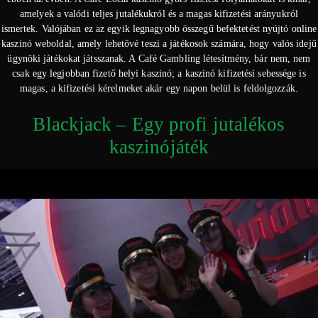
amelyek a valódi teljes jutalékukról és a magas kifizetési arányukról
ismertek. Valójában ez az egyik legnagyobb összegű befektetést nyújtó online
kaszinó weboldal, amely lehetővé teszi a játékosok számára, hogy valós idejű
ügynöki játékokat játsszanak. A Café Gambling létesítmény, bár nem, nem
csak egy legjobban fizető helyi kaszinó; a kaszinó kifizetési sebessége is
magas, a kifizetési kérelmeket akár egy napon belül is feldolgozzák.
Blackjack – Egy profi jutalékos
kaszinójáték