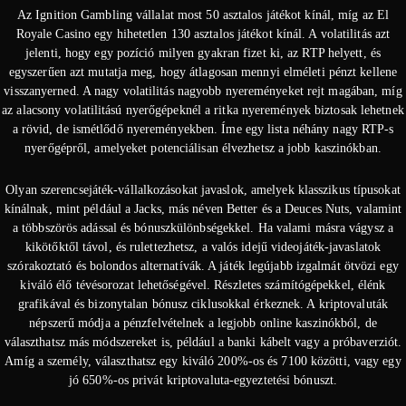
Az Ignition Gambling vállalat most 50 asztalos játékot kínál, míg az El
Royale Casino egy hihetetlen 130 asztalos játékot kínál. A volatilitás azt
jelenti, hogy egy pozíció milyen gyakran fizet ki, az RTP helyett, és
egyszerűen azt mutatja meg, hogy átlagosan mennyi elméleti pénzt kellene
visszanyerned. A nagy volatilitás nagyobb nyereményeket rejt magában, míg
az alacsony volatilitású nyerőgépeknél a ritka nyeremények biztosak lehetnek
a rövid, de ismétlődő nyereményekben. Íme egy lista néhány nagy RTP-s
nyerőgépről, amelyeket potenciálisan élvezhetsz a jobb kaszinókban.
Olyan szerencsejáték-vállalkozásokat javaslok, amelyek klasszikus típusokat
kínálnak, mint például a Jacks, más néven Better és a Deuces Nuts, valamint
a többszörös adással és bónuszkülönbségekkel. Ha valami másra vágysz a
kikötőktől távol, és rulettezhetsz, a valós idejű videojáték-javaslatok
szórakoztató és bolondos alternatívák. A játék legújabb izgalmát ötvözi egy
kiváló élő tévésorozat lehetőségével. Részletes számítógépekkel, élénk
grafikával és bizonytalan bónusz ciklusokkal érkeznek. A kriptovaluták
népszerű módja a pénzfelvételnek a legjobb online kaszinókból, de
választhatsz más módszereket is, például a banki kábelt vagy a próbaverziót.
Amíg a személy, választhatsz egy kiváló 200%-os és 7100 közötti, vagy egy
jó 650%-os privát kriptovaluta-egyeztetési bónuszt.