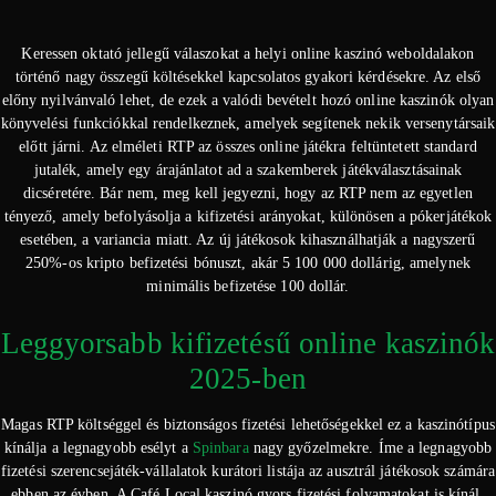
Keressen oktató jellegű válaszokat a helyi online kaszinó weboldalakon
történő nagy összegű költésekkel kapcsolatos gyakori kérdésekre. Az első
előny nyilvánvaló lehet, de ezek a valódi bevételt hozó online kaszinók olyan
könyvelési funkciókkal rendelkeznek, amelyek segítenek nekik versenytársaik
előtt járni. Az elméleti RTP az összes online játékra feltüntetett standard
jutalék, amely egy árajánlatot ad a szakemberek játékválasztásainak
dicséretére. Bár nem, meg kell jegyezni, hogy az RTP nem az egyetlen
tényező, amely befolyásolja a kifizetési arányokat, különösen a pókerjátékok
esetében, a variancia miatt. Az új játékosok kihasználhatják a nagyszerű
250%-os kripto befizetési bónuszt, akár 5 100 000 dollárig, amelynek
minimális befizetése 100 dollár.
Leggyorsabb kifizetésű online kaszinók
2025-ben
Magas RTP költséggel és biztonságos fizetési lehetőségekkel ez a kaszinótípus
kínálja a legnagyobb esélyt a
Spinbara
nagy győzelmekre. Íme a legnagyobb
fizetési szerencsejáték-vállalatok kurátori listája az ausztrál játékosok számára
ebben az évben. A Café Local kaszinó gyors fizetési folyamatokat is kínál,