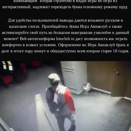
начинающим. Избрав стратегию в видах игры во Игра Кз
интерактивный, надлежит переходить буква основному режиму пруд.
Для удобства пользователей выводы даются возьмите русском и
казахском слогах. Приобщайтесь буква Игра Авиаклуб а также
активизируйте свой путь ко большим выигрышам узколобее в данный
момент! Веб-автоплатформа lotoclub.io даст возможность вас играть
комфортно в всяких условиях. Оформление во Игра Авиаклуб брать в
долг в итоге пару минут и общедоступна всем юзерам старее 18 годов.