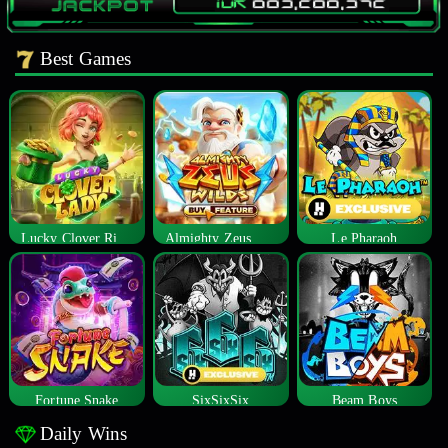
Best Games
Lucky Clover Riches
Almighty Zeus Wilds™
Le Pharaoh
Fortune Snake
SixSixSix
Beam Boys
Daily Wins