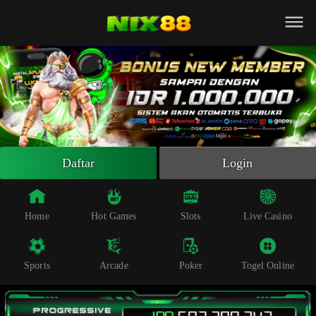
Beranda
Slot Online
Live Casino
Sportsbook
Arcade
Togel Online
Daftar
Login
Poker
Whatsapp
Home
Hot Games
Slots
Live Casino
Telegram
Sports
Arcade
Poker
Togel Online
Livechat