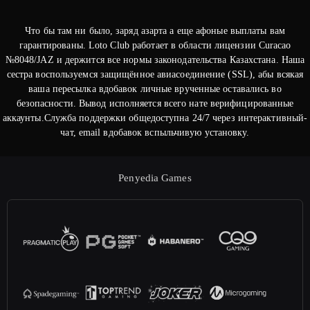
Что бы там ни было, заряд азарта а еще афоные выплаты вам
гарантированы. Loto Club работает в области лицензии Curacao
№8048/JAZ и держится все нормы законодательства Казахстана. Наша
сестра воспользуемся защищённое авиасоединение (SSL), абы всякая
ваша пересылка вдобавок личные врученные оставались во
безопасности. Вывод исполняется всего нате верифицированные
аккаунты.Служба поддержки общедоступна 24/7 через интерактивный-
чат, email вдобавок вспыльчивую установку.
Penyedia Games