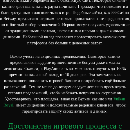
взносом, важно определиться с безопасную сайт. Некоторые онлайн-
казино дают шанс начать раунд начиная с 1 доллара, что позволяет им
быть доступными для новичков в игре. Подобные сайты, как 888Casino
и Betway, предлагают игрокам не только привлекательные предложения,
но и богатый выбор развлечений. Игроки могут получить удовольствие
от традиционными слотами, настольными играми и даже живыми
дилерами. Небольшой вклад позволяет протестировать возможности
платформы без больших денежных затрат.
Важно учесть на акционные предложения. Некоторые казино
предоставляют щедрые приветственные бонусы даже с малых
депозитах. Скажем, в PlayAmo есть возможность получить до 100%
премии на начальный вклад от 10 долларов. Эта замечательная
возможность пополнить игровой баланс и попробовать ещё больше
развлечений. Тем не менее до входом следует детально просмотреть
условия предложений, чтобы избежать неприятных сюрпризов.
Удостоверьтесь, что площадка, такая как Вулкан казино или
Vulkan
Royal
, имеет лицензию и положительные рецензии клиентов, чтобы
гарантировать защиту своих активов и данных.
Достоинства игрового процесса с