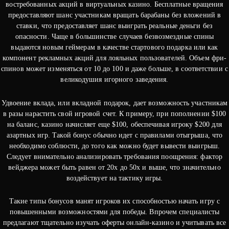
востребованных акций в виртуальных казино. Бесплатные вращения
предоставляют шанс участникам вращать барабаны без вложений в
ставки, что предоставляет шанс выиграть реальные деньги без
опасности. Чаще в большинстве случаев безвозмездные спины
выдаются новым геймерам в качестве стартового подарка или как
компонент рекламных акций для лояльных пользователей. Объем фри-
спинов может изменяться от 10 до 100 и даже больше, в соответствии с
великодушия игорного заведения.
Удвоение вклада, или вкладной подарок, дает возможность участникам
в разы нарастить свой игровой счет. К примеру, при пополнении $100
на баланс, казино начисляет еще $100, обеспечивая игроку $200 для
азартных игр. Такой бонус обычно идет с правилами отыгрыша, что
необходимо соблюсти, до того как можно будет вывести выигрыш.
Следует внимательно анализировать требования поощрения: фактор
вейджера может быть равен от 20x до 50x и выше, что значительно
воздействует на тактику игры.
Такие типы бонусов манят игроков их способностью начать игру с
повышенными возможностями для победы. Впрочем специалисты
предлагают тщательно изучать оферты онлайн-казино и учитывать все