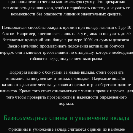
при пополнении счета на минимальную сумму. Это прекрасная
возможность для новичков, чтобы испробовать систему и изучить ее
возможности без опасности лишения значительных средств.
Пользователи способны ожидать премии при вкладе начиная с 1 до 10
баксов. Например, внесши счет лишь на 5 у.е., можно получить до 50
бесплатных вращений или бонус в размере 100% от суммы депозита.
Важно вдумчиво просматривать положения активации бонусов:
нередко они включают требованиями по отыгрышу, которые необходимо
соблюсти перед получением выигрыша.
Подбирая казино с бонусами за малые вклады, стоит обратить
внимание на документам и имидж площадки. Надежные онлайн-
казино предлагают честные условия азартных игр и оберегают данные
клиентов. Кроме того стоит ознакомиться с мнения прочих игроков, для
того чтобы проверить прозрачности и надежности определенного
портала.
Безвозмездные спины и увеличение вклада
Фриспины и умножение вклада считаются одними из наиболее