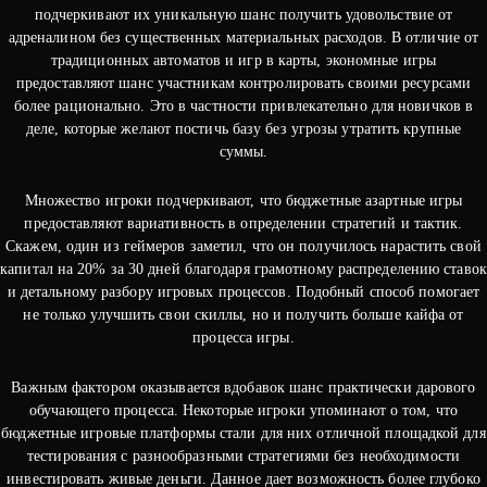
подчеркивают их уникальную шанс получить удовольствие от
адреналином без существенных материальных расходов. В отличие от
традиционных автоматов и игр в карты, экономные игры
предоставляют шанс участникам контролировать своими ресурсами
более рационально. Это в частности привлекательно для новичков в
деле, которые желают постичь базу без угрозы утратить крупные
суммы.
Множество игроки подчеркивают, что бюджетные азартные игры
предоставляют вариативность в определении стратегий и тактик.
Скажем, один из геймеров заметил, что он получилось нарастить свой
капитал на 20% за 30 дней благодаря грамотному распределению ставок
и детальному разбору игровых процессов. Подобный способ помогает
не только улучшить свои скиллы, но и получить больше кайфа от
процесса игры.
Важным фактором оказывается вдобавок шанс практически дарового
обучающего процесса. Некоторые игроки упоминают о том, что
бюджетные игровые платформы стали для них отличной площадкой для
тестирования с разнообразными стратегиями без необходимости
инвестировать живые деньги. Данное дает возможность более глубоко