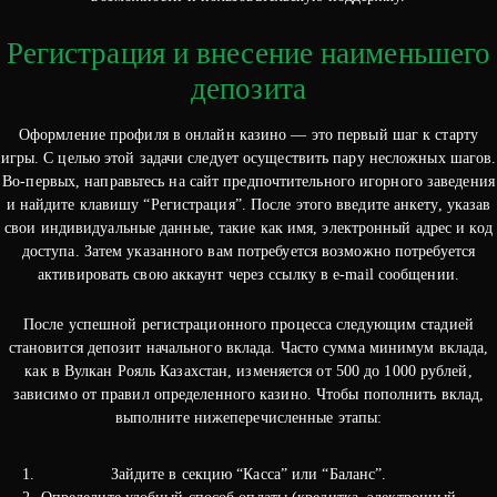
Регистрация и внесение наименьшего
депозита
Оформление профиля в онлайн казино — это первый шаг к старту
игры. С целью этой задачи следует осуществить пару несложных шагов.
Во-первых, направьтесь на сайт предпочтительного игорного заведения
и найдите клавишу “Регистрация”. После этого введите анкету, указав
свои индивидуальные данные, такие как имя, электронный адрес и код
доступа. Затем указанного вам потребуется возможно потребуется
активировать свою аккаунт через ссылку в e-mail сообщении.
После успешной регистрационного процесса следующим стадией
становится депозит начального вклада. Часто сумма минимум вклада,
как в Вулкан Рояль Казахстан, изменяется от 500 до 1000 рублей,
зависимо от правил определенного казино. Чтобы пополнить вклад,
выполните нижеперечисленные этапы:
Зайдите в секцию “Касса” или “Баланс”.