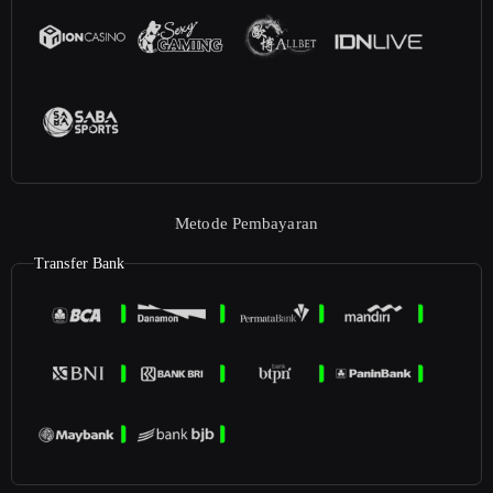
Metode Pembayaran
Transfer Bank