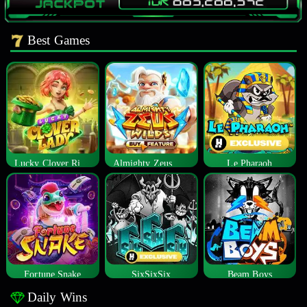
Best Games
Lucky Clover Riches
Almighty Zeus Wilds™
Le Pharaoh
Fortune Snake
SixSixSix
Beam Boys
Daily Wins