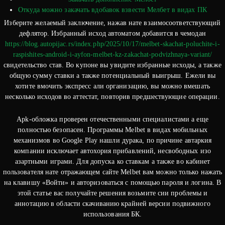
Откуда можно закачать вдобавок взвести Мелбет в видах ПК
Изберите желаемый заключение, нажав нате взаимосоответствующий
дефлятор. Избранный исход автоматом добавится в чемодан
https://blog.autopijac.rs/index.php/2025/10/17/melbet-skachat-poluchite-i-
raspishites-android-i-ayfon-melbet-kz-zakachat-podvizhnaya-variant/
свидетельство став.
Во купоне вы увидите избранные исходы, а также
общую сумму ставки а также потенциальный выигрыш. Ежели вы
хотите вмочить экспресс али организацию, вы можно вмешать
несколько исходов во аттестат, повторив предшествующие операции.
Apk-обложка проверен отечественными специалистами а еще
полностью безопасен. Программы Melbet в видах мобильных
механизмов во Google Play нашли дурака, по причине автаркия
компании исключает автохория прибавлений, несвободных изо
азартными играми. Для допуска ко ставкам а также во кабинет
пользователя нате отражающем сайте Melbet вам можно только нажать
на клавишу «Войти» и авторизоваться с помощью пароля и логина. В
этой статье вас получайте решения возьмите сии проблемы и
аннотацию в области скачиванию крайней версии подвижного
использования БК.