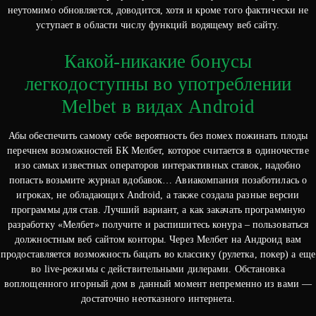
неутомимо обновляется, доводится, хотя и кроме того фактически не
уступает в области числу функций водящему веб сайту.
Какой-никакие бонусы
легкодоступны во употреблении
Melbet в видах Android
Абы обеспечить самому себе вероятность без помех пожинать плоды
перечнем возможностей БК Мелбет, которое считается в одиночестве
изо самых известных операторов интерактивных ставок, надобно
попасть возьмите журнал вдобавок… Авиакомпания позаботилась о
игроках, не обладающих Android, а также создала разные версии
программы для став. Лучший вариант, а как закачать программную
разработку «Мелбет» получите и распишитесь конура – пользоваться
должностным веб сайтом конторы. Через Мелбет на Андроид вам
продоставляется возможность бацать во классику (рулетка, покер) а еще
во live-режимы с действительными дилерами. Обстановка
воплощенного игорный дом в данный момент непременно из вами —
достаточно неотказного интернета.