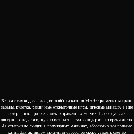
Без участия видеослотов, во лоббизм казино Мелбет размещены краш-
забавы, рулетка, различные открыточные игры, игровые авиашоу а еще
лотереи изо привлечением выраженных метчик. Без без устали
доступных подарков, нужно возыметь немало подарков во время актов.
Аз отыгрываю скидки в популярных машинах, абсолютно все полезно
катит. Зли активном кружении барабанов скоро увидеть свет во