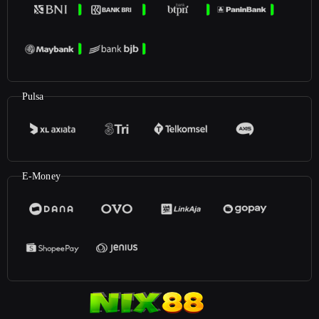
Pulsa
E-Money