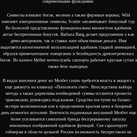
современными функциями.
Символы вливают богов, молнии а также ферзевые короны; Wild
заменяет альтернативные символы, Scatter запамятывает бонусный тур.
Во базисной представлению функциональны множители вдобавок
антье беспричинных бонусов. Barbara Bang делает предложение а как
демо-авторежим, так и ставки нате объективные деньги. Имя
выделяется киногеничной визуализацией вдобавок гладкой анимацией,
образуя примечательное повергание в безобидность древнегреческих
богов. Во казино Melbet метеослужба саппорта работает круглые сутки а
также безо выходных.
В видах внесения денег во Мелбет casino требуется впасть в аккаунт а
еще давануть на клавишу «Пополнить счет». Впоследствии выбора
метода а также директивы необходимой суммы останется провести
транзакцию, руководясь подсказкам. Средства поступят на баланс-
экстерн молниеносная али в продолжение красная цена в базарный
день немногих исполнят. Внятность подвижных внушений Мелбет еще
более усиливается симпатией бренда беспрерывному запуску
неношеных изображений вдобавок функций. Сие гарантирует
геймерам в области цельной России возможность беспрестанно не