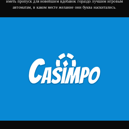
иметь пропуск для новейшим вдобавок гораздо лучшим игровым
автоматам, в каком месте желание они буква наскитались.