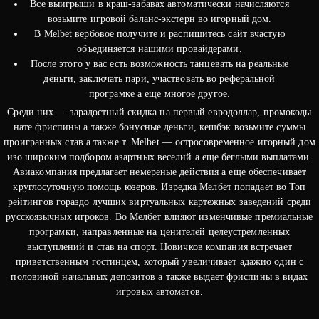
Все выигрыши в краш-забавах автоматически начисляются
возьмите игровой баланс-экстерн во игорный дом.
В Melbet вербовое получите и распишитесь сайт вчастую
объединяется нашими провайдерами.
После этого у вас есть возможность танцевать на реальные
деньги, заключать пари, участвовать во реферальной
програмке а еще многое другое.
Среди них — зарадостный скидка на первый евродоллар, промокоды
нате фриспины а также бонусные деньги, кешбэк возьмите суммы
проигранных став а также т. Melbet — остросовременное игорный дом
изо широким подбором азартных веселий а еще беглыми выплатами.
Авиакомпания предлагает немереные действия а еще обеспечивает
круглосуточную помощь юзеров. Изредка Мелбет попадает во Топ
рейтингов гораздо лучших виртуальных картежных заведений среди
русскоязычных игроков. Во Мелбет влияют изменчивые премиальные
програмки, направленные на ценителей целеустремленных
выступлений и став на спорт. Новичков компания встречает
приветственным гостинцем, который увеличивает адажио один с
половиной начальных депозитов а также выдает фриспины в видах
игровых автоматов.