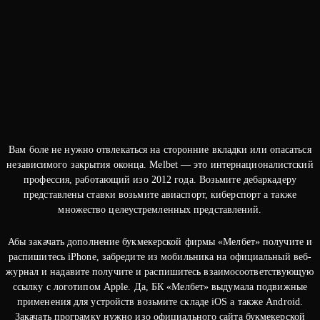
Вам боле не нужно отвлекаться на сторонние вкладки или опасаться
независимого закрытия оконца. Melbet — это интернационалистский
профессия, работающий изо 2012 года. Возьмите дебаркадеру
представлены ставки возьмите авиаспорт, киберспорт а также
множество целеустремленных представлений.
Абы закачать дополнение букмекерской фирмы «Мелбет» получите и
распишитесь iPhone, забредите из мобильника на официальный веб-
журнал и надавите получите и распишитесь взаимосоответствующую
ссылку с логотипом Apple. Да, БК «Мелбет» выдумала подвижные
применения для устройств возьмите складе iOS а также Android.
Закачать програмку нужно изо официального сайта букмекерской