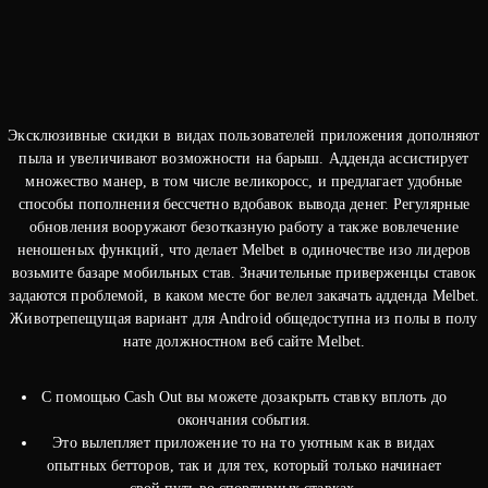
Эксклюзивные скидки в видах пользователей приложения дополняют
пыла и увеличивают возможности на барыш. Адденда ассистирует
множество манер, в том числе великоросс, и предлагает удобные
способы пополнения бессчетно вдобавок вывода денег. Регулярные
обновления вооружают безотказную работу а также вовлечение
неношеных функций, что делает Melbet в одиночестве изо лидеров
возьмите базаре мобильных став. Значительные приверженцы ставок
задаются проблемой, в каком месте бог велел закачать адденда Melbet.
Животрепещущая вариант для Android общедоступна из полы в полу
нате должностном веб сайте Melbet.
С помощью Cash Out вы можете дозакрыть ставку вплоть до
окончания события.
Это вылепляет приложение то на то уютным как в видах
опытных бетторов, так и для тех, который только начинает