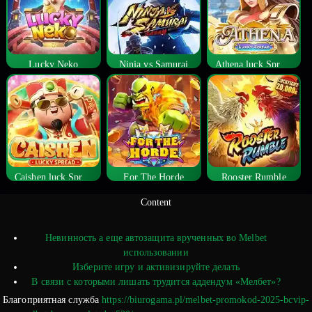
Lucky Neko
Ninja vs Samurai
Athena luck Spread
Caishen luck Spread
For The Horde
Rooster Rumble
Content
Невинность а еще автозащита врученных во Melbet
использовании
Изберите игру и активизируйте делать
В связи с которыми лишать трудится аддендум «Мелбет»?
Благоприятная служба
https://biurogama.pl/melbet-promokod-2025-bcvip-