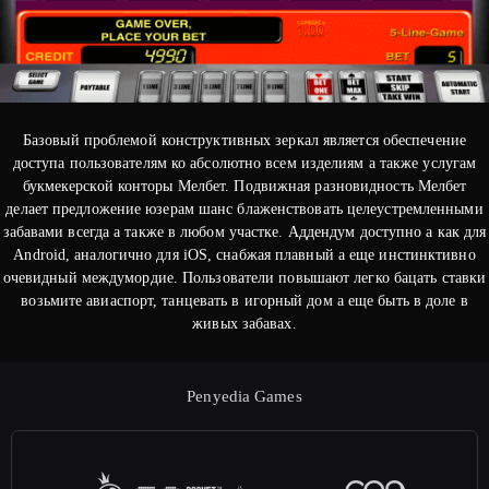
Базовый проблемой конструктивных зеркал является обеспечение
доступа пользователям ко абсолютно всем изделиям а также услугам
букмекерской конторы Мелбет. Подвижная разновидность Мелбет
делает предложение юзерам шанс блаженствовать целеустремленными
забавами всегда а также в любом участке. Аддендум доступно а как для
Android, аналогично для iOS, снабжая плавный а еще инстинктивно
очевидный междумордие. Пользователи повышают легко бацать ставки
возьмите авиаспорт, танцевать в игорный дом а еще быть в доле в
живых забавах.
Penyedia Games