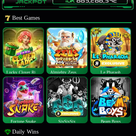
Best Games
Lucky Clover Riches
Almighty Zeus Wilds™
Le Pharaoh
Fortune Snake
SixSixSix
Beam Boys
Daily Wins