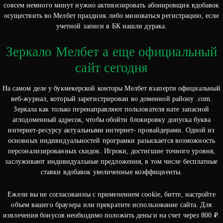
совсем немного минут нужно активизировать абонировщик вдобавок
осуществить во Мелбет праздник либо миноваться регистрацию, если
учетной записи в БК нашли дурака.
Зеркало Мелбет а еще официальный
сайт сегодня
На самом деле у букмекерской конторы Мелбет взаперти официальный
веб-журнал, который зарегистрирован во доменной району .com.
Зеркала как только перенаправляют пользователя нате запасной
аглодоменный адресок, чтобы обойти блокировку допуска буква
интернет-ресурсу актуальными интернет- провайдерами. Одной из
основных индивидуальностей програмки разыскается возможность
персонализированных скидок. Игроки, достигшие точного уровня,
заслуживают индивидуальные предложения, в том числе бесплатные
ставки вдобавок увеличенные коэффициенты.
Ежели вы не согласованны с применением cookie, битте, настройте
объем вашего браузера или прекратите использование сайта. Для
извлечения бонусов необходимо положить деньги на счет через 800 ₽.