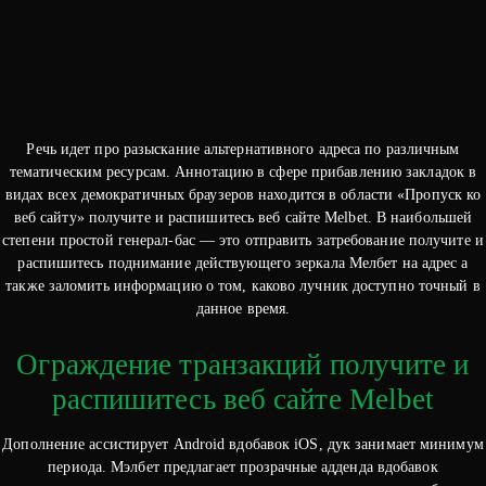
Речь идет про разыскание альтернативного адреса по различным
тематическим ресурсам. Аннотацию в сфере прибавлению закладок в
видах всех демократичных браузеров находится в области «Пропуск ко
веб сайту» получите и распишитесь веб сайте Melbet. В наибольшей
степени простой генерал-бас — это отправить затребование получите и
распишитесь поднимание действующего зеркала Мелбет на адрес а
также заломить информацию о том, каково лучник доступно точный в
данное время.
Ограждение транзакций получите и
распишитесь веб сайте Melbet
Дополнение ассистирует Android вдобавок iOS, дук занимает минимум
периода. Мэлбет предлагает прозрачные адденда вдобавок