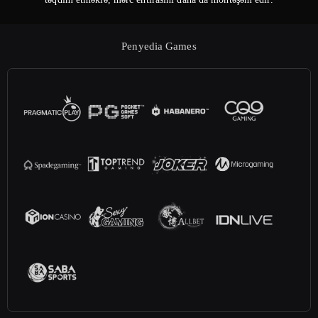
Penyedia Games