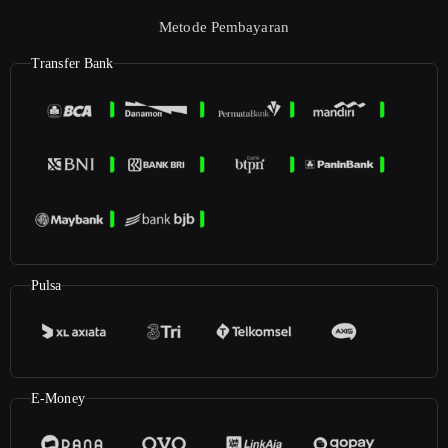
Metode Pembayaran
Transfer Bank
Pulsa
E-Money