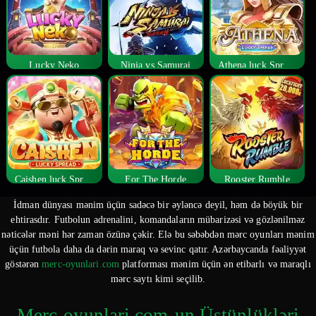
Lucky Neko
Ninja vs Samurai
Athena luck Spread
Caishen luck Spread
For The Horde
Rooster Rumble
İdman dünyası mənim üçün sadəcə bir əyləncə deyil, həm də böyük bir
ehtirasdır. Futbolun adrenalini, komandaların mübarizəsi və gözlənilməz
nəticələr məni hər zaman özünə çəkir. Elə bu səbəbdən mərc oyunları mənim
üçün futbola daha da dərin maraq və sevinc qatır. Azərbaycanda fəaliyyət
göstərən
merc-oyunlari.com
platforması mənim üçün ən etibarlı və maraqlı
mərc saytı kimi seçilib.
Merc-oyunlari.com-un Üstünlükləri