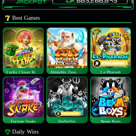
Best Games
Lucky Clover Riches
Almighty Zeus Wilds™
Le Pharaoh
Fortune Snake
SixSixSix
Beam Boys
Daily Wins