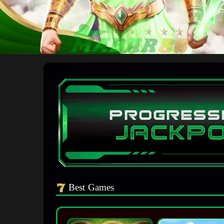
Best Games