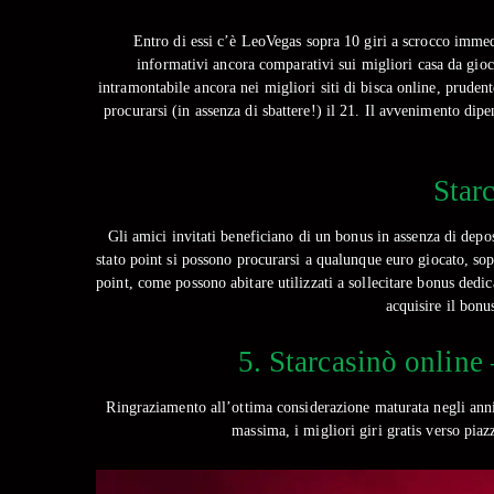
Entro di essi c’è LeoVegas sopra 10 giri a scrocco immed
informativi ancora comparativi sui migliori casa da gioco
intramontabile ancora nei migliori siti di bisca online, prudent
procurarsi (in assenza di sbattere!) il 21. Il avvenimento dipe
Starc
Gli amici invitati beneficiano di un bonus in assenza di depo
stato point si possono procurarsi a qualunque euro giocato, sop
point, come possono abitare utilizzati a sollecitare bonus dedi
acquisire il bon
5. Starcasinò online 
Ringraziamento all’ottima considerazione maturata negli anni,
massima, i migliori giri gratis verso piaz