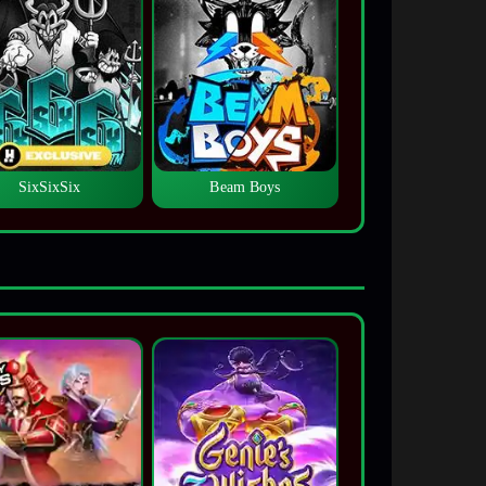
SixSixSix
Beam Boys