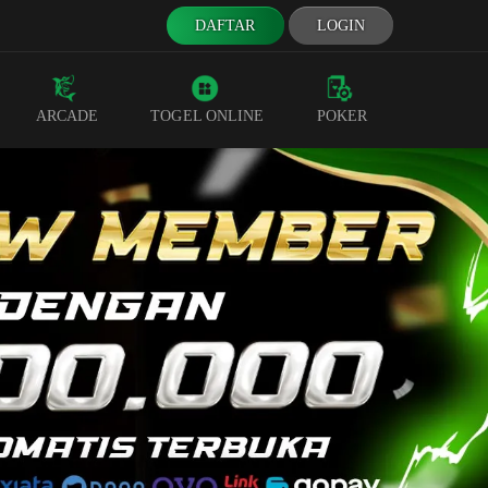
DAFTAR
LOGIN
ARCADE
TOGEL ONLINE
POKER