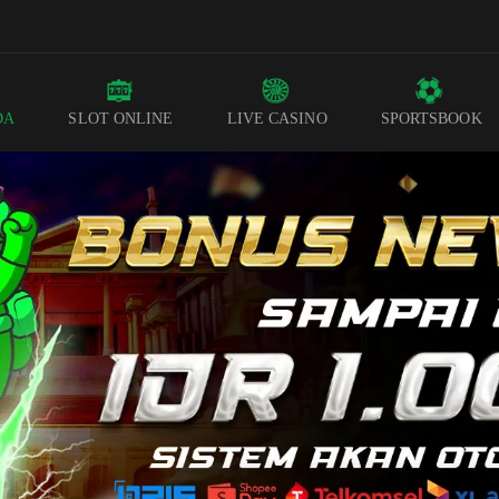
DA
SLOT ONLINE
LIVE CASINO
SPORTSBOOK