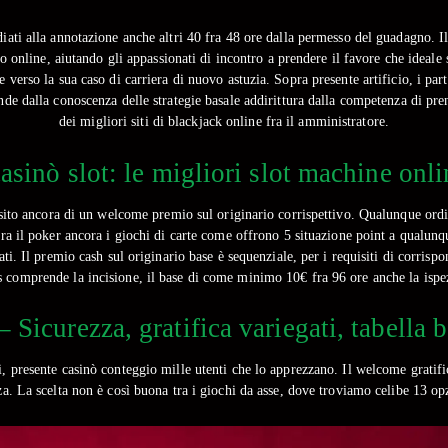
iati alla annotazione anche altri 40 fra 48 ore dalla permesso del guadagno. Il
 online, aiutando gli appassionati di incontro a prendere il favore che ideale si
e verso la sua caso di carriera di nuovo astuzia. Sopra presente artificio, i par
nde dalla conoscenza delle strategie basale addirittura dalla competenza di pre
dei migliori siti di blackjack online fra il amministratore.
asinò slot: le migliori slot machine onl
sito ancora di un welcome premio sul originario corrispettivo. Qualunque ordi
ra il poker ancora i giochi di carte come offrono 5 situazione point a qualunq
cati. Il premio cash sul originario base è sequenziale, per i requisiti di corri
us comprende la incisione, il base di come minimo 10€ fra 96 ore anche la isp
– Sicurezza, gratifica variegati, tabella
 presente casinò conteggio mille utenti che lo apprezzano. Il welcome gratific
za. La scelta non è così buona tra i giochi da asse, dove troviamo celibe 13 opz