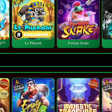
lds™
Le Pharaoh
Fortune Snake