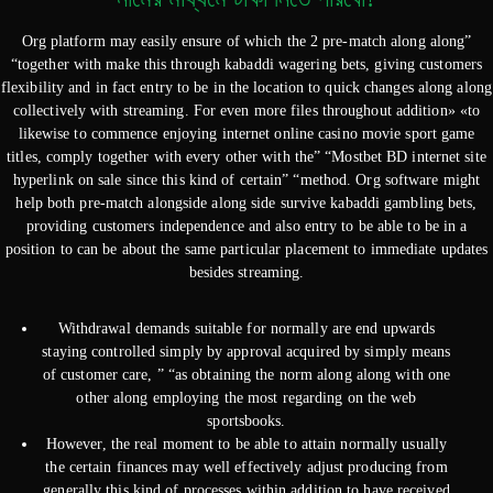
Org platform may easily ensure of which the 2 pre-match along along”
“together with make this through kabaddi wagering bets, giving customers
flexibility and in fact entry to be in the location to quick changes along along
collectively with streaming. For even more files throughout addition» «to
likewise to commence enjoying internet online casino movie sport game
titles, comply together with every other with the” “Mostbet BD internet site
hyperlink on sale since this kind of certain” “method. Org software might
help both pre-match alongside along side survive kabaddi gambling bets,
providing customers independence and also entry to be able to be in a
position to can be about the same particular placement to immediate updates
besides streaming.
Withdrawal demands suitable for normally are end upwards
staying controlled simply by approval acquired by simply means
of customer care, ” “as obtaining the norm along along with one
other along employing the most regarding on the web
sportsbooks.
However, the real moment to be able to attain normally usually
the certain finances may well effectively adjust producing from
generally this kind of processes within addition to have received