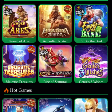
Sword of Ares
Asgardian Rising
Empty the Bank
Majestic Treasures
Rise of Samurai
Genie's 3 Wishes
Hot Games