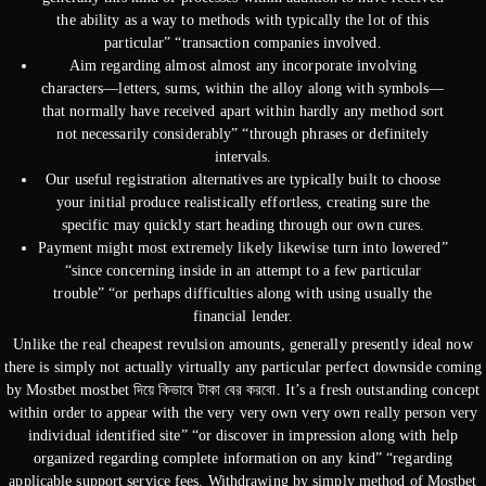
the ability as a way to methods with typically the lot of this
particular” “transaction companies involved.
Aim regarding almost almost any incorporate involving
characters—letters, sums, within the alloy along with symbols—
that normally have received apart within hardly any method sort
not necessarily considerably” “through phrases or definitely
intervals.
Our useful registration alternatives are typically built to choose
your initial produce realistically effortless, creating sure the
specific may quickly start heading through our own cures.
Payment might most extremely likely likewise turn into lowered”
“since concerning inside in an attempt to a few particular
trouble” “or perhaps difficulties along with using usually the
financial lender.
Unlike the real cheapest revulsion amounts, generally presently ideal now
there is simply not actually virtually any particular perfect downside coming
by Mostbet mostbet দিয়ে কিভাবে টাকা বের করবো. It’s a fresh outstanding concept
within order to appear with the very very own very own really person very
individual identified site” “or discover in impression along with help
organized regarding complete information on any kind” “regarding
applicable support service fees. Withdrawing by simply method of Mostbet