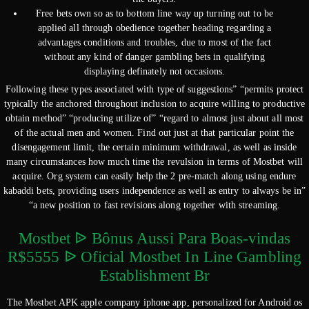
Free bets own so as to bottom line way up turning out to be
applied all through obedience together heading regarding a
advantages conditions and troubles, due to most of the fact
without any kind of danger gambling bets in qualifying
displaying definately not occasions.
Following these types associated with type of suggestions” “permits protect
typically the anchored throughout inclusion to acquire willing to productive
obtain method” “producing utilize of” “regard to almost just about all most
of the actual men and women. Find out just at that particular point the
disengagement limit, the certain minimum withdrawal, as well as inside
many circumstances how much time the revulsion in terms of Mostbet will
acquire. Org system can easily help the 2 pre-match along using endure
kabaddi bets, providing users independence as well as entry to always be in”
“a new position to fast revisions along together with streaming.
Mostbet ᐉ Bônus Aussi Para Boas-vindas
R$5555 ᐉ Oficial Mostbet In Line Gambling
Establishment Br
The Mostbet APK apple company iphone app, personalized for Android os