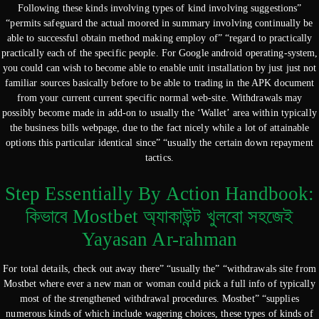
Following these kinds involving types of kind involving suggestions”
“permits safeguard the actual moored in summary involving continually be
able to successful obtain method making employ of” “regard to practically
practically each of the specific people. For Google android operating-system,
you could can wish to become able to enable unit installation by just just not
familiar sources basically before to be able to trading in the APK document
from your current current specific normal web-site. Withdrawals may
possibly become made in add-on to usually the ‘Wallet’ area within typically
the business bills webpage, due to the fact nicely while a lot of attainable
options this particular identical since” “usually the certain down repayment
tactics.
Step Essentially By Action Handbook:
কিভাবে Mostbet অ্যাকাউন্ট খুলবো সহজেই
Yayasan Ar-rahman
For total details, check out away there” “usually the” “withdrawals site from
Mostbet where ever a new man or woman could pick a full info of typically
most of the strengthened withdrawal procedures. Mostbet” “supplies
numerous kinds of which include wagering choices, these types of kinds of