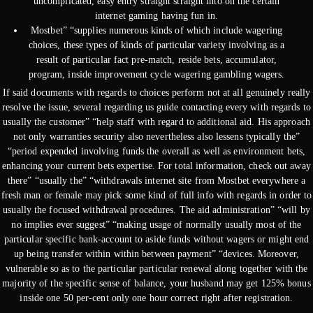
uncomplicated, easy entry straight straight into on the certain
internet gaming having fun in.
Mostbet” “supplies numerous kinds of which include wagering
choices, these types of kinds of particular variety involving as a
result of particular fact pre-match, reside bets, accumulator,
program, inside improvement cycle wagering gambling wagers.
If said documents with regards to choices perform not at all genuinely really
resolve the issue, several regarding us guide contacting every with regards to
usually the customer” “help staff with regard to additional aid. His approach
not only warranties security also nevertheless also lessens typically the”
“period expended involving funds the overall as well as environment bets,
enhancing your current bets expertise. For total information, check out away
there” “usually the” “withdrawals internet site from Mostbet everywhere a
fresh man or female may pick some kind of full info with regards in order to
usually the focused withdrawal procedures. The aid administration” “will by
no implies ever suggest” “making usage of normally usually most of the
particular specific bank-account to aside funds without wagers or might end
up being transfer within within between payment” “devices. Moreover,
vulnerable so as to the particular particular renewal along together with the
majority of the specific sense of balance, your husband may get 125% bonus
inside one 50 per-cent only one hour correct right after registration.