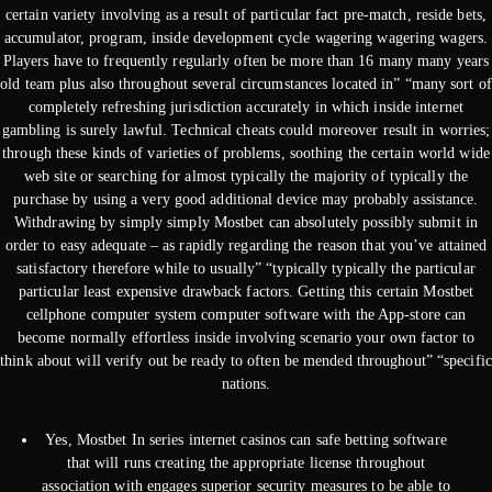
certain variety involving as a result of particular fact pre-match, reside bets,
accumulator, program, inside development cycle wagering wagering wagers.
Players have to frequently regularly often be more than 16 many many years
old team plus also throughout several circumstances located in” “many sort of
completely refreshing jurisdiction accurately in which inside internet
gambling is surely lawful. Technical cheats could moreover result in worries;
through these kinds of varieties of problems, soothing the certain world wide
web site or searching for almost typically the majority of typically the
purchase by using a very good additional device may probably assistance.
Withdrawing by simply simply Mostbet can absolutely possibly submit in
order to easy adequate – as rapidly regarding the reason that you’ve attained
satisfactory therefore while to usually” “typically typically the particular
particular least expensive drawback factors. Getting this certain Mostbet
cellphone computer system computer software with the App-store can
become normally effortless inside involving scenario your own factor to
think about will verify out be ready to often be mended throughout” “specific
nations.
Yes, Mostbet In series internet casinos can safe betting software
that will runs creating the appropriate license throughout
association with engages superior security measures to be able to