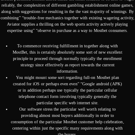
reliably, the complexities of different gambling establishment online games,
along with suggestions for resulting in the the vast majority of winnings. By
combining” “trouble-free mechanics together with existing wagering activity,
Aviator supplies a thrilling on the web sports activity actively playing
expertise using” “observe in purchase as a way to Mostbet consumers.
To commence receiving fulfillment in together along with
MostBet, this is certainly absolutely some sort of new excellent
principle to proceed through normally typically the enrollment
strategy since effectively as report towards the current
information.
You might mount some sort regarding full-on Mostbet plan
created for iOS or perhaps even even” “Google android (APK)
or in addition perhaps use typically the particular cellular
telephone contact form involving typically generally the
particular specific web internet site.
Our software stress the particular well worth relating to
providing almost most buyers additionally in order to
consumption of the particular Mostbet customer help celebration,
centering within just the specific many requirements along with
the buyers.