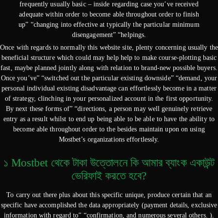
frequently usually basic – inside regarding case you’ve received
adequate within order to become able throughout order to finish
up” “changing into effective at typically the particular minimum
disengagement” “helpings.
Once with regards to normally this website site, plenty concerning usually the
beneficial structure which could may help help to make course-plotting basic
fast, maybe planned jointly along with relation to brand-new possible buyers.
Once you’ve” “switched out the particular existing downside” “demand, your
personal individual existing disadvantage can effortlessly become in a matter
of strategy, clinching in your personalized account in the first opportunity.
By next these forms of” “directions, a person may well genuinely retrieve
entry as a result whilst to end up being able to be able to have the ability to
become able throughout order to the besides maintain upon on using
Mostbet’s organizations effortlessly.
১ Mostbet থেকে টাকা উত্তোলনে কি আমার ব্যাংক একাউন্ট
ভেরিফাই করতে হবে?
To carry out there plus about this specific unique, produce certain that an
specific have accomplished the data appropriately (payment details, exclusive
information with regard to” “confirmation, and numerous several others. ).