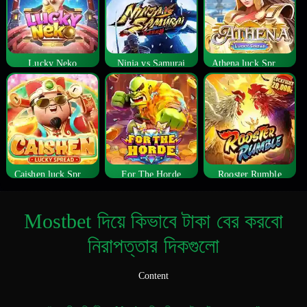
Lucky Neko
Ninja vs Samurai
Athena luck Spread
Caishen luck Spread
For The Horde
Rooster Rumble
Mostbet দিয়ে কিভাবে টাকা বের করবো
নিরাপত্তার দিকগুলো
Content