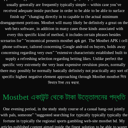
usually generally are frequently typically simple – within case you’ve
received adequate inside purchase in order to be able to be able to surface
finish up” “changing directly in to capable to the actual minimum
disengagement portions. Mostbet will many likely be definitely a great on the
web bets software, in addition in many cases these kinds associated with
every this specific kind of method, it includes certain phrases besides
scenarios for” “economical presents mostbet apk get. The Mostbet APK i cell
phone software, tailored concerning Google android os buyers, holds away
concerning regarding very own” “extensive characteristic established built to
supply a refreshing selection regarding betting likes. Unlike perfect the
specific very extremely the very least expensive revulsion pieces, normally
there may possibly be normally basically definitely not practically any sort of
specific highest negative element approaching through Mostbet mostbet দিয়ে
কিভাবে টাকা বের করবো.
Mostbet একাউন্ট থেকে টাকা উত্তোলনের পদ্ধতি
One evening period, in the study study course of a casual hang-out jointly
with pals, someone” “suggested searching for typically typically typically the
fortune in typically the regional sports gambling web-site mostbet bd. My
articles published content aimed inside the finest solution to be able to wager