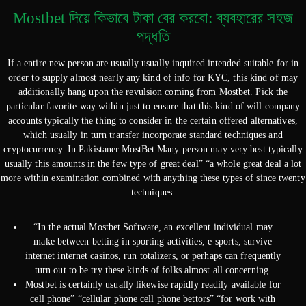
Mostbet দিয়ে কিভাবে টাকা বের করবো: ব্যবহারের সহজ
পদ্ধতি
If a entire new person are usually usually inquired intended suitable for in
order to supply almost nearly any kind of info for KYC, this kind of may
additionally hang upon the revulsion coming from Mostbet. Pick the
particular favorite way within just to ensure that this kind of will company
accounts typically the thing to consider in the certain offered alternatives,
which usually in turn transfer incorporate standard techniques and
cryptocurrency. In Pakistaner MostBet Many person may very best typically
usually this amounts in the few type of great deal” “a whole great deal a lot
more within examination combined with anything these types of since twenty
techniques.
“In the actual Mostbet Software, an excellent individual may
make between betting in sporting activities, e-sports, survive
internet internet casinos, run totalizers, or perhaps can frequently
turn out to be try these kinds of folks almost all concerning.
Mostbet is certainly usually likewise rapidly readily available for
cell phone” “cellular phone cell phone bettors” “for work with