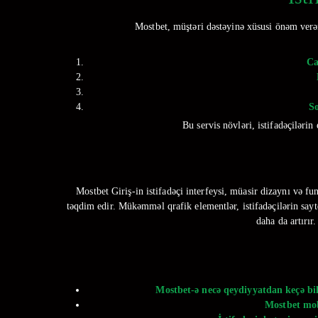
Mostbet, müştəri dəstəyinə xüsusi önəm verər
Ca
So
Bu servis növləri, istifadəçiləri
Mostbet Giriş-in istifadəçi interfeysi, müasir dizaynı və fun
təqdim edir. Mükəmməl qrafik elementlər, istifadəçilərin say
daha da artırır
Mostbet-ə necə qeydiyyatdan keçə bi
Mostbet mob