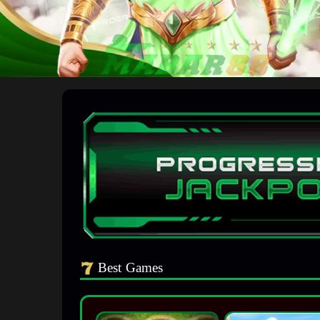
Best Games