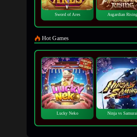
Sword of Ares
Asgardian Risin
Hot Games
Lucky Neko
Ninja vs Samura