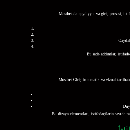
Mostbet-də qeydiyyat və giriş prosesi, istif
Qaydal
Bu sadə addımlar, istifadə
Mostbet Giriş-in tematik və vizual tərtibat
Duyg
Bu dizayn elementləri, istifadəçilərin saytda r
İst