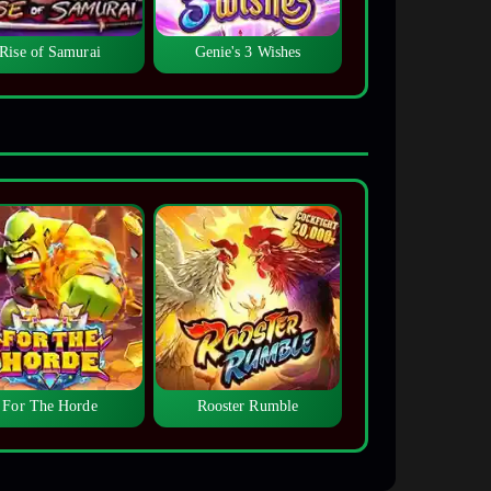
Rise of Samurai
Genie's 3 Wishes
For The Horde
Rooster Rumble