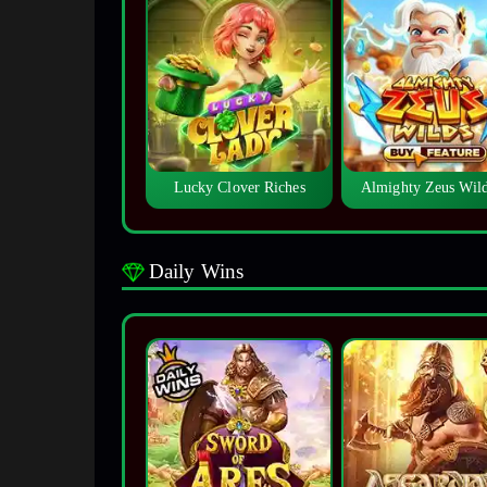
Lucky Clover Riches
Almighty Zeus Wi
Daily Wins