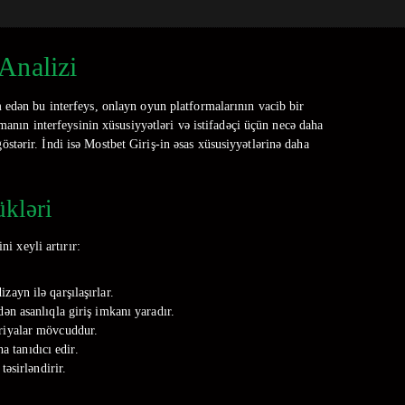
 Analizi
dim edən bu interfeys, onlayn oyun platformalarının vacib bir
rmanın interfeysinin xüsusiyyətləri və istifadəçi üçün necə daha
tərir. İndi isə Mostbet Giriş-in əsas xüsusiyyətlərinə daha
ükləri
ni xeyli artırır:
zayn ilə qarşılaşırlar.
n asanlıqla giriş imkanı yaradır.
oriyalar mövcuddur.
a tanıdıcı edir.
təsirləndirir.