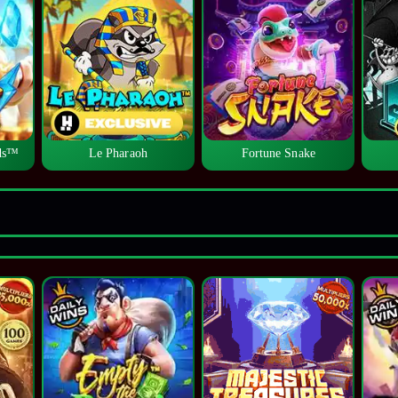
lds™
Le Pharaoh
Fortune Snake