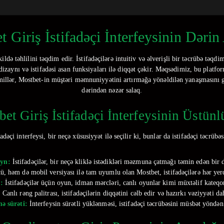
 Giriş İstifadəçi İnterfeysinin Dərin
kildə təhlilini təqdim edir. İstifadəçilərə intuitiv və əlverişli bir təcrübə təq
 dizaynı və istifadəsi asan funksiyaları ilə diqqət çəkir. Məqsədimiz, bu platfo
illər, Mostbet-in müştəri məmnuniyyətini artırmağa yönəldilən yanaşmasını gös
dərindən nəzər salaq.
et Giriş İstifadəçi İnterfeysinin Üstünl
adəçi interfeysi, bir neçə xüsusiyyət ilə seçilir ki, bunlar da istifadəçi təcrübəsi
ayn:
İstifadəçilər, bir neçə kliklə istədikləri məzmuna çatmağı təmin edən bir di
 həm də mobil versiyası ilə tam uyumlu olan Mostbet, istifadəçilərə hər yerdə
:
İstifadəçilər üçün oyun, idman mərcləri, canlı oyunlar kimi müxtəlif kateq
:
Canlı rəng palitrası, istifadəçilərin diqqətini cəlb edir və hazırkı vəziyyəti dah
ə sürəti:
İnterfeysin sürətli yüklənməsi, istifadəçi təcrübəsini müsbət yöndən 