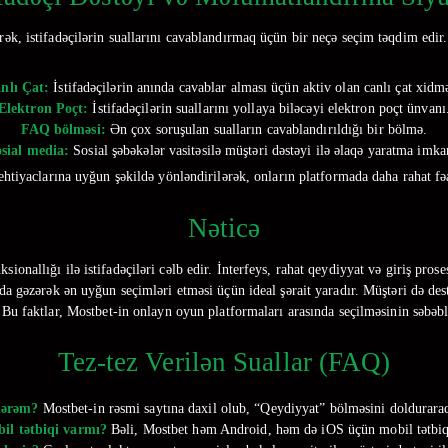
ək, istifadəçilərin suallarını cavablandırmaq üçün bir neçə seçim təqdim edir
nlı Çat:
İstifadəçilərin anında cavablar alması üçün aktiv olan canlı çat xidmə
Elektron Poçt:
İstifadəçilərin suallarını yollaya biləcəyi elektron poçt ünvanı
FAQ bölməsi:
Ən çox soruşulan sualların cavablandırıldığı bir bölmə.
sial media:
Sosial şəbəkələr vasitəsilə müştəri dəstəyi ilə əlaqə yaratma imka
n ehtiyaclarına uyğun şəkildə yönləndirilərək, onların platformada daha rahat f
Nəticə
ksionallığı ilə istifadəçiləri cəlb edir. İnterfeys, rahat qeydiyyat və giriş pro
tda gəzərək ən uyğun seçimləri etməsi üçün ideal şərait yaradır. Müştəri də de
. Bu faktlar, Mostbet-in onlayn oyun platformaları arasında seçilməsinin səbəbl
Tez-tez Verilən Suallar (FAQ)
lərəm?
Mostbet-in rəsmi saytına daxil olub, “Qeydiyyat” bölməsini dolduraraq
il tətbiqi varmı?
Bəli, Mostbet həm Android, həm də iOS üçün mobil tətbiq