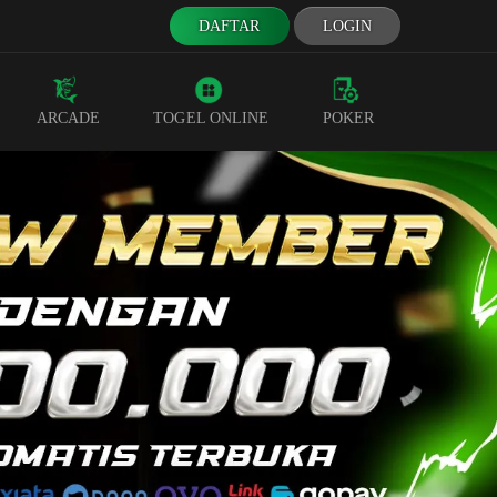
DAFTAR
LOGIN
ARCADE
TOGEL ONLINE
POKER