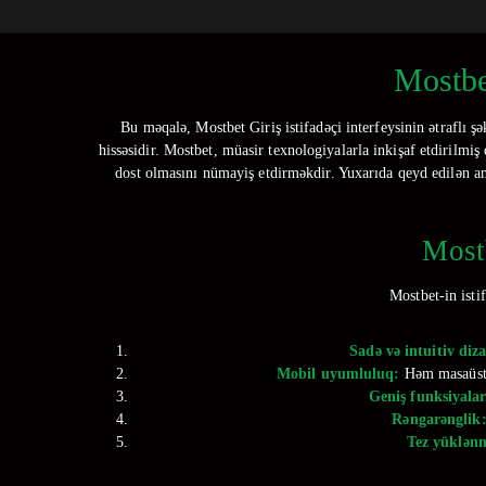
Mostbet
Bu məqalə, Mostbet Giriş istifadəçi interfeysinin ətraflı şə
hissəsidir. Mostbet, müasir texnologiyalarla inkişaf etdirilmiş
dost olmasını nümayiş etdirməkdir. Yuxarıda qeyd edilən am
Mostb
Mostbet-in istif
Sadə və intuitiv diz
Mobil uyumluluq:
Həm masaüstü,
Geniş funksiyalar
Rəngarənglik
Tez yüklənm