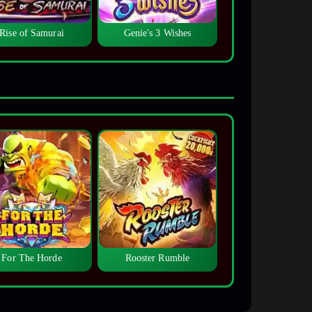
Rise of Samurai
Genie's 3 Wishes
For The Horde
Rooster Rumble