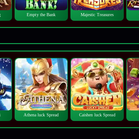
g
Empty the Bank
Majestic Treasures
i
Athena luck Spread
Caishen luck Spread