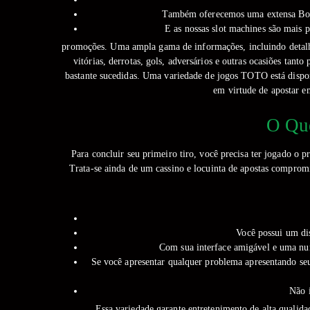
Também oferecemos uma extensa Bott
E as nossas slot machines são mais 
promoções. Uma ampla gama de informações, incluindo detalhes s
vitórias, derrotas, gols, adversários e outras ocasiões tant
bastante sucedidas. Uma variedade de jogos TOTO está disponív
em virtude de apostar e
O Que
Para concluir seu primeiro tiro, você precisa ter jogado o 
Trata-se ainda de um cassino e locuinta de apostas compro
Você possui um dis
Com sua interface amigável e uma num
Se você apresentar qualquer problema apresentando seu 
Não i
Essa variedade garante entretenimento de alta quali