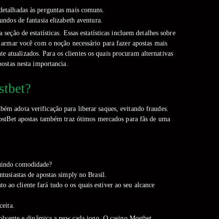
etalhadas às perguntas mais comuns.
ndos de fantasia elizabeth aventura.
eção de estatísticas. Essas estatísticas incluem detalhes sobre
ara armar você com o noção necessário para fazer apostas mais
e atualizados. Para os clientes os quais procuram alternativas
ostas nesta importancia.
stbet?
bém adota verificação para liberar saques, evitando fraudes.
ostBet apostas também traz ótimos mercados para fãs de uma
ssuindo comodidade?
usiastas de apostas simply no Brasil.
 ao cliente fará tudo o os quais estiver ao seu alcance
ceita.
olvente e dinâmica a new cada jogo. O casino Mostbet