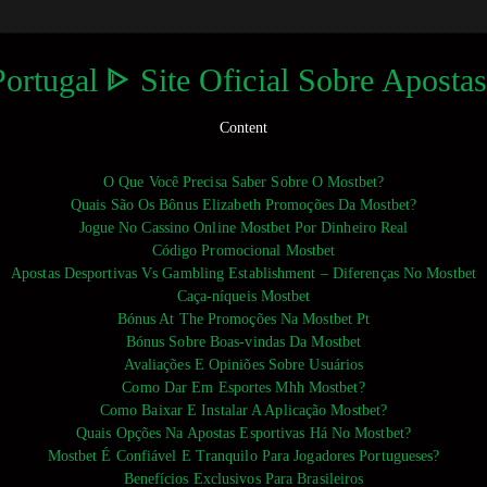
ortugal ᐈ Site Oficial Sobre Aposta
Content
O Que Você Precisa Saber Sobre O Mostbet?
Quais São Os Bônus Elizabeth Promoções Da Mostbet?
Jogue No Cassino Online Mostbet Por Dinheiro Real
Código Promocional Mostbet
Apostas Desportivas Vs Gambling Establishment – Diferenças No Mostbet
Caça-níqueis Mostbet
Bónus At The Promoções Na Mostbet Pt
Bónus Sobre Boas-vindas Da Mostbet
Avaliações E Opiniões Sobre Usuários
Como Dar Em Esportes Mhh Mostbet?
Como Baixar E Instalar A Aplicação Mostbet?
Quais Opções Na Apostas Esportivas Há No Mostbet?
Mostbet É Confiável E Tranquilo Para Jogadores Portugueses?
Benefícios Exclusivos Para Brasileiros