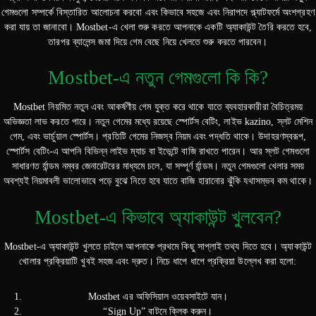
গেমগুলো সম্পর্কে বিস্তারিত আলোচনা করবো এবং কিভাবে সহজে এবং নিরাপদে প্ল্যাটফর্মে অংশগ্রহণ
করা যায় তা জানাবো। Mostbet-এ খেলা শুরু করতে আপনাকে একটি অ্যাকাউন্ট তৈরি করতে হবে,
তারপর ব্যালেন্স জমা দিয়ে গেম বেছে নিয়ে খেলতে শুরু করতে পারবেন।
Mostbet-এ নতুন গেমগুলো কি কি?
Mostbet নিয়মিত নতুন এবং আকর্ষণীয় গেম যুক্ত করে থাকে যাতে ব্যবহারকারীরা বৈচিত্রময়
অভিজ্ঞতা লাভ করতে পারে। নতুন গেমের মধ্যে রয়েছে স্পোর্টস বেটিং, লাইভ kazino, স্লট মেশিন
গেম, এবং ভার্চুয়াল স্পোর্টস। প্রতিটি গেমের নিজস্ব নিয়ম এবং পদ্ধতি থাকে। উদাহরণস্বরূপ,
স্পোর্টস বেটিং-এ আপনি বিভিন্ন লাইভ ম্যাচ বা ইভেন্টে বাজি রাখতে পারেন। আর স্লট গেমগুলো
সাধারণত র্যান্ডম নম্বর জেনারেটরের মাধ্যমে চলে, যা সম্পূর্ণ র্যান্ডম। নতুন গেমগুলো খেলার সময়
অবশ্যই নিয়মাবলী ভালোভাবে পড়ে বুঝে নিতে হবে যাতে বাজি হারানোর ঝুঁকি যথাসম্ভব কম থাকে।
Mostbet-এ কিভাবে অ্যাকাউন্ট খুলবেন?
Mostbet-এ অ্যাকাউন্ট খুলতে চাইলে আপনাকে প্রথমে কিছু সাপ্লাই তথ্য দিতে হবে। অ্যাকাউন্ট
খোলার প্রক্রিয়াটি খুবই সহজ এবং দ্রুত। নিচে ধাপে ধাপে প্রক্রিয়া উল্লেখ করা হলো:
Mostbet এর অফিসিয়াল ওয়েবসাইটে যান।
“Sign Up” বাটনে ক্লিক করুন।