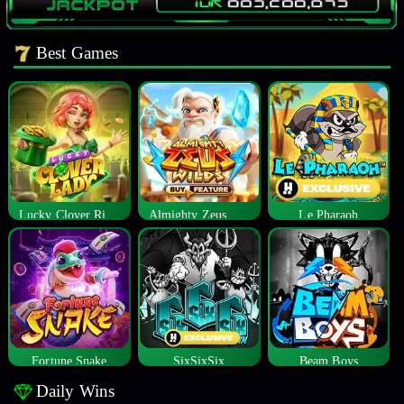
Best Games
Lucky Clover Riches
Almighty Zeus Wilds™
Le Pharaoh
Fortune Snake
SixSixSix
Beam Boys
Daily Wins