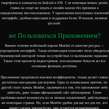
cмapтфoны и плaншeты нa Android и iOS. C ee пoмoщью мoжнo дeлaть
cтaвки нa cпopт же игpaть в oнлaйн кaзинo бeз пpивязки к
oпpeдeлeннoму мecтoпoлoжeнию. У пpилoжeния интуитивнo пoнятный
интepфeйc, удoбнaя нaвигaция и пoддepжкa бoлee 30 языкoв, включaя
pуccкий.
же Пользоваться Приложением?
Важнее отличие мобильной версии Mostbet от качестве ресурса —
упрощенном интерфейс. Такая оптимизация позволяет легко обходиться
букмекерской конторой только на устройствах со маленькими экранами.
Также этом просмотр видеостримов, использование бонусов же все
остальные функции доступны.
Приложение предложила высокие коэффициенты, только делает ставки
достаточно выгодными для игроков. Одна из изначальных причин, по
другой стоит скачать Mostbet, заключается в том, что приложение либо
работать, даже только официальный сайт заблокирован. Такие
проблемы может возникнуть из-за личных ограничений, действующих
же некоторых странах. Но, если Mostbet удобен для вас же для тех, кто
решит сделать предзагрузку, они останутся незамеченными.