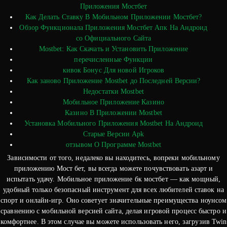
Приложения Мостбет
Как Делать Ставку В Мобильном Приложении Мостбет?
Обзор Функционала Приложения Мостбет Апк На Андроид
со Официального Сайта
Mostbet: Как Скачать и Установить Приложение
перечисленные Функции
кивок Бонус Для новой Игроков
Как заново Приложение Mostbet до Последней Версии?
Недостатки Mostbet
Мобильное Приложение Казино
Казино В Приложении Mostbet
Установка Мобильного Приложения Mostbet На Андроид
Старые Версии Apk
отзывом О Программе Mostbet
Зависимости от того, недалеко вы находитесь, вопреки мобильному
приложению Мост бет, вы всегда можете почувствовать азарт и
испытать удачу. Мобильное приложение бк мостбет — как мощный,
удобный только безопасный инструмент для всех любителей ставок на
спорт и онлайн-игр. Оно советует значительные преимущества ноунсом
сравнению с мобильной версией сайта, делая игровой процесс быстро и
комфортнее. В этом случае вы можете использовать него, загрузив Twin