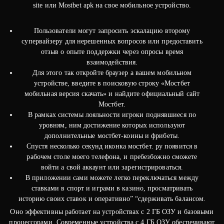
site или Mostbet apk на свое мобильное устройство.
Пользователи могут запросить эскалацию второму
супервайзеру для нерешенных вопросов или предоставить
отзыв о опыте поддержки через опросы время
взаимодействия.
Для этого так откройте браузер а вашем мобильном
устройстве, введите в поисковую строку «Мостбет
мобильная версия скачать» и найдите официальный сайт
Мостбет.
В рамках системы лояльности игроки поднявшиеся по
уровням, ним достижение которых используют
дополнительные мостбет-коины и фрибеты.
Спустя несколько секунд иконка мостбет. ру появится в
рабочем столе моего телефона, и пребезбожно сможете
войти а свой аккаунт или зарегистрироваться.
В приложении сами можете легко переключаться между
ставками в спорт и играми в казино, просматривать
историю своих ставок и оперативно” “сдерживать балансом.
Оно эффективны работает на устройствах с 2 ГБ ОЗУ и базовыми
процессорами. Современные устройства с 4 ГБ ОЗУ обеспечивают