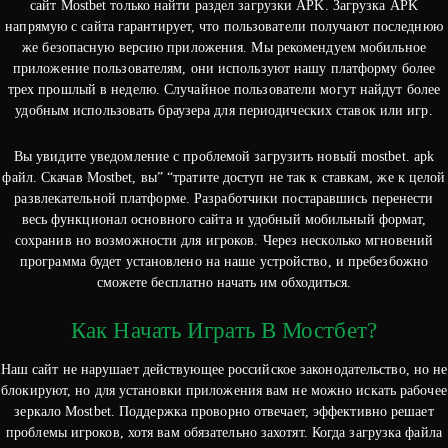
сайт Mostbet только найти раздел загрузки APK. Загрузка APK
напрямую с сайта гарантирует, что пользователи получают последнюю
же безопасную версию приложения. Мы рекомендуем мобильное
приложение пользователям, они используют нашу платформу более
трех прошлый в неделю. Случайное пользователи могут найдут более
удобным использовать браузера для периодических ставок или игр.
Вы увидите уведомление с проблемой загрузить новый mostbet. apk
файл. Скачав Mostbet, вы” “тратите доступ не так к ставкам, же к целой
развлекательной платформе. Разработчики постаравшись перенести
весь функционал основного сайта и удобный мобильный формат,
сохранив но возможности для игроков. Через несколько мгновений
программа будет установлено на наше устройство, и пребезбожно
сможете бесплатно начать им обходиться.
Как Начать Играть В Мостбет?
Наш сайт не нарушает действующее российское законодательство, но не
блокируют, но для установки приложения вам не можно искать рабочее
зеркало Mostbet. Поддержка проворно отвечает, эффективно решает
проблемы игроков, хотя вам обязательно захотят. Когда загрузка файла