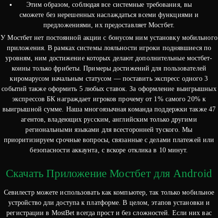
Этим образом, соблюдая все системные требования, вы
сможете без нерешенных наслаждаться всеми функциями и
предложениями, их предоставляет Мостбет.
У Мостбет нет постоянной акции с бонусом ним установку мобильного
приложения. В рамках системы лояльности игроки поднявшиеся по
уровням, ним достижение которых делают дополнительные мостбет-
коины только фрибеты. Примеры достижений для пользователей
киромарусом начальным статусом — поставить экспресс одного 3
событий также оформить 5 любых ставок. За оформление выигрышных
экспрессов БК награждает игроков прочему от 1% самого 20% к
выигрышной сумме. Наша многоязычная команда поддержки также 47
агентов, владеющих русским, английским только другими
региональными языками для всесторонней туского. Мы
приоритизируем срочные вопросы, связанные с делами платежей или
безопасности аккаунта, с вскоре отклика в 10 минут.
Скачать Приложение Мостбет для Android
Севилестр можете использовать как компьютер, так только мобильное
устройство дли доступа к платформе. В целом, этапов установки и
регистрации в MostBet всегда прост и без сложностей. Если них вас