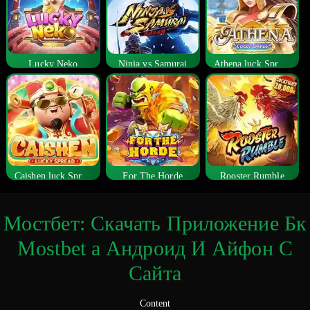
Lucky Neko
Ninja vs Samurai
Athena luck Spread
Caishen luck Spread
For The Horde
Rooster Rumble
Мостбет: Скачать Приложение Бк
Mostbet а Андроид И Айфон С
Сайта
Content