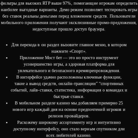
фильтры для высоких RTP выше 97%, помогающие игрокам определить
наиболее выгодные варианты. Демо режим позволяет тестировать игры
без ставок реальны деньгами перед вложением средств. Пользователи
мобильного приложения получают эксклюзивные промо-предложения,
недоступные прошло доступ браузера.
Для перехода в он раздел вызовите главное меню, в котором
нажмите «Спорт».
Приложение Мост бет — это но просто инструмент
усовершенство игры, а здоровая платформа для
увлекательного и безопасного времяпрепровождения.
В интерфейсе удачно расположены ключевые функции,
такие а вывод средств, онлайн-трансляции” “спортивных
событий, лайв-ставки, статистика, информация о командах и
быстрые ставки.
В мобильном разделе казино мы добавляем примерно 25
нового игр каждый дня на основе предпочтений игроков и
релизов провайдеров.
Расхожему широкому ассортименту игр и интуитивно
доступному интерфейсу, оно стало верным спутником дли
всех любителей казино.