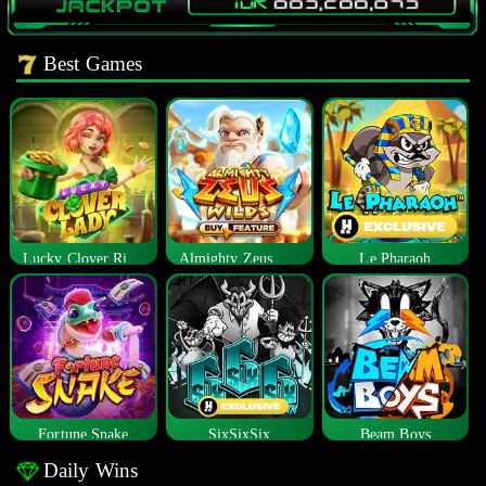
Best Games
Lucky Clover Riches
Almighty Zeus Wilds™
Le Pharaoh
Fortune Snake
SixSixSix
Beam Boys
Daily Wins