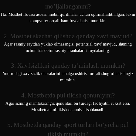
mo’ljallanganmi?
Ha, Mostbet ilovasi asosan mobil qurilmalar uchun optimallashtirilgan, lekin
kompyuter orqali ham foydalanish mumkin.
2. Mostbet skachat qilishda qanday xavf mavjud?
Agar rasmiy saytdan yuklab olmasangiz, potentsial xavf mavjud, shuning
uchun har doim rasmiy manbalarni foydalaning.
3. Xavfsizlikni qanday ta’minlash mumkin?
Yuqoridagi xavfsizlik choralarini amalga oshirish orqali shug’ullanishingiz
mumkin.
4. Mostbetda pul tikish qonuniymi?
Agar sizning mamlakatingiz qonunlari bu turdagi faoliyatni ruxsat etsa,
Mostbetda pul tikish qonuniy hisoblanadi.
5. Mostbetda qanday sport turlari bo’yicha pul
tikish mumkin?