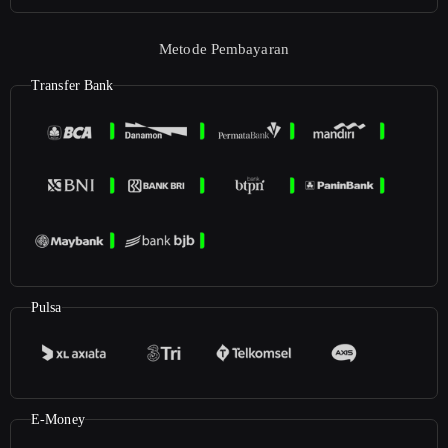
Metode Pembayaran
Transfer Bank
Pulsa
E-Money