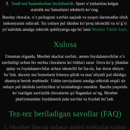
Sonli ma’lumotlardan foydalanish:
Sport o’yinlaridan kelgan
statistik ma’lumotlarni tekshirib ko’ring.
Bunday choralar, o’z pulingizni xavfsiz saqlash va yuqori daromadlar olish
imkoniyatini oshiradi. Siz onlayn pul tikishni ko’proq ishonchli va to’g’ri
yo’nalishda amalga oshirish qobiliyatiga ega bo’lasiz
Mostbet Tikish Sayti
.
Xulosa
Umuman olganda, Mostbet skachat xavfsiz, ammo foydalanuvchilar o’z
xavfsizligi uchun bir nechta choralarni ko‘rishlari zarur. Ilova ko’p jihatdan
qulay va foydalanuvchilar uchun ishonchli bo’lsa-da, har doim ehtiyot
bo’lish, shaxsiy ma’lumotlarni himoya qilish va mas’uliyatli pul tikishga
ahamiyat berish muhimdir. Ushbu tavsiyalarni amalga oshirish orqali siz
onlayn pul tikishda xavfsizlikni ta’minlashingiz mumkin. Barcha yuqorida
ko’rsatilgan xavfsizlik choralarini qo’llagandan so’ng, Mostbet
platformasidan foydalanish juda xavfsiz va foydali bo’ladi.
Tez-tez beriladigan savollar (FAQ)
1. Mostbet ilovasi nafaqat mobil telefonlar uchun