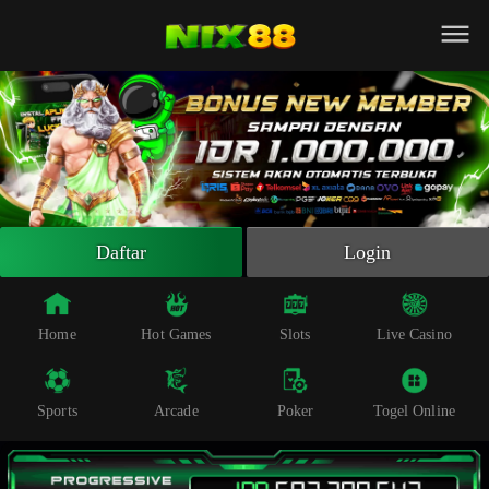
Beranda
Slot Online
Live Casino
Sportsbook
Arcade
Togel Online
Daftar
Login
Poker
Whatsapp
Home
Hot Games
Slots
Live Casino
Telegram
Sports
Arcade
Poker
Togel Online
Livechat