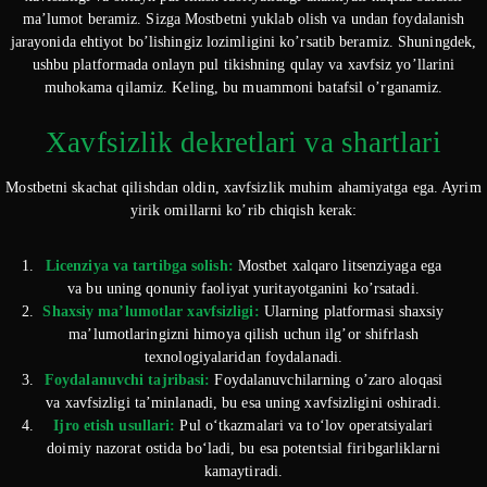
ma’lumot beramiz. Sizga Mostbetni yuklab olish va undan foydalanish
jarayonida ehtiyot bo’lishingiz lozimligini ko’rsatib beramiz. Shuningdek,
ushbu platformada onlayn pul tikishning qulay va xavfsiz yo’llarini
muhokama qilamiz. Keling, bu muammoni batafsil o’rganamiz.
Xavfsizlik dekretlari va shartlari
Mostbetni skachat qilishdan oldin, xavfsizlik muhim ahamiyatga ega. Ayrim
yirik omillarni ko’rib chiqish kerak:
Licenziya va tartibga solish:
Mostbet xalqaro litsenziyaga ega
va bu uning qonuniy faoliyat yuritayotganini ko’rsatadi.
Shaxsiy ma’lumotlar xavfsizligi:
Ularning platformasi shaxsiy
ma’lumotlaringizni himoya qilish uchun ilg’or shifrlash
texnologiyalaridan foydalanadi.
Foydalanuvchi tajribasi:
Foydalanuvchilarning o’zaro aloqasi
va xavfsizligi ta’minlanadi, bu esa uning xavfsizligini oshiradi.
Ijro etish usullari:
Pul o‘tkazmalari va to‘lov operatsiyalari
doimiy nazorat ostida bo‘ladi, bu esa potentsial firibgarliklarni
kamaytiradi.