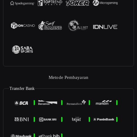
Metode Pembayaran
Transfer Bank