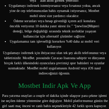
veya” “alan adını girmek yeterlidir.
Uygulamayı indirmek istemiyorsanız veya fırsatınız yoksa, ancak
yine de cep telefonunuzdan bahis oynamak istiyorsanız, Mostbet
mobil sitesi size yardımcı olacaktır.
Ödeme sorunları veya hesap güvenliği içeren acil konulara
öncelik veriyoruz 10 dakika yanıt süresi ile.” “[newline]Müşteri
desteği, bölge değişikliği sırasında teknik zorluklar yaşayan
kullanıcılar için alternatif çözümler sağlıyor.
Uygulamamız tam işlevselliği korurken %40 daha az mobil veri
kullanıyor.
Uygulamayı indirmek için ihtiyacınız olan tek şey akıllı telefonunuz veya
tabletinizdir. MostBet. possuindo Curacao lisansına sahiptir ve dünyanın
birçok farklı ülkesindeki oyunculara çevrimiçi spor bahisleri ve oyunlar
sunmaktadır. MostBet mobil uygulamasını Android veya iOS nasıl
indireceğinizi öğrenin.
Mostbet Indir Apk Ve App
Para yatırma onayları a couple of dakika içinde ulaşıyor para çekme işlemi
ise seçilen ödeme yöntemine göre değişiyor. Mobil platformumuz günün the
girl saati maç öncesi ve canlı bahis seçenekleriyle 42 farklı sporu kapsıyor.