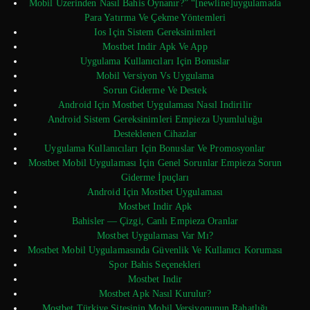
Mobil Üzerinden Nasıl Bahis Oynanır?” “[newline]uygulamada
Para Yatırma Ve Çekme Yöntemleri
Ios Için Sistem Gereksinimleri
Mostbet Indir Apk Ve App
Uygulama Kullanıcıları Için Bonuslar
Mobil Versiyon Vs Uygulama
Sorun Giderme Ve Destek
Android Için Mostbet Uygulaması Nasıl Indirilir
Android Sistem Gereksinimleri Empieza Uyumluluğu
Desteklenen Cihazlar
Uygulama Kullanıcıları Için Bonuslar Ve Promosyonlar
Mostbet Mobil Uygulaması Için Genel Sorunlar Empieza Sorun
Giderme İpuçları
Android Için Mostbet Uygulaması
Mostbet Indir Apk
Bahisler — Çizgi, Canlı Empieza Oranlar
Mostbet Uygulaması Var Mı?
Mostbet Mobil Uygulamasında Güvenlik Ve Kullanıcı Koruması
Spor Bahis Seçenekleri
Mostbet Indir​
Mostbet Apk Nasıl Kurulur?
Mostbet Türkiye Sitesinin Mobil Versiyonunun Rahatlığı