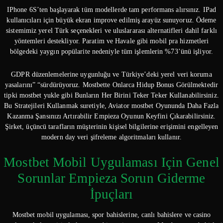
IPhone 6S’ten başlayarak tüm modellerde tam performans alırsınız. IPad
kullanıcıları için büyük ekran improve edilmiş arayüz sunuyoruz. Ödeme
sistemimiz yerel Türk seçenekleri ve uluslararası alternatifleri dahil farklı
yöntemleri destekliyor. Paratim ve Havale gibi mobil pra hizmetleri
bölgedeki yaygın popülarite nedeniyle tüm işlemlerin %73’ünü işliyor.
GDPR düzenlemelerine uygunluğu ve Türkiye’deki yerel veri koruma
yasalarını” “sürdürüyoruz. Mostbette Onlarca Hidup Bonus Görülmektedir
tipki mostbet yukle gibi Bunların Her Birini Teker Teker Kullanabilirsiniz.
Bu Stratejileri Kullanmak suretiyle, Aviator mostbet Oyununda Daha Fazla
Kazanma Şansınızı Artırabilir Empieza Oyunun Keyfini Çıkarabilirsiniz.
Şirket, üçüncü tarafların müşterinin kişisel bilgilerine erişimini engelleyen
modern day veri şifreleme algoritmaları kullanır.
Mostbet Mobil Uygulaması Için Genel
Sorunlar Empieza Sorun Giderme
İpuçları
Mostbet mobil uygulaması, spor bahislerine, canlı bahislere ve casino