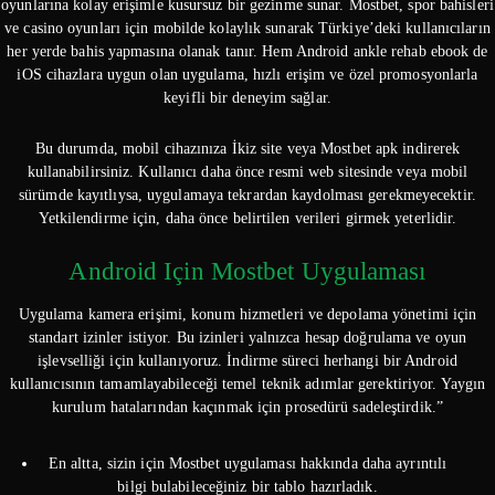
oyunlarına kolay erişimle kusursuz bir gezinme sunar. Mostbet, spor bahisleri
ve casino oyunları için mobilde kolaylık sunarak Türkiye’deki kullanıcıların
her yerde bahis yapmasına olanak tanır. Hem Android ankle rehab ebook de
iOS cihazlara uygun olan uygulama, hızlı erişim ve özel promosyonlarla
keyifli bir deneyim sağlar.
Bu durumda, mobil cihazınıza İkiz site veya Mostbet apk indirerek
kullanabilirsiniz. Kullanıcı daha önce resmi web sitesinde veya mobil
sürümde kayıtlıysa, uygulamaya tekrardan kaydolması gerekmeyecektir.
Yetkilendirme için, daha önce belirtilen verileri girmek yeterlidir.
Android Için Mostbet Uygulaması
Uygulama kamera erişimi, konum hizmetleri ve depolama yönetimi için
standart izinler istiyor. Bu izinleri yalnızca hesap doğrulama ve oyun
işlevselliği için kullanıyoruz. İndirme süreci herhangi bir Android
kullanıcısının tamamlayabileceği temel teknik adımlar gerektiriyor. Yaygın
kurulum hatalarından kaçınmak için prosedürü sadeleştirdik.”
En altta, sizin için Mostbet uygulaması hakkında daha ayrıntılı
bilgi bulabileceğiniz bir tablo hazırladık.