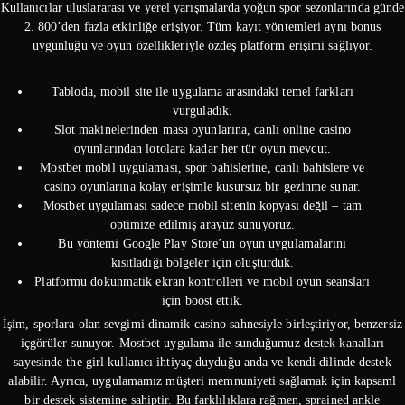
Kullanıcılar uluslararası ve yerel yarışmalarda yoğun spor sezonlarında günde
2. 800’den fazla etkinliğe erişiyor. Tüm kayıt yöntemleri aynı bonus
uygunluğu ve oyun özellikleriyle özdeş platform erişimi sağlıyor.
Tabloda, mobil site ile uygulama arasındaki temel farkları
vurguladık.
Slot makinelerinden masa oyunlarına, canlı online casino
oyunlarından lotolara kadar her tür oyun mevcut.
Mostbet mobil uygulaması, spor bahislerine, canlı bahislere ve
casino oyunlarına kolay erişimle kusursuz bir gezinme sunar.
Mostbet uygulaması sadece mobil sitenin kopyası değil – tam
optimize edilmiş arayüz sunuyoruz.
Bu yöntemi Google Play Store’un oyun uygulamalarını
kısıtladığı bölgeler için oluşturduk.
Platformu dokunmatik ekran kontrolleri ve mobil oyun seansları
için boost ettik.
İşim, sporlara olan sevgimi dinamik casino sahnesiyle birleştiriyor, benzersiz
içgörüler sunuyor. Mostbet uygulama ile sunduğumuz destek kanalları
sayesinde the girl kullanıcı ihtiyaç duyduğu anda ve kendi dilinde destek
alabilir. Ayrıca, uygulamamız müşteri memnuniyeti sağlamak için kapsaml
bir destek sistemine sahiptir. Bu farklılıklara rağmen, sprained ankle