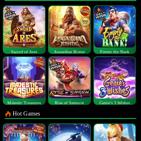
Sword of Ares
Asgardian Rising
Empty the Bank
Majestic Treasures
Rise of Samurai
Genie's 3 Wishes
Hot Games