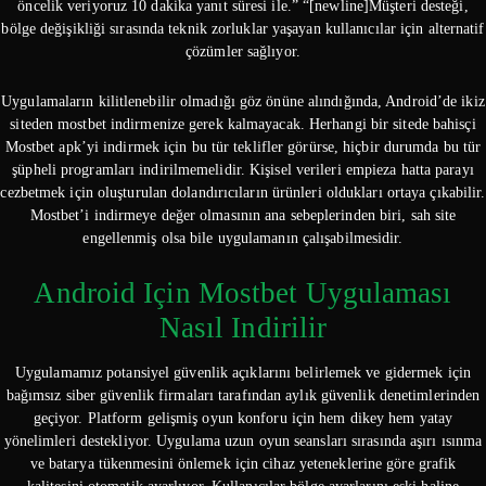
öncelik veriyoruz 10 dakika yanıt süresi ile.” “[newline]Müşteri desteği,
bölge değişikliği sırasında teknik zorluklar yaşayan kullanıcılar için alternatif
çözümler sağlıyor.
Uygulamaların kilitlenebilir olmadığı göz önüne alındığında, Android’de ikiz
siteden mostbet indirmenize gerek kalmayacak. Herhangi bir sitede bahisçi
Mostbet apk’yi indirmek için bu tür teklifler görürse, hiçbir durumda bu tür
şüpheli programları indirilmemelidir. Kişisel verileri empieza hatta parayı
cezbetmek için oluşturulan dolandırıcıların ürünleri oldukları ortaya çıkabilir.
Mostbet’i indirmeye değer olmasının ana sebeplerinden biri, sah site
engellenmiş olsa bile uygulamanın çalışabilmesidir.
Android Için Mostbet Uygulaması
Nasıl Indirilir
Uygulamamız potansiyel güvenlik açıklarını belirlemek ve gidermek için
bağımsız siber güvenlik firmaları tarafından aylık güvenlik denetimlerinden
geçiyor. Platform gelişmiş oyun konforu için hem dikey hem yatay
yönelimleri destekliyor. Uygulama uzun oyun seansları sırasında aşırı ısınma
ve batarya tükenmesini önlemek için cihaz yeteneklerine göre grafik