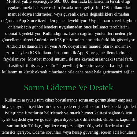
Mostbet yükle seçeneğiyle 500, 000’den fazla kullanıcının tercih ettiği
uygulamamızla bahis ve casino fırsatlarınızı geliştirin. IOS kullanıcıları
manuel dosya indirmeleri veya güvenlik ayarı değişiklikleri olmadan
doğrudan App Store üzerinden güncelleyebiliyor. Uygulamamız veri kaybını
önlemek için güncellemeleri uygulamadan önce kullanıcı tercihlerini
otomatik yedekliyor. Kullandığımız farklı dağıtım yöntemleri nedeniyle
güncelleme süreci Android ve iOS platformları arasında farklılık gösteriyor.
Android kullanıcıları en yeni APK dosyalarını manuel olarak indirmek
zorundayken iOS kullanıcıları otomatik App Store güncellemelerinden
faydalanıyor. Mostbet mobil sürümü ile ana kaynak arasındaki temel fark,
basitleştirilmiş arayüzüdür.” “[newline]Bu optimizasyon, bahisçinin
kullanımını küçük ekranlı cihazlarda bile daha basit hale getirmenizi sağlar.
Sorun Giderme Ve Destek
Kullanıcı arayüzü tüm cihaz boyutlarında sorunsuz görüntülenir empieza
ihtiyaç duyulan içerikler birkaç saniyede erişilebilir olur. Destek etkileşimleri
iyileştirme fırsatlarını belirlemek ve tutarlı hizmet kalitesi sağlamak için
aylık kaydediliyor ve gözden geçiriliyor. Çok dilli destek ekibimiz kapsamlı
yardım için Türkçe, İngilizce empieza diğer bölgesel dillerde akıcı 47
temsilci içeriyor. Ödeme sorunları veya hesap güvenliği içeren acil konulara