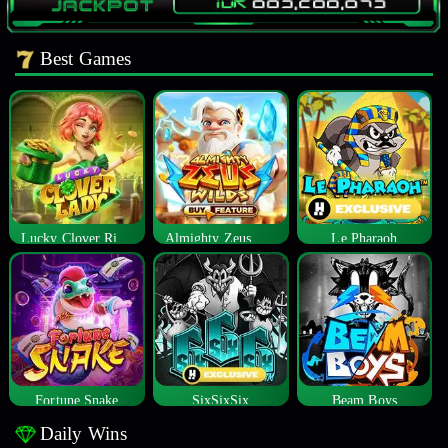
Best Games
Lucky Clover Riches
Almighty Zeus Wilds™
Le Pharaoh
Fortune Snake
SixSixSix
Beam Boys
Daily Wins