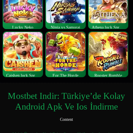
Lucky Neko
Ninja vs Samurai
Athena luck Spread
Caishen luck Spread
For The Horde
Rooster Rumble
Mostbet Indir: Türkiye’de Kolay
Android Apk Ve Ios İndirme
Content