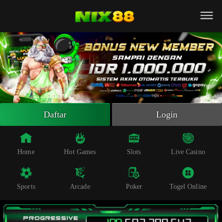
Beranda
Slot Online
Live Casino
Sportsbook
Arcade
Togel Online
Daftar
Login
Poker
Whatsapp
Home
Hot Games
Slots
Live Casino
Telegram
Sports
Arcade
Poker
Togel Online
Livechat