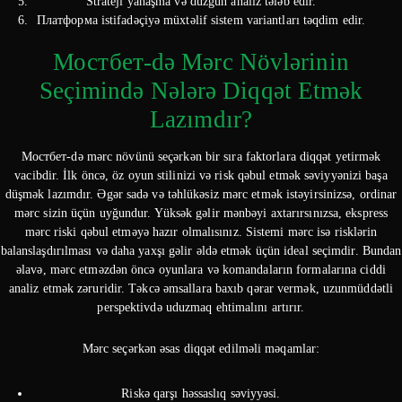
Strateji yanaşma və düzgün analiz tələb edir.
Платформа istifadəçiyə müxtəlif sistem variantları təqdim edir.
Мостбет-də Mərc Növlərinin
Seçimində Nələrə Diqqət Etmək
Lazımdır?
Мостбет-də mərc növünü seçərkən bir sıra faktorlara diqqət yetirmək
vacibdir. İlk öncə, öz oyun stilinizi və risk qəbul etmək səviyyənizi başa
düşmək lazımdır. Əgər sadə və təhlükəsiz mərc etmək istəyirsinizsə, ordinar
mərc sizin üçün uyğundur. Yüksək gəlir mənbəyi axtarırsınızsa, ekspress
mərc riski qəbul etməyə hazır olmalısınız. Sistemi mərc isə risklərin
balanslaşdırılması və daha yaxşı gəlir əldə etmək üçün ideal seçimdir. Bundan
əlavə, mərc etməzdən öncə oyunlara və komandaların formalarına ciddi
analiz etmək zəruridir. Təkcə əmsallara baxıb qərar vermək, uzunmüddətli
perspektivdə uduzmaq ehtimalını artırır.
Mərc seçərkən əsas diqqət edilməli məqamlar:
Riskə qarşı həssaslıq səviyyəsi.