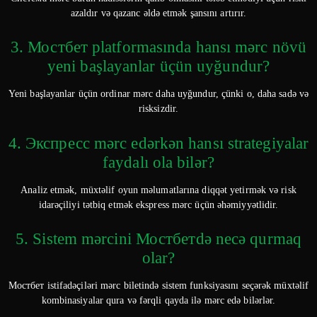
azaldır və qazanc əldə etmək şansını artırır.
3. Мостбет platformasında hansı mərc növü
yeni başlayanlar üçün uyğundur?
Yeni başlayanlar üçün ordinar mərc daha uyğundur, çünki o, daha sadə və
risksizdir.
4. Экспресс mərc edərkən hansı strategiyalar
faydalı ola bilər?
Analiz etmək, müxtəlif oyun məlumatlarına diqqət yetirmək və risk
idarəçiliyi tətbiq etmək ekspress mərc üçün əhəmiyyətlidir.
5. Sistem mərcini Мостбетdə necə qurmaq
olar?
Мостбет istifadəçiləri mərc biletində sistem funksiyasını seçərək müxtəlif
kombinasiyalar qura və fərqli qayda ilə mərc edə bilərlər.