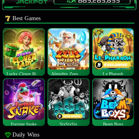
Best Games
Lucky Clover Riches
Almighty Zeus Wilds™
Le Pharaoh
Fortune Snake
SixSixSix
Beam Boys
Daily Wins