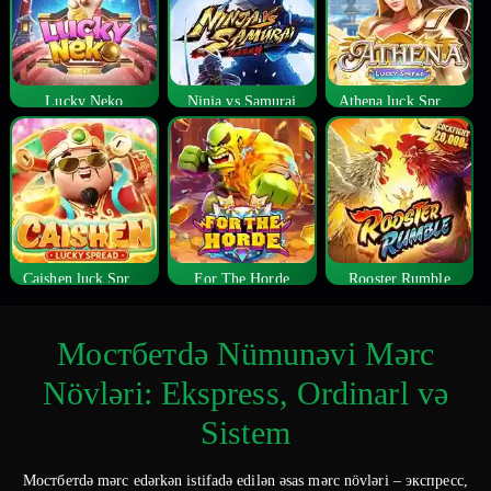
Lucky Neko
Ninja vs Samurai
Athena luck Spread
Caishen luck Spread
For The Horde
Rooster Rumble
Мостбетdə Nümunəvi Mərc
Növləri: Ekspress, Ordinarl və
Sistem
Мостбетdə mərc edərkən istifadə edilən əsas mərc növləri – экспресс,