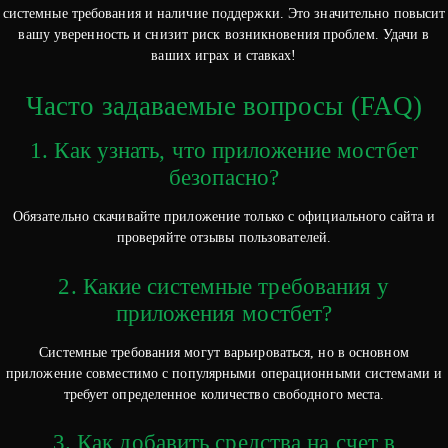
системные требования и наличие поддержки. Это значительно повысит
вашу уверенность и снизит риск возникновения проблем. Удачи в
ваших играх и ставках!
Часто задаваемые вопросы (FAQ)
1. Как узнать, что приложение мостбет
безопасно?
Обязательно скачивайте приложение только с официального сайта и
проверяйте отзывы пользователей.
2. Какие системные требования у
приложения мостбет?
Системные требования могут варьироваться, но в основном
приложение совместимо с популярными операционными системами и
требует определенное количество свободного места.
3. Как добавить средства на счет в