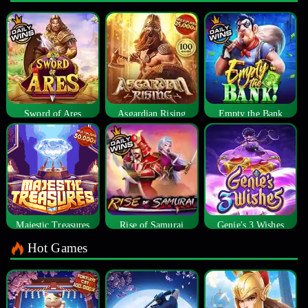
Sword of Ares
Asgardian Rising
Empty the Bank
Majestic Treasures
Rise of Samurai
Genie's 3 Wishes
Hot Games