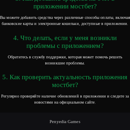
приложении мостбет?
Вы можете добавить средства через различные способы оплаты, включая
банковские карты и электронные кошельки, доступные в приложении.
4. Что делать, если у меня возникли
проблемы с приложением?
Обратитесь в службу поддержки, которая может помочь решить
возникшие проблемы.
5. Как проверить актуальность приложения
мостбет?
Регулярно проверяйте наличие обновлений в приложении и следите за
новостями на официальном сайте.
Penyedia Games