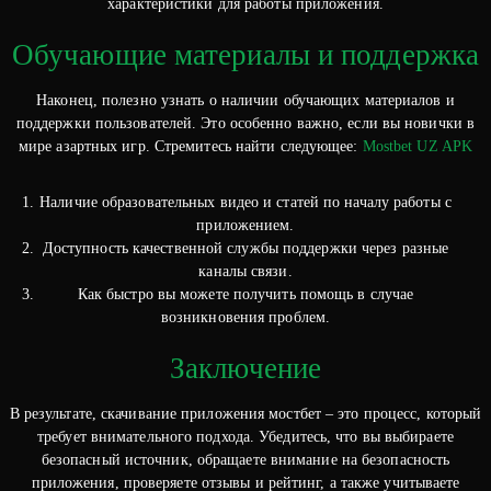
характеристики для работы приложения.
Обучающие материалы и поддержка
Наконец, полезно узнать о наличии обучающих материалов и
поддержки пользователей. Это особенно важно, если вы новички в
мире азартных игр. Стремитесь найти следующее:
Mostbet UZ APK
Наличие образовательных видео и статей по началу работы с
приложением.
Доступность качественной службы поддержки через разные
каналы связи.
Как быстро вы можете получить помощь в случае
возникновения проблем.
Заключение
В результате, скачивание приложения мостбет – это процесс, который
требует внимательного подхода. Убедитесь, что вы выбираете
безопасный источник, обращаете внимание на безопасность
приложения, проверяете отзывы и рейтинг, а также учитываете