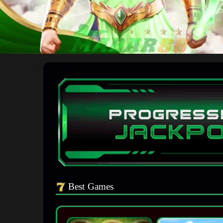
Best Games