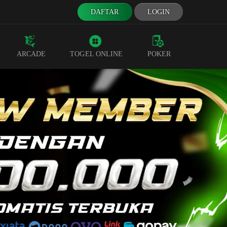
DAFTAR
LOGIN
ARCADE
TOGEL ONLINE
POKER