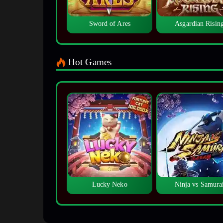
Sword of Ares
Asgardian Risin
Hot Games
Lucky Neko
Ninja vs Samura