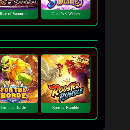
Rise of Samurai
Genie's 3 Wishes
For The Horde
Rooster Rumble