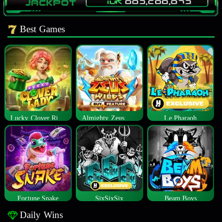
Best Games
Lucky Clover Riches
Almighty Zeus Wilds™
Le Pharaoh
Fortune Snake
SixSixSix
Beam Boys
Daily Wins