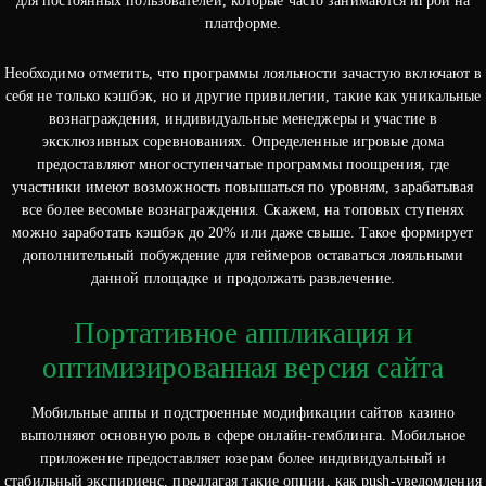
для постоянных пользователей, которые часто занимаются игрой на
платформе.
Необходимо отметить, что программы лояльности зачастую включают в
себя не только кэшбэк, но и другие привилегии, такие как уникальные
вознаграждения, индивидуальные менеджеры и участие в
эксклюзивных соревнованиях. Определенные игровые дома
предоставляют многоступенчатые программы поощрения, где
участники имеют возможность повышаться по уровням, зарабатывая
все более весомые вознаграждения. Скажем, на топовых ступенях
можно заработать кэшбэк до 20% или даже свыше. Такое формирует
дополнительный побуждение для геймеров оставаться лояльными
данной площадке и продолжать развлечение.
Портативное аппликация и
оптимизированная версия сайта
Мобильные аппы и подстроенные модификации сайтов казино
выполняют основную роль в сфере онлайн-гемблинга. Мобильное
приложение предоставляет юзерам более индивидуальный и
стабильный экспириенс, предлагая такие опции, как push-уведомления