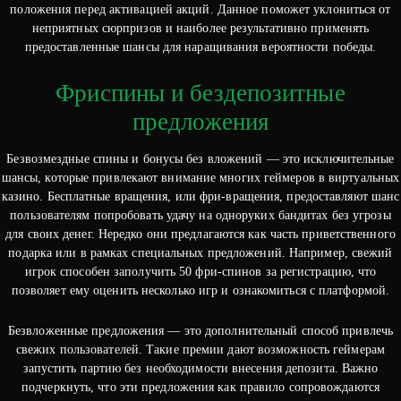
положения перед активацией акций. Данное поможет уклониться от
неприятных сюрпризов и наиболее результативно применять
предоставленные шансы для наращивания вероятности победы.
Фриспины и бездепозитные
предложения
Безвозмездные спины и бонусы без вложений — это исключительные
шансы, которые привлекают внимание многих геймеров в виртуальных
казино. Бесплатные вращения, или фри-вращения, предоставляют шанс
пользователям попробовать удачу на одноруких бандитах без угрозы
для своих денег. Нередко они предлагаются как часть приветственного
подарка или в рамках специальных предложений. Например, свежий
игрок способен заполучить 50 фри-спинов за регистрацию, что
позволяет ему оценить несколько игр и ознакомиться с платформой.
Безвложенные предложения — это дополнительный способ привлечь
свежих пользователей. Такие премии дают возможность геймерам
запустить партию без необходимости внесения депозита. Важно
подчеркнуть, что эти предложения как правило сопровождаются