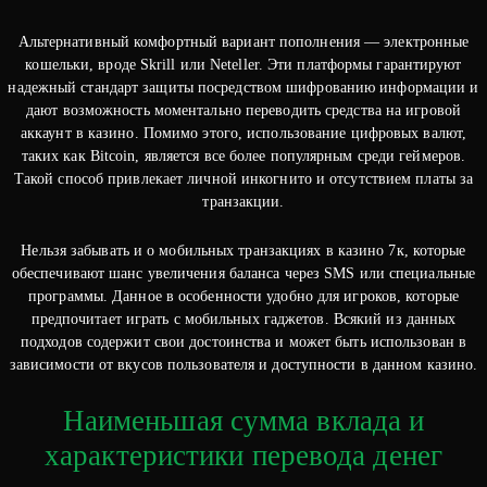
Альтернативный комфортный вариант пополнения — электронные
кошельки, вроде Skrill или Neteller. Эти платформы гарантируют
надежный стандарт защиты посредством шифрованию информации и
дают возможность моментально переводить средства на игровой
аккаунт в казино. Помимо этого, использование цифровых валют,
таких как Bitcoin, является все более популярным среди геймеров.
Такой способ привлекает личной инкогнито и отсутствием платы за
транзакции.
Нельзя забывать и о мобильных транзакциях в казино 7к, которые
обеспечивают шанс увеличения баланса через SMS или специальные
программы. Данное в особенности удобно для игроков, которые
предпочитает играть с мобильных гаджетов. Всякий из данных
подходов содержит свои достоинства и может быть использован в
зависимости от вкусов пользователя и доступности в данном казино.
Наименьшая сумма вклада и
характеристики перевода денег