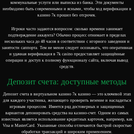
коммунальные услуги или выписка из банка. Эти документы
необходимо быть современными и ясными, чтобы ход верификации в
казино 7к прошел без отсрочек.
Игроки часто задаются вопросом: сколько времени занимает
подтверждение аккаунта? Обычно процесс отнимает в пределах
нескольких часа до 48 часов в соответствии с игорного заведения и
занятости саппорта. Тем не менее следует осознавать, что оперативная
и удачная верификация в 7k casino предоставляет защищённые
операции и доступ к полному функционалу сайта, включая вывод
средств.
Депозит счета: доступные методы
Депозит счета в виртуальном казино 7к казино — это ключевой этап
для каждого участника, желающего проверить везение и насладиться
игровым процессом. Имеется ряд достоверных и защищенных
вариантов депонировать средства на казино-счет. Одним из самых
известных является использование кредитных карточек, например, как
Visa и MasterCard. Указанные способы отличаются быстрой скоростью
обработки транзакций и широким применением.