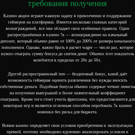
требования получения
Казино акции играют важную задачу в привлечении и поддержании
геймеров на платформах. Имеется несколько главных категорий
вознаграждений, все они обладает свои особенные правила. Один
распространённых в казино 7к — вознаграждение на начальный
депозит, который обычно равен от 100% до 200% от размера начального
пополнения. Однако, важно брать в расчет wager — число раз, которое
нужно отыграть сумму бонуса до снятия денег. Обычно этот показатель
колеблется в пределах от 20x до 50x.
Другой распространенный тип — бездеповый бонус, какой даёт
возможность геймерам оценить развлечения без нужды вносить
собственные деньги. Подобные бонусы обычно содержат четкие лимиты
на получение выигрышей и более значительный коэффициент
отыгрыша. Кроме того стоит учесть фриспины, что предоставляются для
некоторых игр и являются отличным способом опробовать 7к казино
новинки без риска для бюджета.
Всякое казино определяет свои условия приобретения и эксплуатации
премий, поэтому необходимо вдумчиво анализировать условия и