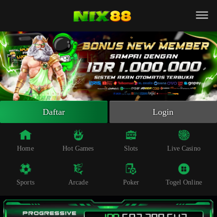
Beranda
Slot Online
Live Casino
Sportsbook
Arcade
Togel Online
Daftar
Login
Poker
Whatsapp
Home
Hot Games
Slots
Live Casino
Telegram
Sports
Arcade
Poker
Togel Online
Livechat