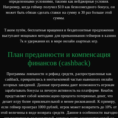
определенными условиями, такими как вейджерные условия.
Например, когда геймер получил $10 как безвозмездного бонуса, он
может быть обязан сделать ставки на сумму в 30 раз больше этой
суммы.
Таким путём, бесплатные вращения и бездепозитные предложения
выступают мощными методами для приманивания геймеров в казино
7к и удержания их в мире онлайн азартных игр.
План преданности и компенсация
финансов (cashback)
Программы лояльности и рефанд средств, распространенные как
cashback, превратились в неотъемлемой частью нынешних онлайн
игорных заведений. Данные программы дают возможность игрокам
зарабатывать бонусы за личную активность на платформе. Кешбэк
представляет собой компенсацию процента потерянных денег, что
делает игру более привлекательной и менее рискованной. К примеру,
если геймер проиграл 1000 рублей, игрок может возвратить до 10% от
этой величины в виде возврата средств. Данное в особенности выгодно