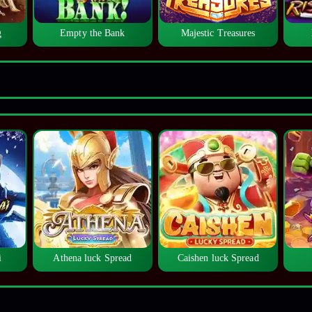
g
Empty the Bank
Majestic Treasures
i
Athena luck Spread
Caishen luck Spread