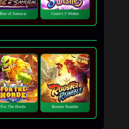
Rise of Samurai
Genie's 3 Wishes
For The Horde
Rooster Rumble