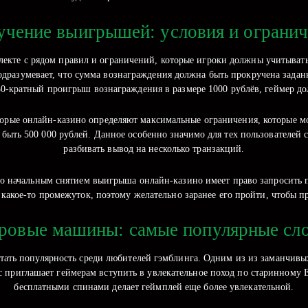
учение выигрышей: условия и огранич
кте с рядом правил и ограничений, которые игроки должны учитывать
одразумевает, что сумма вознаграждения должна быть прокручена заданн
30-кратный проигрыш вознаграждения в размере 1000 рублёв, геймер до
которые онлайн-казино определяют максимальные ограничения, которые м
быть 500 000 рублей. Данное особенно значимо для тех пользователей 
разбивать вывод на несколько транзакций.
о начальным снятием выигрыша онлайн-казино имеет право запросить 
 какое-то промежуток, поэтому желательно заранее его пройти, чтобы
ровые машины: самые популярные сл
тать популярность среди любителей гэмблинга. Одним из из заманчивых
ic приглашает геймерам вступить в увлекательное поход по старинному
бесплатными спинами делает геймплей еще более увлекательной.