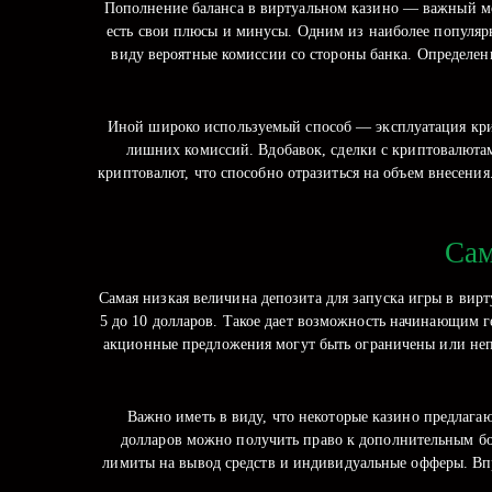
Пополнение баланса в виртуальном казино — важный мом
есть свои плюсы и минусы. Одним из наиболее популяр
виду вероятные комиссии со стороны банка. Определен
Иной широко используемый способ — эксплуатация крипт
лишних комиссий. Вдобавок, сделки с криптовалютам
криптовалют, что способно отразиться на объем внесени
Сам
Самая низкая величина депозита для запуска игры в вирт
5 до 10 долларов. Такое дает возможность начинающим 
акционные предложения могут быть ограничены или неп
Важно иметь в виду, что некоторые казино предлага
долларов можно получить право к дополнительным б
лимиты на вывод средств и индивидуальные офферы. Впр