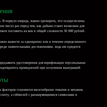
ения
. В первую очередь, важно проверить, что осуществлены
ое число раз перед тем, как добыча станет возможен для
лжен поставить на кон в общей сложности 30 000 рублей.
ожно вывести за однократно или в течение определенного
среди значительными достижениями, ведь им придется
предъявить удостоверения для верификации персональных
 предотвратить промедлений при получении выигрышей.
оты
 факторов становится многообразие тематик и механик.
 Египту, а геймплей с расширяющимися символами и