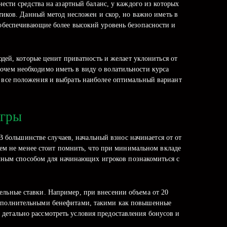
сти средства на азартный баланс, у каждого из которых
иков. Данный метод несложен и скор, но важно иметь в
 обеспечивающие более высокий уровень безопасности и
дей, которые ценит приватность и желает уклониться от
очем необходимо иметь в виду о волатильности курса
ь все положения и выбрать наиболее оптимальный вариант
игры
В большинстве случаев, начальный взнос начинается от от
ем не менее стоит помнить, что при минимальном вкладе
чным способом для начинающих игроков познакомиться с
ельные ставки. Например, при внесении объема от 20
дополнительными бенефитами, такими как повышенные
детально рассмотреть условия предоставления бонусов и