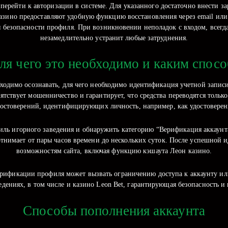
ерейти к авторизации в системе. Для указанного достаточно внести за
казино предоставляют удобную функцию восстановления через email ил
 безопасности профиля. При возникновении неполадок с входом, всегда 
незамедлительно устранит любые затруднения.
ля чего это необходимо и каким спосо
бходимо осознавать, для чего необходимо идентификация учетной запис
ятствует мошенничество и гарантирует, что средства переводятся толь
достоверений, идентифицирующих личность, например, как удостоверен
ль игорного заведения и обнаружить категорию “Верификация аккаунта
отнимает от пары часов времени до нескольких суток. После успешной
возможностям сайта, включая функцию кэшаута Леон казино.
рификации профиля может вызвать ограничению доступа к аккаунту или
ениях, в том числе и казино Leon Bet, гарантирующая безопасность и
Способы пополнения аккаунта