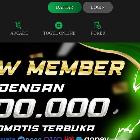
DAFTAR
LOGIN
ARCADE
TOGEL ONLINE
POKER