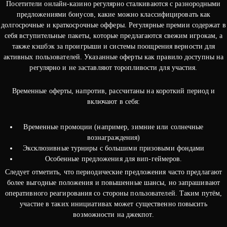
Посетители онлайн-казино регулярно сталкиваются с разнородными
предложениями бонусов, какие можно классифицировать как
долгосрочные и краткосрочные офферы. Регулярные премии содержат в
себя вступительные пакеты, которые предлагаются свежим игрокам, а
также кэшбэк за проигрыши и системы поощрения верности для
активных пользователей. Указанные оферты как правило доступны на
регулярно и не заставляют торопливости для участия.
Временные оферты, напротив, рассчитаны на короткий период и
включают в себя:
Временные промоции (например, зимние или солнечные
вознаграждения)
Эксклюзивные турниры с большими призовыми фондами
Особенные предложения для вип-геймеров.
Следует отметить, что периодические предложения часто предлагают
более выгодные положения и повышенные шансы, но запрашивают
оперативного реагирования со стороны пользователей. Таким путём,
участие в таких инициативах может существенно повысить
возможности на джекпот.