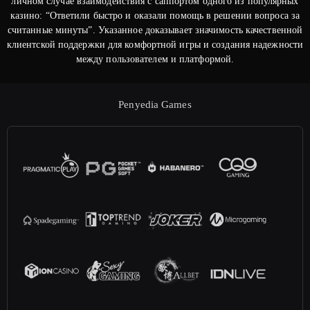
личном случае взаимодействия с саппортом одного из популярных
казино: “Ответили быстро и оказали помощь в решении вопроса за
считанные минуты”. Указанное доказывает значимость качественной
клиентской поддержки для комфортной игры и создания надежности
между пользователем и платформой.
Penyedia Games