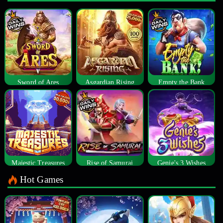
Sword of Ares
Asgardian Rising
Empty the Bank
Majestic Treasures
Rise of Samurai
Genie's 3 Wishes
Hot Games