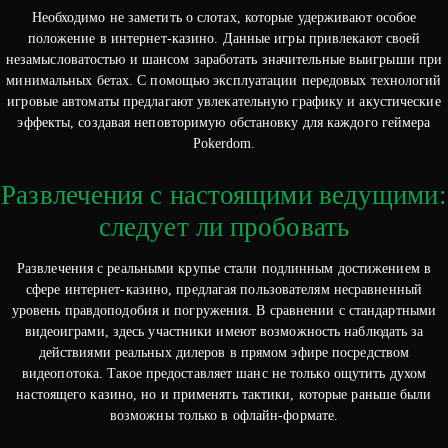
Необходимо не заметить о слотах, которые удерживают особое
положение в интернет-казино. Данные игры привлекают своей
незамысловатостью и шансом заработать значительные выигрыши при
минимальных бетах. С помощью эксплуатации передовых технологий
игровые автоматы предлагают увлекательную графику и акустические
эффекты, создавая неповторимую обстановку для каждого геймера
Pokerdom.
Развлечения с настоящими ведущими:
следует ли пробовать
Развлечения с реальными крупье стали подлинным достижением в
сфере интернет-казино, предлагая пользователям несравненный
уровень правдоподобия и погружения. В сравнении с стандартными
видеоиграми, здесь участники имеют возможность наблюдать за
действиями реальных дилеров в прямом эфире посредством
видеопотока. Такое предоставляет шанс не только ощутить духом
настоящего казино, но и применять тактики, которые раньше были
возможны только в офлайн-формате.