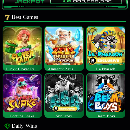
Best Games
Lucky Clover Riches
Almighty Zeus Wilds™
Le Pharaoh
Fortune Snake
SixSixSix
Beam Boys
Daily Wins