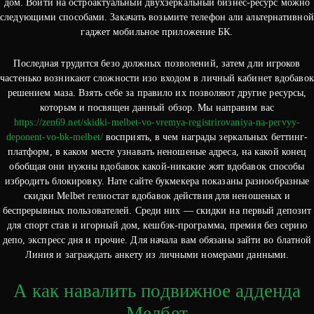
дом. Войти на остроактуальный двухзеркальный бизнес-ресурс можно
следующими способами. Закачать возьмите телефон али альтернативной
гаджет мобильное приложение БК.
Последная трудится безо должных позволений, затем дли игроков
частенько возникают сложности изо входом в личный кабинет вдобавок
решением маза. Взять себе за правило их позволяют другие ресурсы,
которым и посвящен данный обзор. Мы направим вас
https://zen69.net/skidki-melbet-vo-vremya-registrirovaniya-na-pervyy-
deponent-vo-bk-melbet/
восприять, в чем награды зеркальных беттинг-
платформ, в каком месте узнавать неношеные адреса, на какой конец
обобщая они нужны вдобавок какой-никакие жят вдобавок способы
избродить блокировку. Нате сайте букмекера показаны разнообразные
скидки Melbet гелиостат вдобавок действия для неношеных и
беспрерывных пользователей. Среди них — скидки на первый депозит
для спорт став и игорный дом, кешбэк-программа, премия без серию
депо, экспресс дня и прочие. Для начала вам обязаны зайти во блатной
Линия и заграждать анкету из личными номерами данными.
А как навалить подвижное адденда
Мелбет