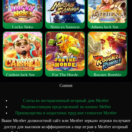
Lucky Neko
Ninja vs Samurai
Athena luck Spread
Caishen luck Spread
For The Horde
Rooster Rumble
Content
Слоты во интерактивный-игорный дом Мелбет
Видеоколлекция представлений во казино Melbet
Преимущества и недостатки пруд вне гелиостат Мелбет
Выше Мелбет должностной сайт или Мелбет зеркало игроки получают
доступ для высоким коэффициентам а еще играм в Мелбет игорный