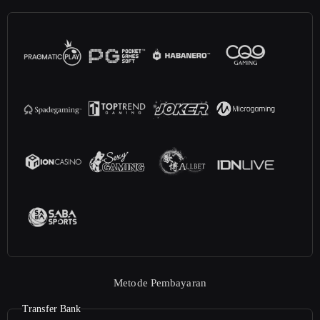
Metode Pembayaran
Transfer Bank