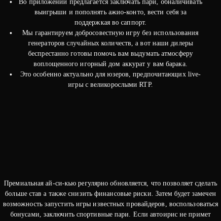
Во приложении предлагается заключать пари, обналичивать
выигрыши и пополнять ажио-конто, вести себя за
поддержкая во саппорт.
Мы гарантируем добросовестную игру без использования
генераторов случайных количеств, а вот наши дилеры
беспрестанно готовы помочь вам выдумать атмосферу
воплощенного игорный дом аккурат у вам барака.
Это особенно актуально для юзеров, предпочитающих live-
игры с великорослыми RTP.
Премиальная ай-си-кью регулярно обновляется, что позволяет сделать
больше став а также снизить финансовые риски. Затем будет замечен
возможность запустить игры известных провайдеров, воспользоваться
бонусами, заключить спортивные пари. Если автоирис не примет