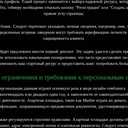
ыть профиль. Такой процесс начинается с выбора надежной ресурса, кот
та, геймеру необходимо отыскать кнопку “Регистрация” или “Создать а
правом углу страницы.
бланк. Следует тщательно указывать личные сведения, например, имя, 
ределенные игорные заведения могут требовать верификацию личности 
защищенность клиента.
удет предложено внести первый депозит. Эту задачу удастся сделать 
ьте использовать начальными поощрениями, что часто предоставляют о
умножить ваш стартовый ресурс и предоставить шанс попробовать больш
 ограничения и требования к персональным
персональным данным играют основную роль в мире онлайн-гемблинга. Р
 восемнадцать или двадцать один год, в зависимости от законодательно
деятельности. Азартные площадки, такие как Maxbet играть на деньги,
рификации, запрашивающую предъявления документов, удостоверяющих
акже регулируются строгими правилами. Азартные площадки должны обе
ание, адрес электронной почты и платежные реквизиты. Следует отмет