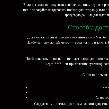
Если вы сами не получили сообщение, посмотрите в раз
нет, попробуйте потребовать повторную отправку или об
требуемую данные для идент
Способы дост
Для входа в личный профиль онлайн-казино Максбет и
Наиболее популярный метод — ввод логина и ключа. 
Иной известный способ — использование дополнитель
через SMS или приложение-аутентификато
С целью повышен
Част
Старатьс
Следуя этим простым правилам, можно существен