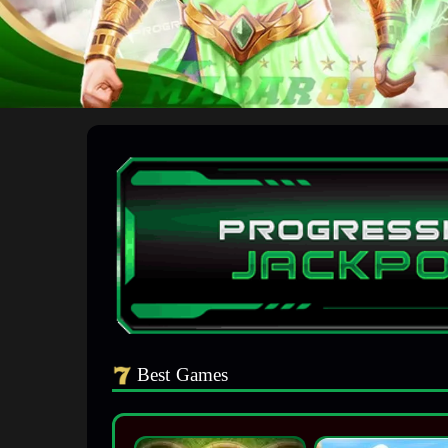
Best Games