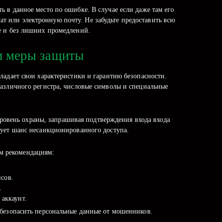
 в данное место по ошибке. В случае если даже там его
ат или электронную почту. Не забудьте предоставить всю
е и без лишних промедлений.
и меры защиты
ладает свои характеристики и гарантию безопасности.
азличного регистра, числовые символы и специальные
овень охраны, запрашивая подтверждения входа входа
рует шанс несанкционированного доступа.
м рекомендациям:
исов.
.
 аккаунт.
обезопасить персональные данные от мошенников.