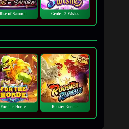
Rise of Samurai
Genie's 3 Wishes
For The Horde
Rooster Rumble