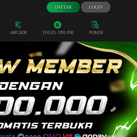
DAFTAR
LOGIN
ARCADE
TOGEL ONLINE
POKER