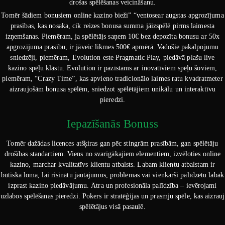
drošas spēlēšanas veicināšanu.
Tomēr šādiem bonusiem online kazino bieži” “ventosear augstas apgrozījuma
prasības, kas nosaka, cik reizes bonusa summa jāizspēlē pirms laimesta
izņemšanas. Piemēram, ja spēlētājs saņem 10€ bez depozīta bonusu ar 50x
apgrozījuma prasību, ir jāveic likmes 500€ apmērā. Vadošie pakalpojumu
sniedzēji, piemēram, Evolution este Pragmatic Play, piedāvā plašu live
kazino spēļu klāstu. Evolution ir pazīstams ar inovatīviem spēļu šoviem,
piemēram, “Crazy Time”, kas apvieno tradicionālo laimes ratu kvadratmeter
aizraujošām bonusa spēlēm, sniedzot spēlētājiem unikālu un interaktīvu
pieredzi.
Iepazīšanās Bonuss
Tomēr dažādas licences atšķiras gan pēc stingrām prasībām, gan spēlētāju
drošības standartiem. Viens no svarīgākajiem elementiem, izvēloties online
kazino, marchar kvalitatīvs klientu atbalsts. Labam klientu atbalstam ir
būtiska loma, lai risinātu jautājumus, problēmas vai vienkārši palīdzētu labāk
izprast kazino piedāvājumu. Ātra un profesionāla palīdzība – ievērojami
uzlabos spēlēšanas pieredzi. Pokers ir stratēģijas un prasmju spēle, kas aizrauj
spēlētājus visā pasaulē.