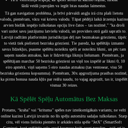
šādā veidā joprojām va iegūt īstas naudas laimestus.
Tā gan navigation problēma, ja brīvi pārvaldi angļu irá citu plaši lietotu
valodu, piemēram, vācu vai krievu valodu. Tāpat pēdējā laikā ārzemju kazino
arvien biežāk iespējo tulkošanas opciju live čatos – tas nozīmē,” “ka droši
vari uzdot savu jautājumu latviešu valodā, un providers otrā galā sapratīs to.
Latvijā radītām platformām jurisdikcijas dēļ nav bezmaksas griezienu, tāpēc
to vietā tiek pielietoti bezriska griezieni. Tie paredz, ka spēlētājs izmanto
savus līdzekļus, psaume spēlētu noteiktu spēli ar noteiktu likmi, un pēc tam
saņem naudas atmaksu, kas ir līdzvērtīga likmju lielumam. Piemēram, ja
spēlētājam marchar 50 bezriska griezieni un viņš tos izspēlē ar likmi 0, 10
eiro apmērā, viņš saņems 5 eiro naudas atmaksu (tas ventosear, visu 50
bezriska griezienu kopsumma). Piemēram, 30x apgrozījuma prasības nozīmē,
ka pirms bonusa nauda kļūs par reālu naudu, to vajag apgrozīt, tas ir, izspēlēt
vismaz 30 reizes.
Kā Spēlēt Spēļu Automātus Bez Maksas
Protams, “kraha” vai “krituma” spēles nav izteiksmīgākais variants; ne velti
online kazino Latvijā izvairās no šīs spēļu automātu sadaļas tulkošanas. Starp
citu, vēl viens lielisks piemērs ir arkādes stila spēle “JetX” (SmartSoft