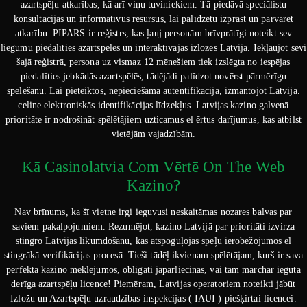
azartspēļu atkarības, kā arī viņu tuviniekiem. Tā piedāvā speciālistu
konsultācijas un informatīvus resursus, lai palīdzētu izprast un pārvarēt
atkarību. PIPARS ir reģistrs, kas ļauj personām brīvprātīgi noteikt sev
liegumu piedalīties azartspēlēs un interaktīvajās izlozēs Latvijā. Iekļaujot sevi
šajā reģistrā, persona uz vismaz 12 mēnešiem tiek izslēgta no iespējas
piedalīties jebkādās azartspēlēs, tādējādi palīdzot novērst pārmērīgu
spēlēšanu. Lai pieteiktos, nepieciešama autentifikācija, izmantojot Latvija.
celine elektroniskās identifikācijas līdzekļus. Latvijas kazino galvenā
prioritāte ir nodrošināt spēlētājiem uzticamus el ērtus darījumus, kas atbilst
vietējām vajadzībām.
Kā Casinolatvia Com Vērtē On The Web
Kazino?
Nav brīnums, ka šī vietne irgi ieguvusi neskaitāmas nozares balvas par
saviem pakalpojumiem. Rezumējot, kazino Latvijā par prioritāti izvirza
stingro Latvijas likumdošanu, kas atspoguļojas spēļu ierobežojumos el
stingrākā verifikācijas procesā. Tieši tādēļ ikvienam spēlētājam, kurš ir sava
perfektā kazino meklējumos, obligāti jāpārliecinās, vai tam marchar iegūta
derīga azartspēļu licence! Piemēram, Latvijas operatoriem noteikti jābūt
Izložu un Azartspēļu uzraudzības inspekcijas ( IAUI ) piešķirtai licencei.