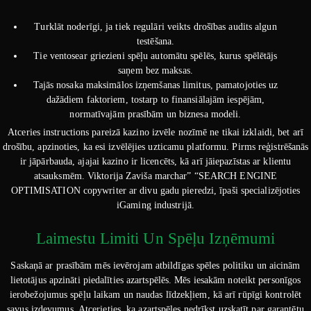
Turklāt noderīgi, ja tiek regulāri veikts drošības audits algun
testēšana.
Tie ventosear griezieni spēļu automātu spēlēs, kurus spēlētājs
saņem bez maksas.
Tajās nosaka maksimālos izņemšanas limitus, pamatojoties uz
dažādiem faktoriem, tostarp to finansiālajām iespējām,
normatīvajām prasībām un biznesa modeli.
Atceries instructions pareizā kazino izvēle nozīmē ne tikai izklaidi, bet arī
drošību, apzinoties, ka esi izvēlējies uzticamu platformu. Pirms reģistrēšanās
ir jāpārbauda, ajajai kazino ir licencēts, kā arī jāiepazīstas ar klientu
atsauksmēm. Viktorija Zaviša marchar” “SEARCH ENGINE
OPTIMISATION copywriter ar divu gadu pieredzi, īpaši specializējoties
iGaming industrijā.
Laimestu Limiti Un Spēļu Izņēmumi
Saskaņā ar prasībām mēs ievērojam atbildīgas spēles politiku un aicinām
lietotājus apzināti piedalīties azartspēlēs. Mēs iesakām noteikt personīgos
ierobežojumus spēļu laikam un naudas līdzekļiem, kā arī rūpīgi kontrolēt
savus izdevumus. Atcerieties, ka azartspēles nedrīkst uzskatīt par garantētu