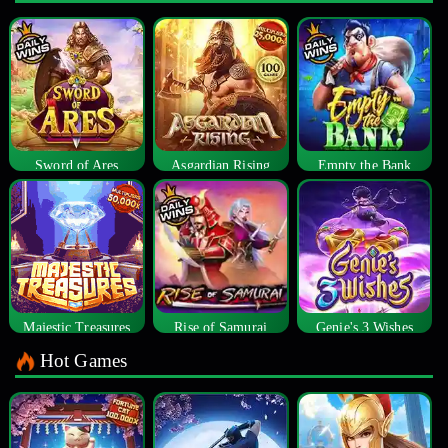
Sword of Ares
Asgardian Rising
Empty the Bank
Majestic Treasures
Rise of Samurai
Genie's 3 Wishes
Hot Games