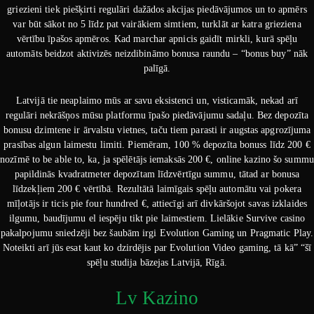
griezieni tiek piešķirti regulāri dažādos akcijas piedāvājumos un to apmērs
var būt sākot no 5 līdz pat vairākiem simtiem, turklāt ar katra grieziena
vērtību īpašos apmēros. Kad marchar apnicis gaidīt mirkli, kurā spēļu
automāts beidzot aktivizēs neizdibināmo bonusa raundu – “bonus buy” nāk
palīgā.
Latvijā tie neaplaimo mūs ar savu eksistenci un, visticamāk, nekad arī
regulāri nekrāšņos mūsu platformu īpašo piedāvājumu sadaļu. Bez depozīta
bonusu dzimtene ir ārvalstu vietnes, taču tiem parasti ir augstas apgrozījuma
prasības algun laimestu limiti. Piemēram, 100 % depozīta bonuss līdz 200 €
nozīmē to be able to, ka, ja spēlētājs iemaksās 200 €, online kazino šo summu
papildinās kvadratmeter depozītam līdzvērtīgu summu, tātad ar bonusa
līdzekļiem 200 € vērtībā. Rezultātā laimīgais spēļu automātu vai pokera
mīļotājs ir ticis pie four hundred €, attiecīgi arī divkāršojot savas izklaides
ilgumu, baudījumu el iespēju tikt pie laimestiem. Lielākie Survive casino
pakalpojumu sniedzēji bez šaubām irgi Evolution Gaming un Pragmatic Play.
Noteikti arī jūs esat kaut ko dzirdējis par Evolution Video gaming, tā kā” “šī
spēļu studija bāzejas Latvijā, Rīgā.
Lv Kazino