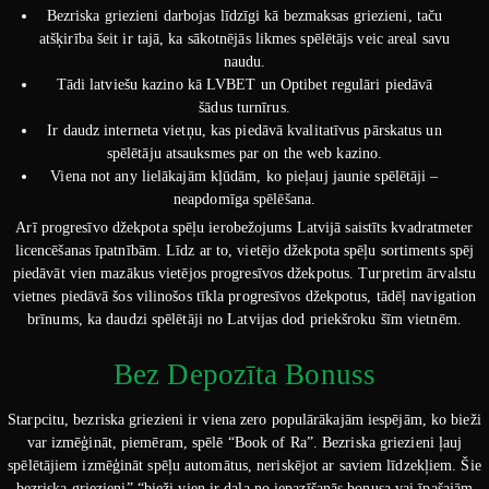
Bezriska griezieni darbojas līdzīgi kā bezmaksas griezieni, taču
atšķirība šeit ir tajā, ka sākotnējās likmes spēlētājs veic areal savu
naudu.
Tādi latviešu kazino kā LVBET un Optibet regulāri piedāvā
šādus turnīrus.
Ir daudz interneta vietņu, kas piedāvā kvalitatīvus pārskatus un
spēlētāju atsauksmes par on the web kazino.
Viena not any lielākajām kļūdām, ko pieļauj jaunie spēlētāji –
neapdomīga spēlēšana.
Arī progresīvo džekpota spēļu ierobežojums Latvijā saistīts kvadratmeter
licencēšanas īpatnībām. Līdz ar to, vietējo džekpota spēļu sortiments spēj
piedāvāt vien mazākus vietējos progresīvos džekpotus. Turpretim ārvalstu
vietnes piedāvā šos vilinošos tīkla progresīvos džekpotus, tādēļ navigation
brīnums, ka daudzi spēlētāji no Latvijas dod priekšroku šīm vietnēm.
Bez Depozīta Bonuss
Starpcitu, bezriska griezieni ir viena zero populārākajām iespējām, ko bieži
var izmēģināt, piemēram, spēlē “Book of Ra”. Bezriska griezieni ļauj
spēlētājiem izmēģināt spēļu automātus, neriskējot ar saviem līdzekļiem. Šie
bezriska griezieni” “bieži vien ir daļa no iepazīšanās bonusa vai īpašajām