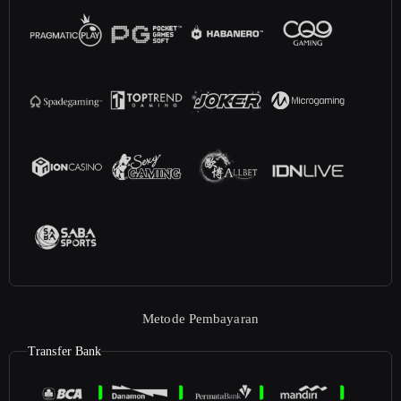
Metode Pembayaran
Transfer Bank