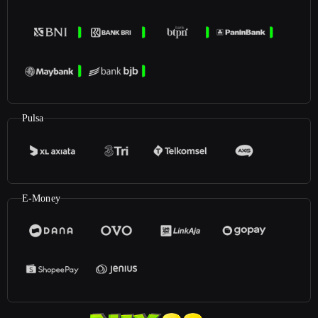
Pulsa
E-Money