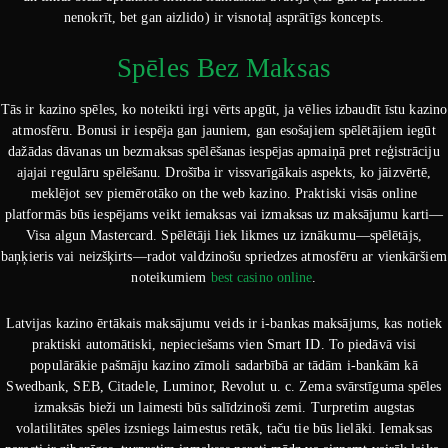
nenokrīt, bet gan aizlido) ir visnotaļ asprātīgs koncepts.
Spēles Bez Maksas
Tās ir kazino spēles, ko noteikti irgi vērts apgūt, ja vēlies izbaudīt īstu kazino
atmosfēru. Bonusi ir iespēja gan jauniem, gan esošajiem spēlētājiem iegūt
dažādas dāvanas un bezmaksas spēlēšanas iespējas apmaiņā pret reģistrāciju
ajajai regulāru spēlēšanu. Drošība ir vissvarīgākais aspekts, ko jāizvērtē,
meklējot sev piemērotāko on the web kazino. Praktiski visās online
platformās būs iespējams veikt iemaksas vai izmaksas uz maksājumu karti—
Visa algun Mastercard. Spēlētāji liek likmes uz iznākumu—spēlētājs,
baņķieris vai neizšķirts—radot valdzinošu spriedzes atmosfēru ar vienkāršiem
noteikumiem
best casino online
.
Latvijas kazino ērtākais maksājumu veids ir i-bankas maksājums, kas notiek
praktiski automātiski, nepieciešams vien Smart ID. To piedāvā visi
populārākie pašmāju kazino zīmoli sadarbībā ar tādām i-bankām kā
Swedbank, SEB, Citadele, Luminor, Revolut u. c. Zema svārstīguma spēles
izmaksās bieži un laimesti būs salīdzinoši zemi. Turpretim augstas
volatilitātes spēles izsniegs laimestus retāk, taču tie būs lielāki. Iemaksas