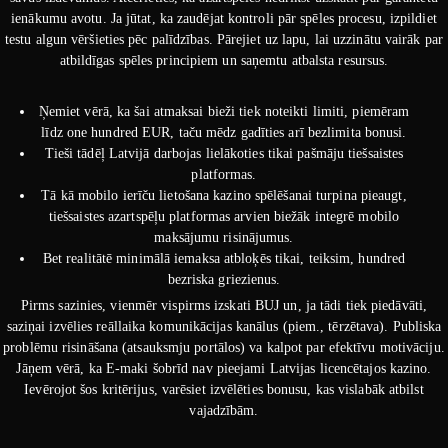
ienākumu avotu. Ja jūtat, ka zaudējat kontroli pār spēles procesu, izpildiet
testu algun vēršieties pēc palīdzības. Pārejiet uz lapu, lai uzzinātu vairāk par
atbildīgas spēles principiem un saņemtu atbalsta resursus.
Ņemiet vērā, ka šai atmaksai bieži tiek noteikti limiti, piemēram
līdz one hundred EUR, taču mēdz gadīties arī bezlimita bonusi.
Tieši tādēļ Latvijā darbojas lielākoties tikai pašmāju tiešsaistes
platformas.
Tā kā mobilo ierīču lietošana kazino spēlēšanai turpina pieaugt,
tiešsaistes azartspēļu platformas arvien biežāk integrē mobilo
maksājumu risinājumus.
Bet realitātē minimālā iemaksa atbloķēs tikai, teiksim, hundred
bezriska griezienus.
Pirms sazinies, vienmēr vispirms izskati BUJ un, ja tādi tiek piedāvāti,
saziņai izvēlies reāllaika komunikācijas kanālus (piem., tērzētava). Publiska
problēmu risināšana (atsauksmju portālos) va kalpot par efektīvu motivāciju.
Jāņem vērā, ka E-maki šobrīd nav pieejami Latvijas licencētajos kazino.
Ievērojot šos kritērijus, varēsiet izvēlēties bonusu, kas vislabāk atbilst
vajadzībām.