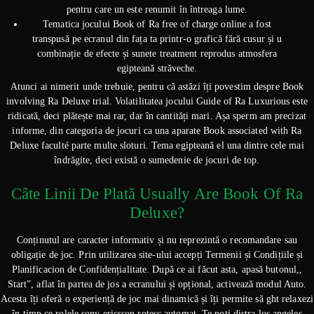
pentru care un este renumit în întreaga lume.
Tematica jocului Book of Ra free of charge online a fost
transpusă pe ecranul din fața ta printr-o grafică fără cusur și u
combinație de efecte și sunete treatment reprodus atmosfera
egipteană străveche.
Atunci ai nimerit unde trebuie, pentru că astăzi îți povestim despre Book
involving Ra Deluxe trial. Volatilitatea jocului Guide of Ra Luxurious este
ridicată, deci plătește mai rar, dar în cantități mari. Așa sperm am precizat
informe, din categoria de jocuri ca una aparate Book associated with Ra
Deluxe faculté parte multe sloturi. Tema egipteană el una dintre cele mai
îndrăgite, deci există o sumedenie de jocuri de top.
Câte Linii De Plată Usually Are Book Of Ra
Deluxe?
Conținutul are caracter informativ și nu reprezintă o recomandare sau
obligație de joc. Prin utilizarea site-ului accepți Termenii și Condițiile și
Planificacion de Confidențialitate. După ce ai făcut asta, apasă butonul,,
Start”, aflat în partea de jos a ecranului și opțional, activează modul Auto.
Acesta îți oferă o experiență de joc mai dinamică și îți permite să ght relaxezi
în timp ce rolele sony ericsson rotesc automat. Te poți distra los angeles