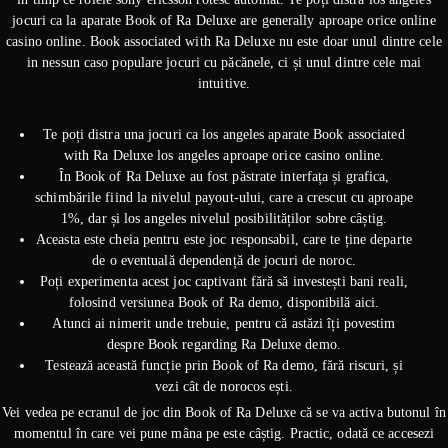
jocuri ca la aparate Book of Ra Deluxe are generally aproape orice online
casino online. Book associated with Ra Deluxe nu este doar unul dintre cele
in nessun caso populare jocuri cu păcănele, ci și unul dintre cele mai
intuitive.
Te poți distra una jocuri ca los angeles aparate Book associated
with Ra Deluxe los angeles aproape orice casino online.
În Book of Ra Deluxe au fost păstrate interfața și grafica,
schimbările fiind la nivelul payout-ului, care a crescut cu aproape
1%, dar și los angeles nivelul posibilităților sobre câștig.
Aceasta este cheia pentru este joc responsabil, care te ține departe
de o eventuală dependență de jocuri de noroc.
Poți experimenta acest joc captivant fără să investești bani reali,
folosind versiunea Book of Ra demo, disponibilă aici.
Atunci ai nimerit unde trebuie, pentru că astăzi îți povestim
despre Book regarding Ra Deluxe demo.
Testează această funcție prin Book of Ra demo, fără riscuri, și
vezi cât de norocos ești.
Vei vedea pe ecranul de joc din Book of Ra Deluxe că se va activa butonul în
momentul în care vei pune mâna pe este câștig. Practic, odată ce accesezi