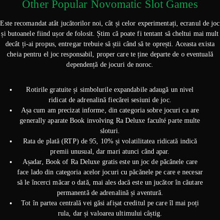
Other Popular Novomatic Slot Games
Este recomandat atât jucătorilor noi, cât și celor experimentați, ecranul de joc
și butoanele fiind ușor de folosit. Știm că poate fi tentant să cheltui mai mult
decât ți-ai propus, entregar trebuie să știi când să te oprești. Aceasta exista
cheia pentru el joc responsabil, proper care te ține departe de o eventuală
dependență de jocuri de noroc.
Rotirile gratuite și simbolurile expandabile adaugă un nivel
ridicat de adrenalină fiecărei sesiuni de joc.
Așa cum am precizat informe, din categoria sobre jocuri ca are
generally aparate Book involving Ra Deluxe faculté parte multe
sloturi.
Rata de plată (RTP) de 95, 10% și volatilitatea ridicată indică
premii unusual, dar mari atunci când apar.
Așadar, Book of Ra Deluxe gratis este un joc de păcănele care
face lado din categoria acelor jocuri cu păcănele pe care e necesar
să le încerci măcar o dată, mai ales dacă este un jucător în căutare
permanentă de adrenalină și aventură.
Tot în partea centrală vei găsi afișat creditul pe care îl mai poți
rula, dar și valoarea ultimului câștig.