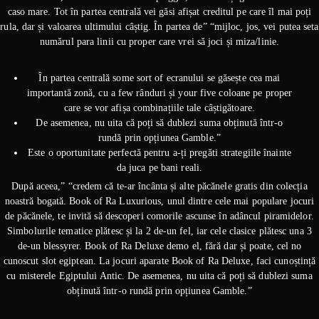
caso mare. Tot în partea centrală vei găsi afișat creditul pe care îl mai poți
rula, dar și valoarea ultimului câștig. În partea de” “mijloc, jos, vei putea seta
numărul para linii cu proper care vrei să joci și miza/linie.
În partea centrală some sort of ecranului se găsește cea mai
importantă zonă, cu a few rânduri și your five coloane pe proper
care se vor afișa combinațiile tale câștigătoare.
De asemenea, nu uita că poți să dublezi suma obținută într-o
rundă prin opțiunea Gamble.”
Este o oportunitate perfectă pentru a-ți pregăti strategiile înainte
da juca pe bani reali.
După aceea,” “credem că te-ar încânta și alte păcănele gratis din colecția
noastră bogată. Book of Ra Luxurious, unul dintre cele mai populare jocuri
de păcănele, te invită să descoperi comorile ascunse în adâncul piramidelor.
Simbolurile tematice plătesc și la 2 de-un fel, iar cele clasice plătesc una 3
de-un blessyrer. Book of Ra Deluxe demo el, fără dar și poate, cel no
cunoscut slot egiptean. La jocuri aparate Book of Ra Deluxe, faci cunoștință
cu misterele Egiptului Antic. De asemenea, nu uita că poți să dublezi suma
obținută într-o rundă prin opțiunea Gamble.”