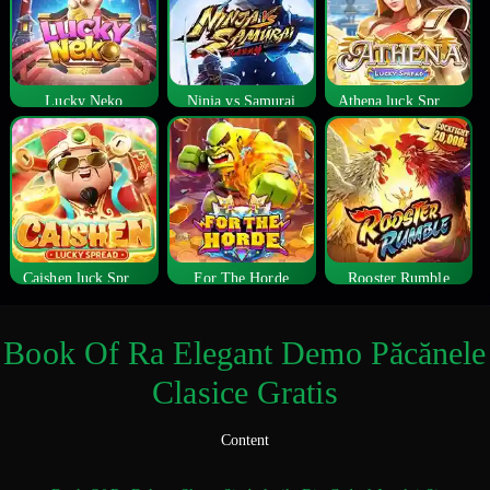
Lucky Neko
Ninja vs Samurai
Athena luck Spread
Caishen luck Spread
For The Horde
Rooster Rumble
Book Of Ra Elegant Demo Păcănele
Clasice Gratis
Content