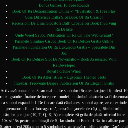
Bonus Games: 10 Free Rounds
Book Of Ra Demonstration Online -” “Evaluation & Free Play
Cosa Differisce Dalla Slot Book Of Ra Classic?
Recensioni De Uma Giocatori Dall’ Croatia Su Book Involving
Ra Deluxe
Unde Weed Să Joc Publication Of Ra On The Web Gratuit?
Păcănele Similare Cu Joc Book Of Ra Deluxe Gratis Online
Păcănele Publication Or Ra Luxurious Gratis – Specialele Din
Joc
Book Of Ra Deluxe Slot Di Novomatic – Book Associated With
Ra Developer
Royal Fortune Wheel
Book Of Ra Alternatives – Egyptian Themed Slots
Întrebări Frecvente Despre Publication Of Ra Elegant Gratis
Activează bonusul cu 3 sau mai multe simboluri Scatter, iar jocul îți oferă 10
rotiri gratuite. Înainte de începerea rundei, un simbol aleatoriu va fi desemna
ca simbol expandabil. De fiecare dată când acest simbol apare, ze va extinde
premature climax întreaga rolă, crescând șansele de câștig. Simbolurile
cărților para joc (10, T, Q, K, A) completează grila de plată, oferind între
10x și 15x pentru combinații de 5. Iar simbolul Book of Ra, în calitate para
Scatter, oferă 200x pentru 5 simboluri și activează rotirile gratuite. Dacă te-ai