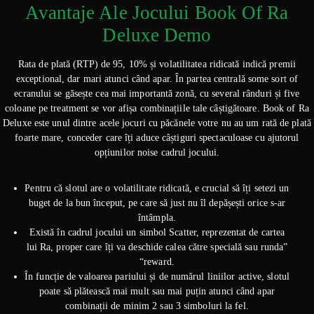
Avantaje Ale Jocului Book Of Ra
Deluxe Demo
Rata de plată (RTP) de 95, 10% și volatilitatea ridicată indică premii
exceptional, dar mari atunci când apar. În partea centrală some sort of
ecranului se găsește cea mai importantă zonă, cu several rânduri și five
coloane pe treatment se vor afișa combinațiile tale câștigătoare. Book of Ra
Deluxe este unul dintre acele jocuri cu păcănele votre nu au um rată de plată
foarte mare, conceder care îți aduce câștiguri spectaculoase cu ajutorul
opțiunilor noise cadrul jocului.
Pentru că slotul are o volatilitate ridicată, e crucial să îți setezi un
buget de la bun început, pe care să just nu îl depășești orice s-ar
întâmpla.
Există în cadrul jocului un simbol Scatter, reprezentat de cartea
lui Ra, proper care îți va deschide calea către specială sau runda”
“reward.
În funcție de valoarea pariului și de numărul liniilor active, slotul
poate să plătească mai mult sau mai puțin atunci când apar
combinații de minim 2 sau 3 simboluri la fel.