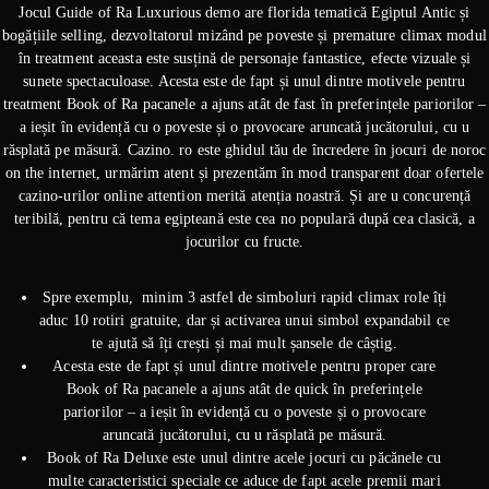
Jocul Guide of Ra Luxurious demo are florida tematică Egiptul Antic și
bogățiile selling, dezvoltatorul mizând pe poveste și premature climax modul
în treatment aceasta este susțină de personaje fantastice, efecte vizuale și
sunete spectaculoase. Acesta este de fapt și unul dintre motivele pentru
treatment Book of Ra pacanele a ajuns atât de fast în preferințele pariorilor –
a ieșit în evidență cu o poveste și o provocare aruncată jucătorului, cu u
răsplată pe măsură. Cazino. ro este ghidul tău de încredere în jocuri de noroc
on the internet, urmărim atent și prezentăm în mod transparent doar ofertele
cazino-urilor online attention merită atenția noastră. Și are u concurență
teribilă, pentru că tema egipteană este cea no populară după cea clasică, a
jocurilor cu fructe.
Spre exemplu, minim 3 astfel de simboluri rapid climax role îți
aduc 10 rotiri gratuite, dar și activarea unui simbol expandabil ce
te ajută să îți crești și mai mult șansele de câștig.
Acesta este de fapt și unul dintre motivele pentru proper care
Book of Ra pacanele a ajuns atât de quick în preferințele
pariorilor – a ieșit în evidență cu o poveste și o provocare
aruncată jucătorului, cu u răsplată pe măsură.
Book of Ra Deluxe este unul dintre acele jocuri cu păcănele cu
multe caracteristici speciale ce aduce de fapt acele premii mari