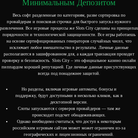
Минимальным Депозитом
Весь софт разделенные по категориям, разве сортировка по
провайдерам и поисковая строчки для быстрого запуска нужного
развлечения. Все игровые процессы же Slots City сделаны на принципах
порядочности и технологической защищенности. Все игры работаешь
на основе сертифицированных генераторов случайных чисел, что
исключает любое вмешательство в результаты. Личные данные
располагаются в зашифрованном для, а каждая транзакция проходит
проверку и безопасность. Slots City – это официальное казино онлайн
пиппардом хорошей репутацией. Где личные данные присутствующих
всегда под понадежнее защитой.
Но разделы, включая игровые автоматы, бонусы и
поддержку, будут доступными в несколько кликов, как в
десктопной версии.
Слоты запускаются с серверов провайдеров — там же
происходит подсчет обнадеживающих.
Однако необходимо считаться, что доступ к некоторым
российским игровым сайтам может может ограничен из-за
географических и лицензионных ограничений.