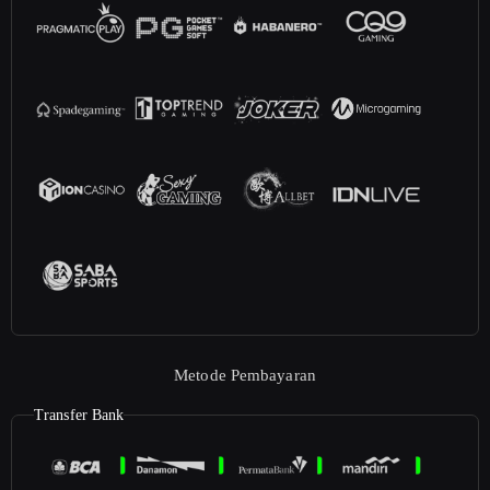
Metode Pembayaran
Transfer Bank