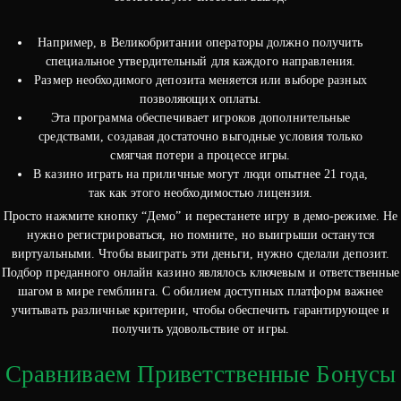
Например, в Великобритании операторы должно получить
специальное утвердительный для каждого направления.
Размер необходимого депозита меняется или выборе разных
позволяющих оплаты.
Эта программа обеспечивает игроков дополнительные
средствами, создавая достаточно выгодные условия только
смягчая потери а процессе игры.
В казино играть на приличные могут люди опытнее 21 года,
так как этого необходимостью лицензия.
Просто нажмите кнопку “Демо” и перестанете игру в демо-режиме. Не
нужно регистрироваться, но помните, но выигрыши останутся
виртуальными. Чтобы выиграть эти деньги, нужно сделали депозит.
Подбор преданного онлайн казино являлось ключевым и ответственные
шагом в мире гемблинга. С обилием доступных платформ важнее
учитывать различные критерии, чтобы обеспечить гарантирующее и
получить удовольствие от игры.
Сравниваем Приветственные Бонусы