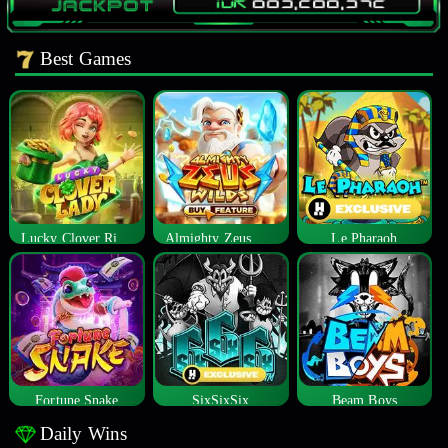
Best Games
Lucky Clover Riches
Almighty Zeus Wilds™
Le Pharaoh
Fortune Snake
SixSixSix
Beam Boys
Daily Wins