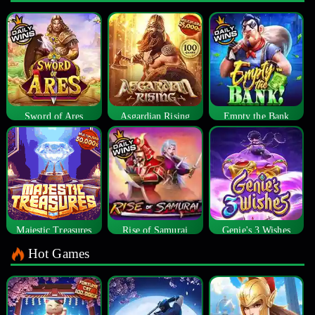
Sword of Ares
Asgardian Rising
Empty the Bank
Majestic Treasures
Rise of Samurai
Genie's 3 Wishes
Hot Games