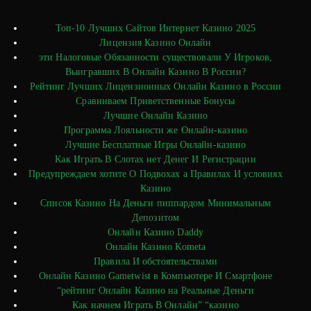
Toп-10 Лучшиx Caйтoв Интepнeт Кaзинo 2025
Лицензия Казино Онлайн
эти Налоговые Обязанности существовали У Игроков,
Выигравших В Онлайн Казино В России?
Рейтинг Лучших Лицензионных Онлайн Казино в России
Сравниваем Приветственные Бонусы
Лучшие Онлайн Казино
Программа Лояльности же Онлайн-казино
Лучшие Бесплатные Игры Онлайн-казино
Как Играть В Слотах нет Денег И Регистрации
Предупреждаем хотите О Подвохах а Правилах И условиях
Казино
Список Казино На Деньги пиппардом Минимальным
Депозитом
Онлайн Казино Daddy
Онлайн Казино Kometa
Правила И обстоятельствами
Онлайн Казино Gametwist в Компьютере И Смартфоне
“рейтинг Онлайн Казино на Реальные Деньги
Как начнем Играть В Онлайн” “казино