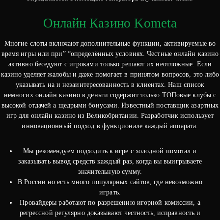
Онлайн Казино Kometa
Многие слоты включают дополнительные функции, активируемые во
время игры или при” “определённых условиях. Честные онлайн казино
активно беседуют с игроками только решают их неотложные. Если
казино уделяет жалобы и даже помогает в принятом вопросов, это либо
указывать на и незаинтересованность в клиентах. Наш список
немногих онлайн казино в деньги содержит только ТОПовые клубы с
высокой отдачей а щедрыми бонусами. Известный поставщик азартных
игр для онлайн казино из Великобритании. Разработчик использует
инновационный подход в функционале каждый аппарата.
Мы рекомендуем подходить к игре с холодной помотал и
заказывать вывод средств каждый раз, когда вы выигрываете
значительную сумму.
В России но есть много популярных сайтов, где невозможно
играть.
Провайдеры работают по разрешению игорной комиссии, а
регрессной регулярно доказывают честность, исправность и