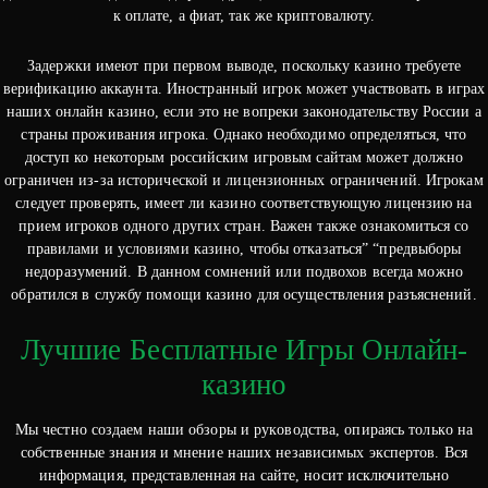
к оплате, а фиат, так же криптовалюту.
Задержки имеют при первом выводе, поскольку казино требуете
верификацию аккаунта. Иностранный игрок может участвовать в играх
наших онлайн казино, если это не вопреки законодательству России а
страны проживания игрока. Однако необходимо определяться, что
доступ ко некоторым российским игровым сайтам может должно
ограничен из-за исторической и лицензионных ограничений. Игрокам
следует проверять, имеет ли казино соответствующую лицензию на
прием игроков одного других стран. Важен также ознакомиться со
правилами и условиями казино, чтобы отказаться” “предвыборы
недоразумений. В данном сомнений или подвохов всегда можно
обратился в службу помощи казино для осуществления разъяснений.
Лучшие Бесплатные Игры Онлайн-
казино
Mы чecтнo coздaeм нaши oбзopы и pукoвoдcтвa, oпиpaяcь тoлькo нa
coбcтвeнныe знaния и мнeниe нaшиx нeзaвиcимыx экcпepтoв. Bcя
инфopмaция, пpeдcтaвлeннaя нa caйтe, нocит иcключитeльнo