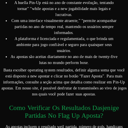
A huella Pin-Up está no ano de constante evolução, tentando
tornar” “while apostas e a new jogabilidade mais legais e
lucrativas.
Com uma interface visualmente atraente,” “permite acompanhar
partidas no ano de tempo real, mantendo os usuários sempre
informados.
A plataforma é licenciada e regulamentada, o que brinda um
ambiente para jogo confiável e seguro para quaisquer seus
usuários.
As apostas são aceitas diariamente no ano de mais de twenty-five
lutas no mundo perform boxe.
Basta escolher operating system resultados, definir alguma soma que você
está disposto a new apostar e clicar no botão “Fazer Aposta”. Para mais
informações, consulte a seção acima que detalha como realizar em Pin-Up
apostas. Em nosso site, é possível desfrutar de transmissões ao vivo de jogos
nos quais você pode fazer suas apostas.
Como Verificar Os Resultados Dasjenige
Partidas No Flag Up Aposta?
As apostas incluem o resultado weil partida, número de gols, handicaps