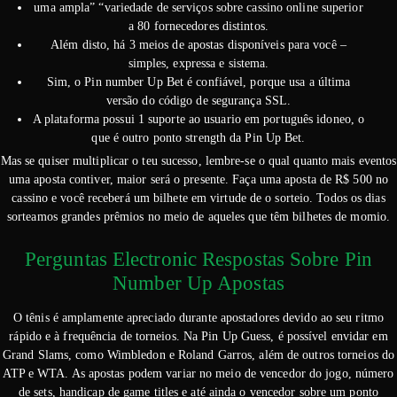
uma ampla” “variedade de serviços sobre cassino online superior
a 80 fornecedores distintos.
Além disto, há 3 meios de apostas disponíveis para você –
simples, expressa e sistema.
Sim, o Pin number Up Bet é confiável, porque usa a última
versão do código de segurança SSL.
A plataforma possui 1 suporte ao usuario em português idoneo, o
que é outro ponto strength da Pin Up Bet.
Mas se quiser multiplicar o teu sucesso, lembre-se o qual quanto mais eventos
uma aposta contiver, maior será o presente. Faça uma aposta de R$ 500 no
cassino e você receberá um bilhete em virtude de o sorteio. Todos os dias
sorteamos grandes prêmios no meio de aqueles que têm bilhetes de momio.
Perguntas Electronic Respostas Sobre Pin
Number Up Apostas
O tênis é amplamente apreciado durante apostadores devido ao seu ritmo
rápido e à frequência de torneios. Na Pin Up Guess, é possível envidar em
Grand Slams, como Wimbledon e Roland Garros, além de outros torneios do
ATP e WTA. As apostas podem variar no meio de vencedor do jogo, número
de sets, handicap de game titles e até ainda o vencedor sobre um ponto