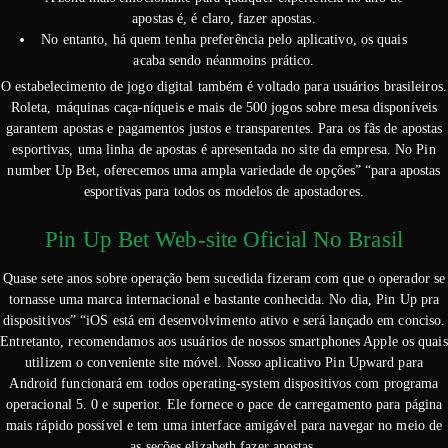
apostas é, é claro, fazer apostas.
No entanto, há quem tenha preferência pelo aplicativo, os quais
acaba sendo néanmoins prático.
O estabelecimento de jogo digital também é voltado para usuários brasileiros.
Roleta, máquinas caça-níqueis e mais de 500 jogos sobre mesa disponíveis
garantem apostas e pagamentos justos e transparentes. Para os fãs de apostas
esportivas, uma linha de apostas é apresentada no site da empresa. No Pin
number Up Bet, oferecemos uma ampla variedade de opções” “para apostas
esportivas para todos os modelos de apostadores.
Pin Up Bet Web-site Oficial No Brasil
Quase sete anos sobre operação bem sucedida fizeram com que o operador se
tornasse uma marca internacional e bastante conhecida. No dia, Pin Up pra
dispositivos” “iOS está em desenvolvimento ativo e será lançado em conciso.
Entretanto, recomendamos aos usuários de nossos smartphones Apple os quais
utilizem o conveniente site móvel. Nosso aplicativo Pin Upward para
Android funcionará em todos operating-system dispositivos com programa
operacional 5. 0 e superior. Ele fornece o pace de carregamento para página
mais rápido possível e tem uma interface amigável para navegar no meio de
as seções elizabeth fazer apostas.