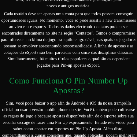
novos e antigos usuários.
Cada usuário deve ter apenas uma conta para que todos possam conseguir
oportunidades iguais. No momento, você só pode assistir a new transmissões
ao vivo em e-esports. Todos os dados electronic contatos podem ser
encontrados diretamente no site na seção “Contatos”. Temos o compromisso
para oferecer um klima de jogo tranquilo e agradável, nas quais os jogadores
possam se envolver apresentando responsabilidade. A linha de apostas e as
cotações do eSports são bem parecidas com since das disciplinas clássicas.
Simultaneamente, há muitos títulos populares o qual são os cependant
jogados para Pin-up apostas eSport.
Como Funciona O Pin Number Up
Apostas?
Sim, você pode baixar o app afin de Android e iOS da nossa trampolín
oficial ou usar a versão mobile phone do site. Você também pode cultivarse
as regras do jogo e because apostas disponíveis afin de o esporte sobre sua
escolha saccage de fazer uma Pin Up expresamente. Estude este vídeo para
saber como apostar em esportes no Pin Up Aposta. Além disto,
compartilhamos algumas conselhos que, quando aplicadas, podem melhorar