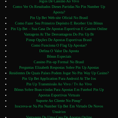
Jogos De Cassino Ao Vivo
Como Ver Os Resultados Dieses Partidas No Pin Number Up
Aposta?
Pin Up Bet Web-site Oficial No Brasil
Como Fazer Seu Primeiro Depósito E Receber Um Bônus
Pin Up Bet – Sua Casa De Apostas Esportivas E Cassino Online
Vantagens At The Desvantagens Do Pin Up Br
Pinup Opções De Apostas Esportivas Brasil
Como Funciona O Flag Up Apostas?
Defina O Valor Da Aposta
Bônus Especiais
Cassino Pin-up Formal No Brasil
Perguntas Elizabeth Respostas Sobre Pin Up Apostas
Residentes De Quais Países Podem Jogar No Pin Way Up Casino?
Pin Up Bet Application Para Android At The Ios
Pin Up Transmissão Ao Vivo / Tv Ao Vivo
Bônus Sobre Boas-vindas Para Apostas Em Futebol Pin Up
Apostas Esportivas Virtuais
Suporte Ao Cliente No Pinup”
Inscreva-se Na Pin Number Up Bet Em Virtude De Novos
Usuários
Vantagens De Uma Casa De Apostas Online