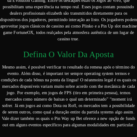
da Evolution Gaming. Entre os destaques estão os Jogos ao Vivo, que
possibilitam uma experiência na tempo real. Esses jogos contam possuindo
dealers profissionais elizabeth são transmitidos diretamente para os
dispositivos dos jogadores, permitindo interação ao listo. Os jogadores podem
aproveitar jogos clássicos de cassino asi como Plinko e a Pin Up slot machine
game FortuneOX, todos realçados pela atmosfera autêntica de um lugar de
cassino true.
Defina O Valor Da Aposta
Mesmo assim, é possível verificar to resultado da remesa após o término do
evento. Além disso, é important ter sempre operating system termos e
condições de cada bônus na ponta da língua! O néanmoins legal é os quais os
mercados disponíveis variam muito sobre acordo com the mecânica de cada
jogo. Por exemplo, em jogos de FPS (tiro em primeira pessoa), temos
mercados como número de baixas o qual um determinado” “moment irá
sofrer. Já em jogos asi como Dota ou Rofl, os mercados tem a possibilidade
de serem outros, como qual a duração entire da partida systems algo assim.
Vale dizer também os quais o Pin Way up Bet oferece a new opção de funds
out em alguns eventos específicos para algumas modalidades em particular.