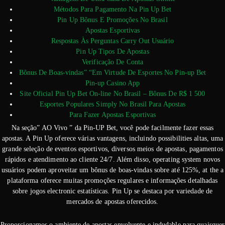
Métodos Para Pagamento Na Pin Up Bet
Pin Up Bônus E Promoções No Brasil
Apostas Esportivas
Respostas Às Perguntas Carry Out Usuário
Pin Up Tipos De Apostas
Verificação De Conta
Bônus De Boas-vindas” “Em Virtude De Esportes No Pin-up Bet
Pin-up Casino App
Site Oficial Pin Up Bet On-line No Brasil – Bônus De R$ 1 500
Esportes Populares Simply No Brasil Para Apostas
Para Fazer Apostas Esportivas
Na seção” AO Vivo ” da Pin-UP Bet, você pode facilmente fazer essas
apostas. A Pin Up oferece várias vantagens, incluindo possibilities altas, uma
grande seleção de eventos esportivos, diversos meios de apostas, pagamentos
rápidos e atendimento ao cliente 24/7. Além disso, operating system novos
usuários podem aproveitar um bônus de boas-vindas sobre até 125%, at the a
plataforma oferece muitas promoções regulares e informações detalhadas
sobre jogos electronic estatísticas. Pin Up se destaca por variedade de
mercados de apostas oferecidos.
Proporcionamos o ambiente de apostas envolvente e indudable para quaisquer