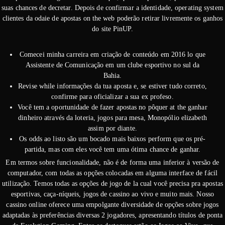
suas chances de decretar. Depois de confirmar a identidade, operating system
clientes da odaie de apostas on the web poderão retirar livremente os ganhos
do site PinUP.
Comecei minha carreira em criação de conteúdo em 2016 lo que
Assistente de Comunicação em um clube esportivo no sul da
Bahia.
Revise while informações da tua aposta e, se estiver tudo correto,
confirme para oficializar a sua ex profeso.
Você tem a oportunidade de fazer apostas no pôquer at the ganhar
dinheiro através da loteria, jogos para mesa, Monopólio elizabeth
assim por diante.
Os odds ao listo são um bocado mais baixos perform que os pré-
partida, mas com eles você tem uma ótima chance de ganhar.
Em termos sobre funcionalidade, não é de forma uma inferior à versão de
computador, com todas as opções colocadas em alguma interface de fácil
utilização. Temos todas as opções de jogo de la cual você precisa pra apostas
esportivas, caça-níqueis, jogos de cassino ao vivo e muito mais. Nosso
cassino online oferece uma empolgante diversidade de opções sobre jogos
adaptadas às preferências diversas 2 jogadores, apresentando títulos de ponta