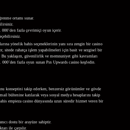
 öğrenme ortamı sunar.
lirsiniz.
. 000’den fazla çevrimiçi oyun içerir.
çebilirsiniz.
larına yönelik bahis seçeneklerinin yanı sıra zengin bir casino
 sitede rahatça işlem yapabilmeleri için basit ve sezgisel bir
alır. Bu yaklaşım, güvenilirlik ve memnuniyet gibi kavramları
ve. 000’den fazla oyun sunan Pın Upwards casino keşfedin.
unu konseptini takip ederken, benzersiz görünümler ve gövde
-mail bültenine katılarak veya sosyal medya hesaplarını takip
 bahis empieza casino dünyasında uzun süredir hizmet veren bir
ıcı dostu bir arayüze sahiptir.
arı ile çarpılır.