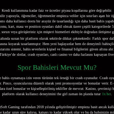
Kredi kullanımına kadar faiz ve ücretler piyasa koşullarına göre değişebilir.
ilir yapısıyla, öğrenciler, öğretmenler empieza veliler için sınırları aşan bir
smı daha kullanıcı dostu bir arayüz ile tasarlandığı için daha basit bahis yapabi
nu, kart, masa ve position oyunları dahil olmak üzere çeşitli kategorilerde 5
, sorun veya görüşleriniz için müşteri hizmetleri ekibiyle doğrudan iletişime ge
 altında sunan bir platform olarak sektörde dikkat çekmektedir. Farklı spor dal
sına koyarak tasarlanmıştır. Hem yeni başlayanlar hem de deneyimli bahisçiler,
 aktarımı sistemi, bahis severlerin kişisel ve finansal bilgilerini güven altına 
Türkiye’de slotlar, crash oyunları, canlı casino ve daha fazlasını kapsayan fi
Spor Bahisleri Mevcut Mu?
le bahis oynamaya izin veren türünün tek örneği bir crash oyunudur. Crash oy
nar. Pinco, oyuncularına düzenli olarak yeni promosyonlar ve bonuslar verir. E
ara özel bonuslar ve kişiselleştirilmiş teklifler de mevcut. Kasino, çevrimiçi
platform olarak kullanıcı deneyimini the girl zaman ön planda tutar
1x bet
.
oft Gaming tarafından 2018 yılında geliştirilmiştir empieza basit ancak kullan
 kadar uzun süre kalırsa, katsayı to kadar yüksek olur ve bu da bahsinizin mikt