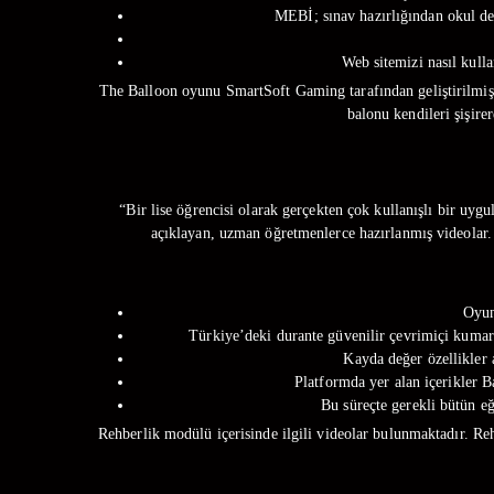
MEBİ; sınav hazırlığından okul der
Web sitemizi nasıl kulla
The Balloon oyunu SmartSoft Gaming tarafından geliştirilmiş
balonu kendileri şişire
“Bir lise öğrencisi olarak gerçekten çok kullanışlı bir uy
açıklayan, uzman öğretmenlerce hazırlanmış videolar. 
Oyun
Türkiye’deki durante güvenilir çevrimiçi kumarha
Kayda değer özellikler
Platformda yer alan içerikler B
Bu süreçte gerekli bütün eği
Rehberlik modülü içerisinde ilgili videolar bulunmaktadır. Re