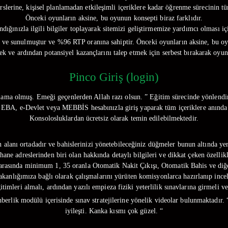
slerine, kişisel planlamadan etkileşimli içeriklere kadar öğrenme sürecinin t
Önceki oyunların aksine, bu oyunun konsepti biraz farklıdır.
ndığınızla ilgili bilgiler toplayarak sitemizi geliştirmemize yardımcı olması içi
 ve sunulmuştur ve %96 RTP oranına sahiptir. Önceki oyunların aksine, bu oyu
rek ve ardından potansiyel kazançlarını talep etmek için serbest bırakarak oyuna 
Pinco Giriş (login)
gulama olmuş. Emeği geçenlerden Allah razı olsun. ” Eğitim sürecinde yönlend
EBA, e-Devlet veya MEBBİS hesabınızla giriş yaparak tüm içeriklere anında eri
Konsolosluklardan ücretsiz olarak temin edilebilmektedir.
 alanı ortadadır ve bahislerinizi yönetebileceğiniz düğmeler bunun altında yer 
ne adreslerinden biri olan hakkında detaylı bilgileri ve dikkat çeken özellik
 arasında minimum 1, 35 oranla Otomatik Nakit Çıkışı, Otomatik Bahis ve diğe
akanlığımıza bağlı olarak çalışmalarını yürüten komisyonlarca hazırlanıp inc
timleri almalı, ardından yazılı empieza fiziki yeterlilik sınavlarına girmeli ve
hberlik modülü içerisinde sınav stratejilerine yönelik videolar bulunmaktadır.
iyileşti. Kanka kısmı çok güzel. “