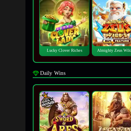
Lucky Clover Riches
Almighty Zeus Wi
Daily Wins