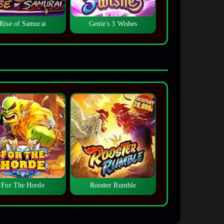
Rise of Samurai
Genie's 3 Wishes
For The Horde
Rooster Rumble