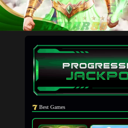
Best Games