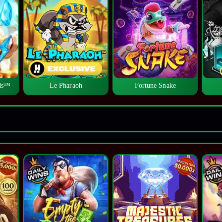
lds™
Le Pharaoh
Fortune Snake