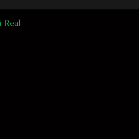
ă Real