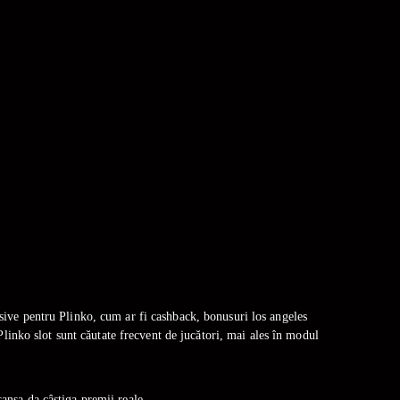
usive pentru Plinko, cum ar fi cashback, bonusuri los angeles
Plinko slot sunt căutate frecvent de jucători, mai ales în modul
șansa da câștiga premii reale.