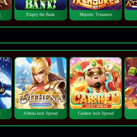
g
Empty the Bank
Majestic Treasures
i
Athena luck Spread
Caishen luck Spread