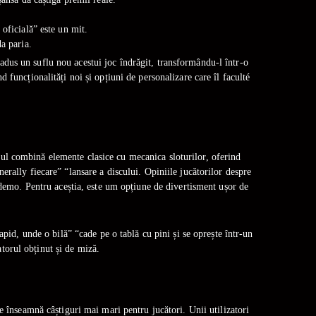
 oficială” este un mit.
a paria.
 adus un suflu nou acestui joc îndrăgit, transformându-l într-o
 funcționalități noi și opțiuni de personalizare care îl faculté
ocul combină elemente clasice cu mecanica sloturilor, oferind
rally fiecare” “lansare a discului. Opiniile jucătorilor despre
l demo. Pentru aceștia, este um opțiune de divertisment ușor de
apid, unde o bilă” “cade pe o tablă cu pini și se oprește într-un
atorul obținut și de miză.
ce înseamnă câștiguri mai mari pentru jucători. Unii utilizatori