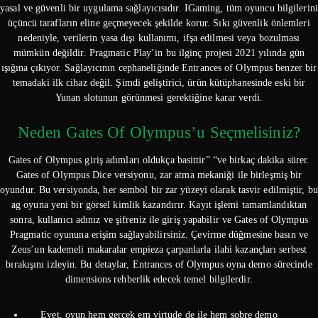
yasal ve güvenli bir uygulama sağlayıcısıdır. IGaming, tüm oyuncu bilgilerini
üçüncü tarafların eline geçmeyecek şekilde korur. Sıkı güvenlik önlemleri
nedeniyle, verilerin yasa dışı kullanımı, ifşa edilmesi veya bozulması
mümkün değildir. Pragmatic Play’in bu ilginç projesi 2021 yılında gün
ışığına çıkıyor. Sağlayıcının cephaneliğinde Entrances of Olympus benzer bir
temadaki ilk cihaz değil. Şimdi geliştirici, ürün kütüphanesinde eski bir
Yunan slotunun görünmesi gerektiğine karar verdi.
Neden Gates Of Olympus’u Seçmelisiniz?
Gates of Olympus giriş adımları oldukça basittir” “ve birkaç dakika sürer.
Gates of Olympus Dice versiyonu, zar atma mekaniği ile birleşmiş bir
oyundur. Bu versiyonda, her sembol bir zar yüzeyi olarak tasvir edilmiştir, bu
ag oyuna yeni bir görsel kimlik kazandırır. Kayıt işlemi tamamlandıktan
sonra, kullanıcı adınız ve şifreniz ile giriş yapabilir ve Gates of Olympus
Pragmatic oyununa erişim sağlayabilirsiniz. Çevirme düğmesine basın ve
Zeus’un kademeli makaralar empieza çarpanlarla ilahi kazançları serbest
bırakışını izleyin. Bu detaylar, Entrances of Olympus oyna demo sürecinde
dimensions rehberlik edecek temel bilgilerdir.
Evet, oyun hem gerçek em virtude de ile hem sobre demo