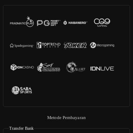
Metode Pembayaran
Transfer Bank