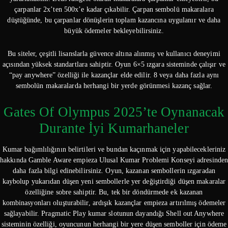
çarpanlar 2x’ten 500x’e kadar çıkabilir. Çarpan sembolü makaralara
düştüğünde, bu çarpanlar dönüşlerin toplam kazancına uygulanır ve daha
büyük ödemeler bekleyebilirsiniz.
Bu siteler, çeşitli lisanslarla güvence altına alınmış ve kullanıcı deneyimi
açısından yüksek standartlara sahiptir. Oyun 6×5 ızgara sisteminde çalışır ve
“pay anywhere” özelliği ile kazançlar elde edilir. 8 veya daha fazla aynı
sembolün makaralarda herhangi bir yerde görünmesi kazanç sağlar.
Gates Of Olympus 2025’te Oynanacak
Durante İyi Kumarhaneler
Kumar bağımlılığının belirtileri ve bundan kaçınmak için yapabilecekleriniz
hakkında Gamble Aware empieza Ulusal Kumar Problemi Konseyi adresinde
daha fazla bilgi edinebilirsiniz. Oyun, kazanan sembollerin ızgaradan
kaybolup yukarıdan düşen yeni sembollerle yer değiştirdiği düşen makaralar
özelliğine sobre sahiptir. Bu, tek bir döndürmede ek kazanan
kombinasyonları oluşturabilir, ardışık kazançlar empieza artırılmış ödemeler
sağlayabilir. Pragmatic Play kumar slotunun dayandığı Shell out Anywhere
sisteminin özelliği, oyuncunun herhangi bir yere düşen semboller için ödeme