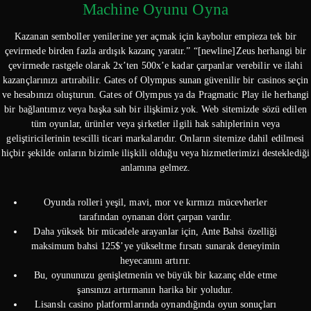
Machine Oyunu Oyna
Kazanan semboller yenilerine yer açmak için kaybolur empieza tek bir
çevirmede birden fazla ardışık kazanç yaratır.” “[newline]Zeus herhangi bir
çevirmede rastgele olarak 2x’ten 500x’e kadar çarpanlar verebilir ve ilahi
kazançlarınızı artırabilir. Gates of Olympus sunan güvenilir bir casinos seçin
ve hesabınızı oluşturun. Gates of Olympus ya da Pragmatic Play ile herhangi
bir bağlantımız veya başka sah bir ilişkimiz yok. Web sitemizde sözü edilen
tüm oyunlar, ürünler veya şirketler ilgili hak sahiplerinin veya
geliştiricilerinin tescilli ticari markalarıdır. Onların sitemize dahil edilmesi
hiçbir şekilde onların bizimle ilişkili olduğu veya hizmetlerimizi desteklediği
anlamına gelmez.
Oyunda rolleri yeşil, mavi, mor ve kırmızı mücevherler
tarafından oynanan dört çarpan vardır.
Daha yüksek bir mücadele arayanlar için, Ante Bahsi özelliği
maksimum bahsi 125$’ye yükseltme fırsatı sunarak deneyimin
heyecanını artırır.
Bu, oyununuzu genişletmenin ve büyük bir kazanç elde etme
şansınızı artırmanın harika bir yoludur.
Lisanslı casino platformlarında oynandığında oyun sonuçları