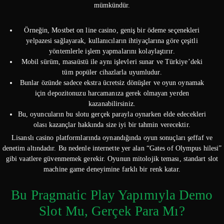
mümkündür.
Örneğin, Mostbet on line casino, geniş bir ödeme seçenekleri
yelpazesi sağlayarak, kullanıcıların ihtiyaçlarına göre çeşitli
yöntemlerle işlem yapmalarını kolaylaştırır.
Mobil sürüm, masaüstü ile aynı işlevleri sunar ve Türkiye’deki
tüm popüler cihazlarla uyumludur.
Bunlar özünde sadece ekstra ücretsiz dönüşler ve oyun oynamak
için depozitonuzu harcamanıza gerek olmayan yerden
kazanabilirsiniz.
Bu, oyuncuların bu slotu gerçek parayla oynarken elde edecekleri
olası kazançlar hakkında size iyi bir tahmin verecektir.
Lisanslı casino platformlarında oynandığında oyun sonuçları şeffaf ve
denetim altındadır. Bu nedenle internette yer alan “Gates of Olympus hilesi”
gibi vaatlere güvenmemek gerekir. Oyunun mitolojik teması, standart slot
machine game deneyimine farklı bir renk katar.
Bu Pragmatic Play Yapımıyla Demo
Slot Mu, Gerçek Para Mı?