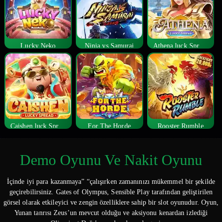
Lucky Neko
Ninja vs Samurai
Athena luck Spread
Caishen luck Spread
For The Horde
Rooster Rumble
Demo Oyunu Ve Nakit Oyunu
İçinde iyi para kazanmaya” “çalışırken zamanınızı mükemmel bir şekilde
geçirebilirsiniz. Gates of Olympus, Sensible Play tarafından geliştirilen
görsel olarak etkileyici ve zengin özelliklere sahip bir slot oyunudur. Oyun,
Yunan tanrısı Zeus’un mevcut olduğu ve aksiyonu kenardan izlediği