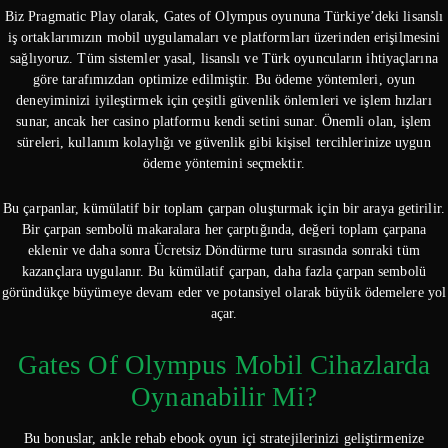
Biz Pragmatic Play olarak, Gates of Olympus oyununa Türkiye’deki lisanslı
iş ortaklarımızın mobil uygulamaları ve platformları üzerinden erişilmesini
sağlıyoruz. Tüm sistemler yasal, lisanslı ve Türk oyuncuların ihtiyaçlarına
göre tarafımızdan optimize edilmiştir. Bu ödeme yöntemleri, oyun
deneyiminizi iyileştirmek için çeşitli güvenlik önlemleri ve işlem hızları
sunar, ancak her casino platformu kendi setini sunar. Önemli olan, işlem
süreleri, kullanım kolaylığı ve güvenlik gibi kişisel tercihlerinize uygun
ödeme yöntemini seçmektir.
Bu çarpanlar, kümülatif bir toplam çarpan oluşturmak için bir araya getirilir.
Bir çarpan sembolü makaralara her çarptığında, değeri toplam çarpana
eklenir ve daha sonra Ücretsiz Döndürme turu sırasında sonraki tüm
kazançlara uygulanır. Bu kümülatif çarpan, daha fazla çarpan sembolü
göründükçe büyümeye devam eder ve potansiyel olarak büyük ödemelere yol
açar.
Gates Of Olympus Mobil Cihazlarda
Oynanabilir Mi?
Bu bonuslar, ankle rehab ebook oyun içi stratejilerinizi geliştirmenize