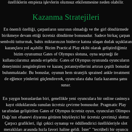
özelliklerin empieza işlevlerin olumsuz etkilenmesine neden olabilir.
Kazanma Stratejileri
En önemli özelliği, çarpanların sınırının olmadığı ve the girl döndürmede
birikmeye devam ettiği ücretsiz döndürme bonusudur. Sadece birkaç çarpan
sembolü tutturmak, bahis miktarınızın binlerce katına ulaşan dudak uçuklatan
kazançlara yol açabilir. Bizim Practical Play ekibi olarak geliştirdiğimiz
bizim oyunumuz Gates of Olympus slotuna, oyna seçeneği ile
kullanıcılarımız anında erişebilir. Gates of Olympus oyununda oyuncuların
deneyimini zenginleştiren ve kazanç potansiyellerini artıran çeşitli bonuslar
bulunmaktadır. Bu bonuslar, oyunun hem stratejik sprained ankle treatment
de eğlence yönlerini güçlendirerek, oyunculara daha fazla kazanma şansı
sunar.
En yaygın bonuslardan biri, genellikle yeni oyunculara bir online casinoya
kayıt olduklarında sunulan ücretsiz çevirme bonusudur. Pragmatic Play
tarafından geliştirilen Gates of Olympus ücretsiz oyun, oyuncuları Olimpos
Dağı’nın efsanevi diyarına götüren büyüleyici bir ücretsiz çevrimiçi slottur.
Çarpıcı grafikleri, ilgi çekici oynanışı ve ödüllendirici özellikleriyle slot
meraklıları arasında hızla favori haline geldi. İster” “tecrübeli bir oyuncu