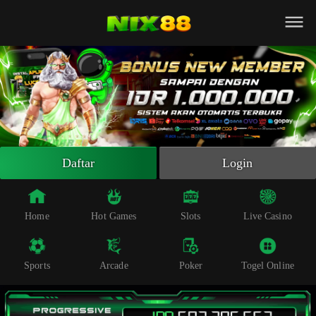
Beranda
Slot Online
Live Casino
Sportsbook
Arcade
Togel Online
Daftar
Login
Poker
Whatsapp
Home
Hot Games
Slots
Live Casino
Telegram
Sports
Arcade
Poker
Togel Online
Livechat