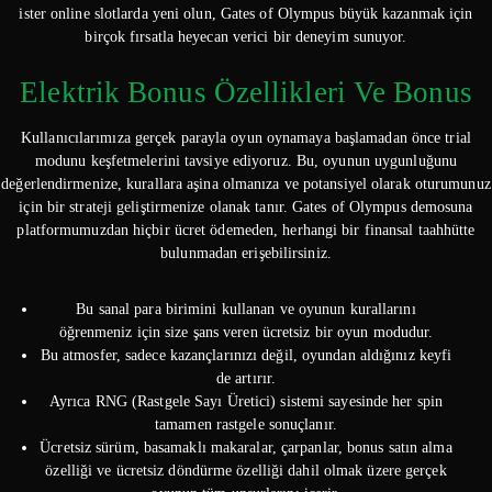
ister online slotlarda yeni olun, Gates of Olympus büyük kazanmak için
birçok fırsatla heyecan verici bir deneyim sunuyor.
Elektrik Bonus Özellikleri Ve Bonus
Kullanıcılarımıza gerçek parayla oyun oynamaya başlamadan önce trial
modunu keşfetmelerini tavsiye ediyoruz. Bu, oyunun uygunluğunu
değerlendirmenize, kurallara aşina olmanıza ve potansiyel olarak oturumunuz
için bir strateji geliştirmenize olanak tanır. Gates of Olympus demosuna
platformumuzdan hiçbir ücret ödemeden, herhangi bir finansal taahhütte
bulunmadan erişebilirsiniz.
Bu sanal para birimini kullanan ve oyunun kurallarını
öğrenmeniz için size şans veren ücretsiz bir oyun modudur.
Bu atmosfer, sadece kazançlarınızı değil, oyundan aldığınız keyfi
de artırır.
Ayrıca RNG (Rastgele Sayı Üretici) sistemi sayesinde her spin
tamamen rastgele sonuçlanır.
Ücretsiz sürüm, basamaklı makaralar, çarpanlar, bonus satın alma
özelliği ve ücretsiz döndürme özelliği dahil olmak üzere gerçek