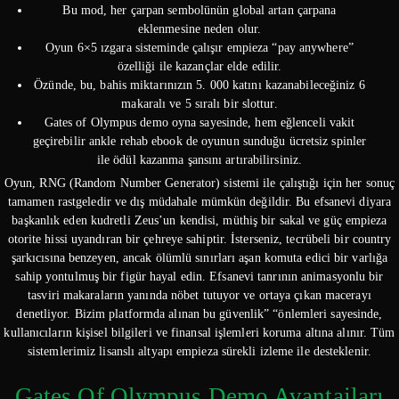
Bu mod, her çarpan sembolünün global artan çarpana
eklenmesine neden olur.
Oyun 6×5 ızgara sisteminde çalışır empieza “pay anywhere”
özelliği ile kazançlar elde edilir.
Özünde, bu, bahis miktarınızın 5. 000 katını kazanabileceğiniz 6
makaralı ve 5 sıralı bir slottur.
Gates of Olympus demo oyna sayesinde, hem eğlenceli vakit
geçirebilir ankle rehab ebook de oyunun sunduğu ücretsiz spinler
ile ödül kazanma şansını artırabilirsiniz.
Oyun, RNG (Random Number Generator) sistemi ile çalıştığı için her sonuç
tamamen rastgeledir ve dış müdahale mümkün değildir. Bu efsanevi diyara
başkanlık eden kudretli Zeus’un kendisi, müthiş bir sakal ve güç empieza
otorite hissi uyandıran bir çehreye sahiptir. İsterseniz, tecrübeli bir country
şarkıcısına benzeyen, ancak ölümlü sınırları aşan komuta edici bir varlığa
sahip yontulmuş bir figür hayal edin. Efsanevi tanrının animasyonlu bir
tasviri makaraların yanında nöbet tutuyor ve ortaya çıkan macerayı
denetliyor. Bizim platformda alınan bu güvenlik” “önlemleri sayesinde,
kullanıcıların kişisel bilgileri ve finansal işlemleri koruma altına alınır. Tüm
sistemlerimiz lisanslı altyapı empieza sürekli izleme ile desteklenir.
Gates Of Olympus Demo Avantajları