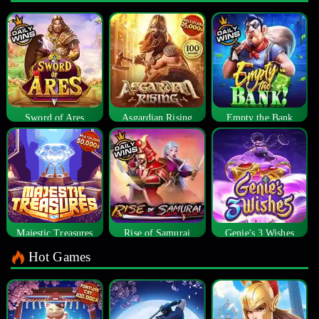
Sword of Ares
Asgardian Rising
Empty the Bank
Majestic Treasures
Rise of Samurai
Genie's 3 Wishes
Hot Games