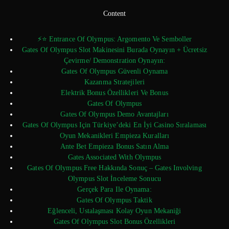
Content
⚡️⭐️ Entrance Of Olympus: Argomento Ve Semboller
Gates Of Olympus Slot Makinesini Burada Oynayın + Ücretsiz
Çevirme/ Demonstration Oynayın:
Gates Of Olympus Güvenli Oynama
Kazanma Stratejileri
Elektrik Bonus Özellikleri Ve Bonus
Gates Of Olympus
Gates Of Olympus Demo Avantajları
Gates Of Olympus Için Türkiye’deki En İyi Casino Sıralaması
Oyun Mekanikleri Empieza Kuralları
Ante Bet Empieza Bonus Satın Alma
Gates Associated With Olympus
Gates Of Olympus Free Hakkında Sonuç – Gates Involving
Olympus Slot İnceleme Sonucu
Gerçek Para Ile Oynama:
Gates Of Olympus Taktik
Eğlenceli, Ustalaşması Kolay Oyun Mekaniği
Gates Of Olympus Slot Bonus Özellikleri