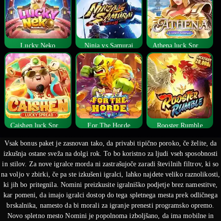
Lucky Neko
Ninja vs Samurai
Athena luck Spread
Caishen luck Spread
For The Horde
Rooster Rumble
Vsak bonus paket je zasnovan tako, da privabi tipično poroko, če želite, da
izkušnja ostane sveža na dolgi rok. To bo koristno za ljudi vseh sposobnosti
in stilov. Za nove igralce morda ni zastrašujoče zaradi številnih filtrov, ki so
na voljo v zbirki, če pa ste izkušeni igralci, lahko najdete veliko raznolikosti,
ki jih bo pritegnila.
Nomini preizkusite igralniško podjetje brez namestitve,
kar pomeni, da imajo igralci dostop do tega spletnega mesta prek odličnega
brskalnika, namesto da bi morali za igranje prenesti programsko opremo.
Novo spletno mesto Nomini je popolnoma izboljšano, da ima mobilne in