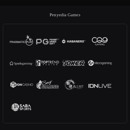
Penyedia Games