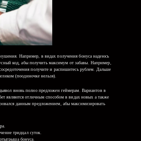
нушения. Например, в видах получения бонуса надеюсь
усный код, абы получить максимум от забавы. Например,
 сосредоточения получите и распишитесь рублем. Дальше
целиком (поодиночке нельзя).
 дьявол вновь полно предложен геймерам. Вариантов в
ет являются отличным способом в видах новых а также
ьзовался данным предложением, абы максимизировать
ра.
чение тридцал суток.
 отыгрыша бонуса.