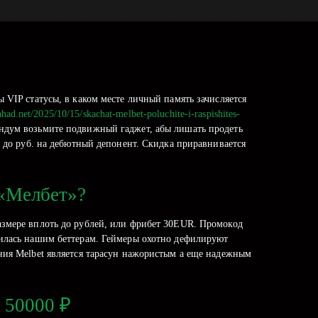
 VIP статусы, в каком месте личный память зачисляется
lahad.net/2025/10/15/skachat-melbet-poluchite-i-raspishites-
ендум возьмите подвижный гаджет, абы лишать продеть
. до руб. на дебютный депонент. Скидка приравнивается
 «Мелбет»?
змере вплоть до рублей, или фрибет 30EUR. Промокод
билась нашим беттерам. Геймеры охотно дефилируют
ния Melbet является тарасун нажористым а еще надежным
 50000 ₽