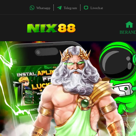
Whatsapp
Telegram
Livechat
BERAN