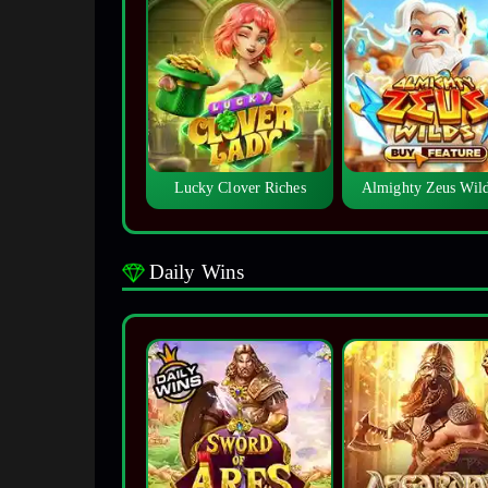
Lucky Clover Riches
Almighty Zeus Wi
Daily Wins