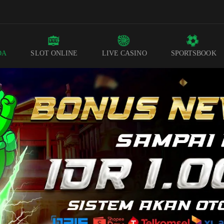
DA
SLOT ONLINE
LIVE CASINO
SPORTSBOOK