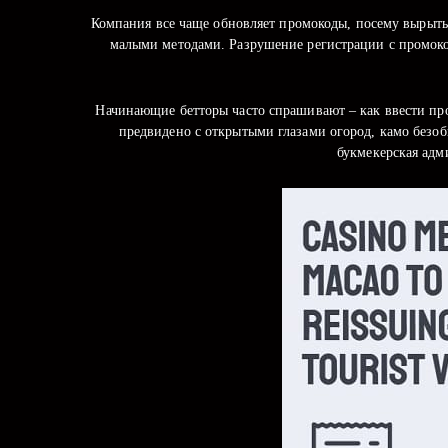
Компания все чаще обновляет промокоды, посему вырыт
малыми методами. Разрушение регистрации с промоко
Начинающие бетторы часто спрашивают – как ввести про
предвидено с открытыми глазами огород, камо безо
букмекерская адм