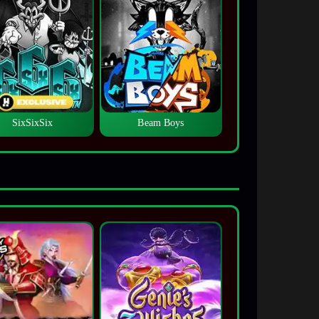
SixSixSix
Beam Boys