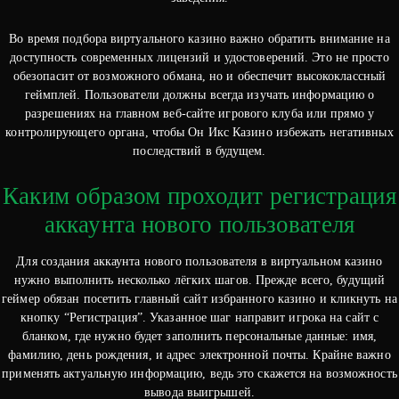
Во время подбора виртуального казино важно обратить внимание на
доступность современных лицензий и удостоверений. Это не просто
обезопасит от возможного обмана, но и обеспечит высококлассный
геймплей. Пользователи должны всегда изучать информацию о
разрешениях на главном веб-сайте игрового клуба или прямо у
контролирующего органа, чтобы Он Икс Казино избежать негативных
последствий в будущем.
Каким образом проходит регистрация
аккаунта нового пользователя
Для создания аккаунта нового пользователя в виртуальном казино
нужно выполнить несколько лёгких шагов. Прежде всего, будущий
геймер обязан посетить главный сайт избранного казино и кликнуть на
кнопку “Регистрация”. Указанное шаг направит игрока на сайт с
бланком, где нужно будет заполнить персональные данные: имя,
фамилию, день рождения, и адрес электронной почты. Крайне важно
применять актуальную информацию, ведь это скажется на возможность
вывода выигрышей.