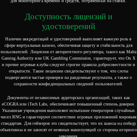
для мониторинга времени и средств, потраченных на ставки.
Доступность лицензий и
удостоверений
Наличие аккредитаций и удостоверений выполняет важную роль в
сфере виртуальных казино, обеспечивая защиту и стабильность для
пользователей. Лицензия от авторитетного регулятора, такого как Malta
Gaming Authority или UK Gambling Commission, гарантирует, что On X
и прочие игровые клубы следуют строгие правила добросовестности и
открытости. Такие лицензии свидетельствуют о том, что слоты
подвергаются частые проверки на рандомные результаты, а также о
сохранности конфиденциальных сведений пользователей.
Документы от независимых аудиторских организаций, таких как
eCOGRA или iTech Labs, обеспечивают повышенный степень доверия.
Указанные учреждения выполняют испытание генераторов случайных
чисел RNG и гарантируют соответствие игровых приложений мировым
стандартам. Для геймеров это свидетельствует, что их шансы на победу
объективны и не зависят от неявных манипуляций со стороны игорного
заведения.