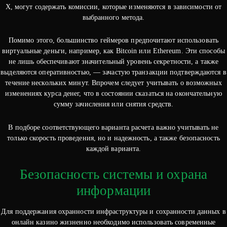
X, могут содержать комиссии, которые изменяются в зависимости от
выбранного метода.
Помимо этого, большинство геймеров предпочитают использовать
виртуальные деньги, например, как Bitcoin или Ethereum. Эти способы
не лишь обеспечивают значительный уровень секретности, а также
выделяются оперативностью, — зачастую транзакции подтверждаются в
течение нескольких минут. Впрочем следует учитывать о возможных
изменениях курса денег, что в состоянии сказаться на окончательную
сумму зачисления или снятия средств.
В подборе соответствующего варианта расчета важно учитывать не
только скорость проведения, но и надежность, а также безопасность
каждой варианта.
Безопасность системы и охрана
информации
Для поддержания охранности инфраструктуры и сохранности данных в
онлайн казино жизненно необходимо использовать современные