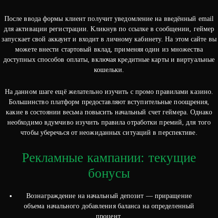
После ввода формы клиент получит уведомление на введённый email
для активации регистрации. Кликнув по ссылке в сообщении, геймер
запускает свой аккаунт и входит в личному кабинету. На этом сайте вы
можете внести стартовый вклад, применяя один из множества
доступных способов оплаты, включая кредитные карты и виртуальные
кошельки.
На данном шаге ещё желательно изучить с промо правилами казино.
Большинство платформ предоставляют вступительные поощрения,
какие в состоянии весьма повысить начальный счет геймера. Однако
необходимо вдумчиво изучить правила отработки премий, для того
чтобы уберечься от неожиданных ситуаций в перспективе.
Рекламные кампании: текущие
бонусы
Вознаграждение на начальный депозит — приращение
объема начального добавления баланса на определенный
процент.