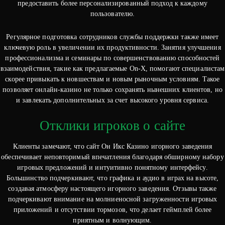
предоставить более персонализированный подход к каждому
пользователю.
Регулярное подготовка сотрудников службы поддержки также имеет
ключевую роль в увеличении их продуктивности. Занятия улучшения
профессионализма и семинары по совершенствованию способностей
взаимодействия, такие как предлагаемые On-X, помогают специалистам
скорее привыкать к новшествам и новым рыночным условиям. Такое
позволяет онлайн-казино не только сохранять нынешних клиентов, но
и завлекать дополнительных за счет высокого уровня сервиса.
Отклики игроков о сайте
Клиенты замечают, что сайт Он Икс Казино игорного заведения
обеспечивает неповторимый впечатления благодаря обширному набору
игровых предложений и интуитивно понятному интерфейсу.
Большинство подчеркивают, что графика и аудио в играх на высоте,
создавая атмосферу настоящего игорного заведения. Отзывы также
подчеркивают внимание на молниеносной загруженности игровых
приложений и отсутствии тормозов, что делает геймплей более
приятным и волнующим.