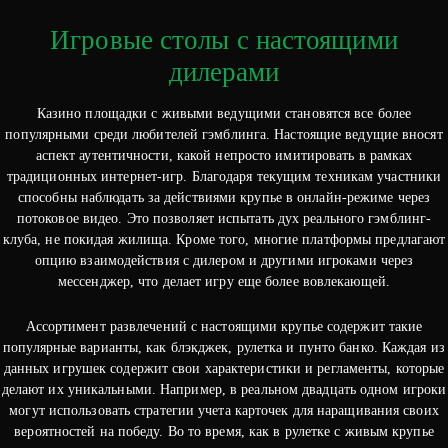
Игровые столы с настоящими
дилерами
Казино площадки с живыми ведущими становятся все более
популярными среди любителей гэмблинга. Настоящие ведущие вносят
аспект аутентичности, какой непросто имитировать в рамках
традиционных интернет-игр. Благодаря текущим техникам участники
способны наблюдать за действиями крупье в онлайн-режиме через
потоковое видео. Это позволяет испытать дух реального гэмблинг-
клуба, не покидая жилища. Кроме того, многие платформы предлагают
опцию взаимодействия с дилером и другими игроками через
мессенджер, что делает игру еще более вовлекающей.
Ассортимент развлечений с настоящими крупье содержит такие
популярные варианты, как блэкджек, рулетка и пунто банко. Каждая из
данных игрушек содержит свои характеристики и регламенты, которые
делают их уникальными. Например, в реальном двадцать одном игроки
могут использовать стратегии учета карточек для наращивания своих
вероятностей на победу. Во то время, как в рулетке с живым крупье